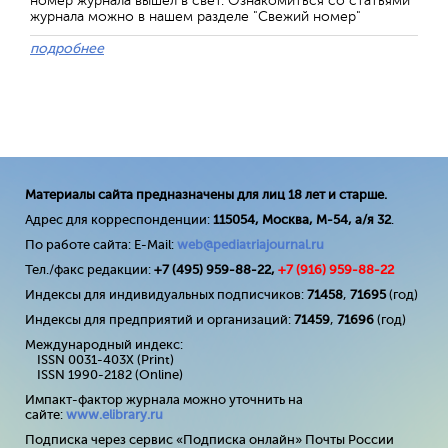
номер журнала вышел в свет. Ознакомиться со статьями
журнала можно в нашем разделе "Свежий номер"
подробнее
Материалы сайта предназначены для лиц 18 лет и старше.
Адрес для корреспонденции:
115054, Москва, М-54, а/я 32
.
По работе сайта: E-Mail:
web@pediatriajournal.ru
Тел./факс редакции:
+7 (495) 959-88-22,
+7 (
916
) 959-88-22
Индексы для индивидуальных подписчиков:
71458
,
71695
(год)
Индексы для предприятий и организаций:
71459
,
71696
(год)
Международный индекс:
ISSN 0031-403X (Print)
ISSN 1990-2182 (Online)
Импакт-фактор журнала можно уточнить на
сайте:
www
.
elibrary
.
ru
Подписка через сервис «Подписка онлайн» Почты России