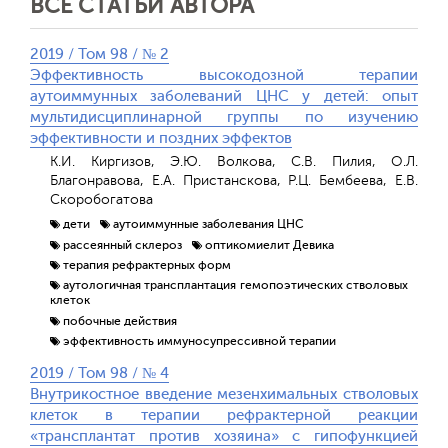
ВСЕ СТАТЬИ АВТОРА
2019 / Том 98 / № 2
Эффективность высокодозной терапии
аутоиммунных заболеваний ЦНС у детей: опыт
мультидисциплинарной группы по изучению
эффективности и поздних эффектов
К.И. Киргизов, Э.Ю. Волкова, С.В. Пилия, О.Л.
Благонравова, Е.А. Пристанскова, Р.Ц. Бембеева, Е.В.
Скоробогатова
дети
аутоиммунные заболевания ЦНС
рассеянный склероз
оптикомиелит Девика
терапия рефрактерных форм
аутологичная трансплантация гемопоэтических стволовых
клеток
побочные действия
эффективность иммуносупрессивной терапии
2019 / Том 98 / № 4
Внутрикостное введение мезенхимальных стволовых
клеток в терапии рефрактерной реакции
«трансплантат против хозяина» с гипофункцией