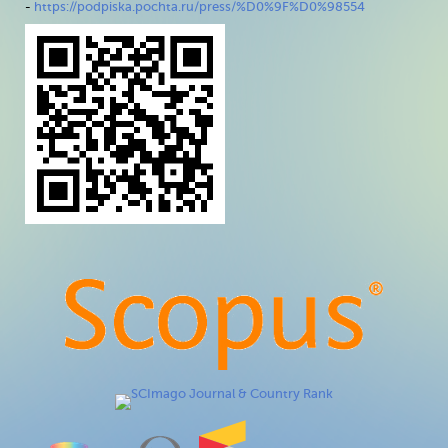
-
https://podpiska.pochta.ru/press/%D0%9F%D0%98554