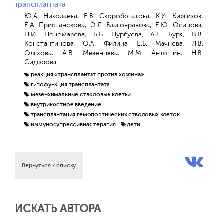
трансплантата
Ю.А. Николаева, Е.В. Скоробогатова, К.И. Киргизов,
Е.А. Пристанскова, О.Л. Благонравова, Е.Ю. Осипова,
Н.И. Пономарева, Б.Б. Пурбуева, А.Е. Буря, В.В.
Константинова, О.А. Филина, Е.Б. Мачнева, Л.В.
Ольхова, А.В. Мезенцева, М.М. Антошин, Н.В.
Сидорова
реакция «трансплантат против хозяина»
гипофункция трансплантата
мезенхимальные стволовые клетки
внутрикостное введение
трансплантация гемопоэтических стволовых клеток
иммуносупрессивная терапия
дети
Вернуться к списку
ИСКАТЬ АВТОРА