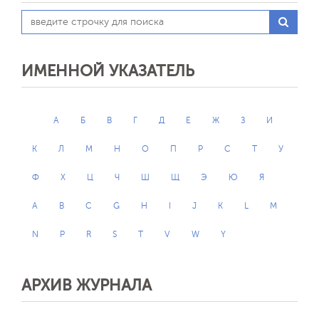
ИМЕННОЙ УКАЗАТЕЛЬ
А
Б
В
Г
Д
Е
Ж
З
И
К
Л
М
Н
О
П
Р
С
Т
У
Ф
Х
Ц
Ч
Ш
Щ
Э
Ю
Я
A
B
C
G
H
I
J
K
L
M
N
P
R
S
T
V
W
Y
АРХИВ ЖУРНАЛА