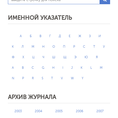
ИМЕННОЙ УКАЗАТЕЛЬ
А
Б
В
Г
Д
Е
Ж
З
И
К
Л
М
Н
О
П
Р
С
Т
У
Ф
Х
Ц
Ч
Ш
Щ
Э
Ю
Я
A
B
C
G
H
I
J
K
L
M
N
P
R
S
T
V
W
Y
АРХИВ ЖУРНАЛА
2003
2004
2005
2006
2007