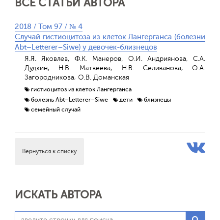
ВСЕ СТАТЬИ АВТОРА
2018 / Том 97 / № 4
Случай гистиоцитоза из клеток Лангерганса (болезни
Аbt–Letterer–Siwe) у девочек-близнецов
Я.Я. Яковлев, Ф.К. Манеров, О.И. Андриянова, С.А.
Дудкин, Н.В. Матвеева, Н.В. Селиванова, О.А.
Загородникова, О.В. Доманская
гистиоцитоз из клеток Лангерганса
болезнь Abt–Letterer–Siwe
дети
близнецы
семейный случай
Вернуться к списку
ИСКАТЬ АВТОРА