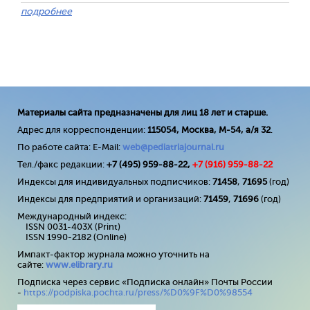
подробнее
Материалы сайта предназначены для лиц 18 лет и старше.
Адрес для корреспонденции:
115054, Москва, М-54, а/я 32
.
По работе сайта: E-Mail:
web@pediatriajournal.ru
Тел./факс редакции:
+7 (495) 959-88-22,
+7 (
916
) 959-88-22
Индексы для индивидуальных подписчиков:
71458
,
71695
(год)
Индексы для предприятий и организаций:
71459
,
71696
(год)
Международный индекс:
ISSN 0031-403X (Print)
ISSN 1990-2182 (Online)
Импакт-фактор журнала можно уточнить на
сайте:
www
.
elibrary
.
ru
Подписка через сервис «Подписка онлайн» Почты России
-
https://podpiska.pochta.ru/press/%D0%9F%D0%98554