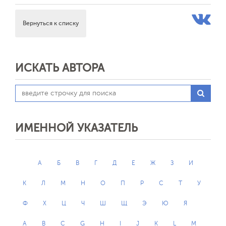
Вернуться к списку
ИСКАТЬ АВТОРА
ИМЕННОЙ УКАЗАТЕЛЬ
А
Б
В
Г
Д
Е
Ж
З
И
К
Л
М
Н
О
П
Р
С
Т
У
Ф
Х
Ц
Ч
Ш
Щ
Э
Ю
Я
A
B
C
G
H
I
J
K
L
M