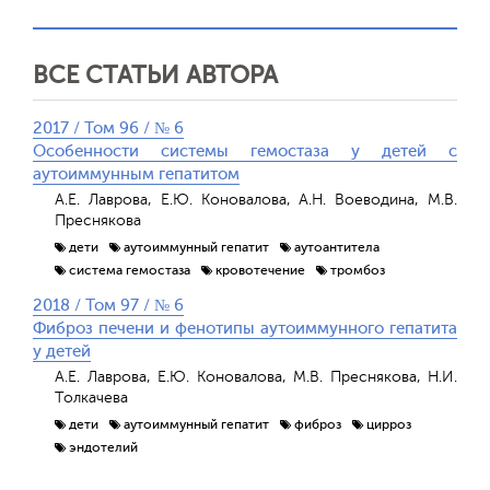
ВСЕ СТАТЬИ АВТОРА
2017 / Том 96 / № 6
Особенности системы гемостаза у детей с
аутоиммунным гепатитом
А.Е. Лаврова, Е.Ю. Коновалова, А.Н. Воеводина, М.В.
Преснякова
дети
аутоиммунный гепатит
аутоантитела
система гемостаза
кровотечение
тромбоз
2018 / Том 97 / № 6
Фиброз печени и фенотипы аутоиммунного гепатита
у детей
А.Е. Лаврова, Е.Ю. Коновалова, М.В. Преснякова, Н.И.
Толкачева
дети
аутоиммунный гепатит
фиброз
цирроз
эндотелий