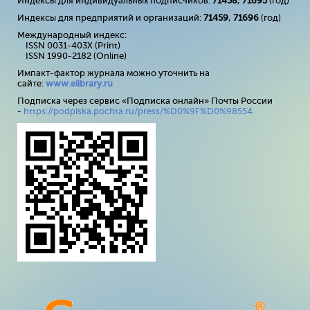
Индексы для индивидуальных подписчиков:
71458
,
71695
(год)
Индексы для предприятий и организаций:
71459
,
71696
(год)
Международный индекс:
ISSN 0031-403X (Print)
ISSN 1990-2182 (Online)
Импакт-фактор журнала можно уточнить на
сайте:
www
.
elibrary
.
ru
Подписка через сервис «Подписка онлайн» Почты России
-
https://podpiska.pochta.ru/press/%D0%9F%D0%98554