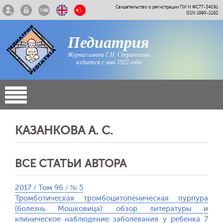
Свидетельство о регистрации ПИ N ФС77-34091
ISSN 1990-2182
Педиатрия
Журнал имени Г.Н. Сперанского
издается с мая 1922 года
КАЗАНКОВА А. С.
ВСЕ СТАТЬИ АВТОРА
2017 / Том 96 / № 5
Тромботическая тромбоцитопеническая пурпура
(болезнь Мошковица): обзор литературы и
клиническое наблюдение заболевания у ребенка 7