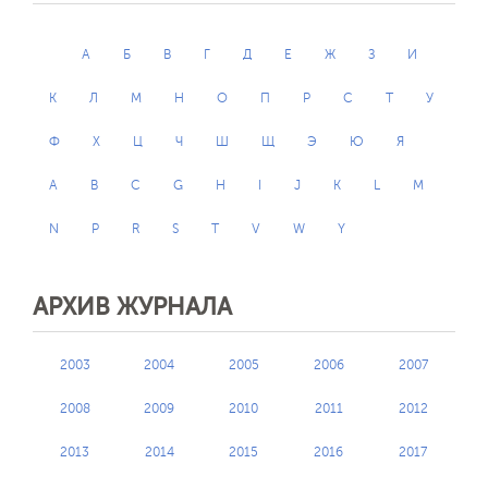
А
Б
В
Г
Д
Е
Ж
З
И
К
Л
М
Н
О
П
Р
С
Т
У
Ф
Х
Ц
Ч
Ш
Щ
Э
Ю
Я
A
B
C
G
H
I
J
K
L
M
N
P
R
S
T
V
W
Y
АРХИВ ЖУРНАЛА
2003
2004
2005
2006
2007
2008
2009
2010
2011
2012
2013
2014
2015
2016
2017