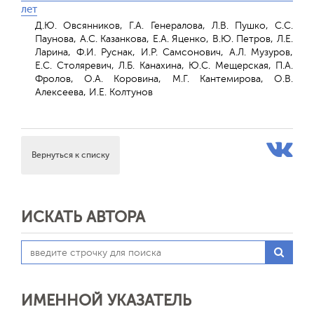
лет
Д.Ю. Овсянников, Г.А. Генералова, Л.В. Пушко, С.С.
Паунова, А.С. Казанкова, Е.А. Яценко, В.Ю. Петров, Л.Е.
Ларина, Ф.И. Руснак, И.Р. Самсонович, А.Л. Музуров,
Е.С. Столяревич, Л.Б. Канахина, Ю.С. Мещерская, П.А.
Фролов, О.А. Коровина, М.Г. Кантемирова, О.В.
Алексеева, И.Е. Колтунов
Вернуться к списку
ИСКАТЬ АВТОРА
ИМЕННОЙ УКАЗАТЕЛЬ