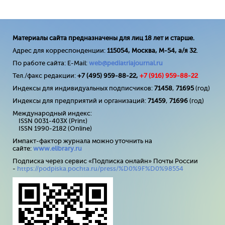
Материалы сайта предназначены для лиц 18 лет и старше.
Адрес для корреспонденции:
115054, Москва, М-54, а/я 32
.
По работе сайта: E-Mail:
web@pediatriajournal.ru
Тел./факс редакции:
+7 (495) 959-88-22,
+7 (
916
) 959-88-22
Индексы для индивидуальных подписчиков:
71458
,
71695
(год)
Индексы для предприятий и организаций:
71459
,
71696
(год)
Международный индекс:
ISSN 0031-403X (Print)
ISSN 1990-2182 (Online)
Импакт-фактор журнала можно уточнить на
сайте:
www
.
elibrary
.
ru
Подписка через сервис «Подписка онлайн» Почты России
-
https://podpiska.pochta.ru/press/%D0%9F%D0%98554