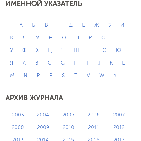
ИМЕННОЙ УКАЗАТЕЛЬ
А
Б
В
Г
Д
Е
Ж
З
И
К
Л
М
Н
О
П
Р
С
Т
У
Ф
Х
Ц
Ч
Ш
Щ
Э
Ю
Я
A
B
C
G
H
I
J
K
L
M
N
P
R
S
T
V
W
Y
АРХИВ ЖУРНАЛА
2003
2004
2005
2006
2007
2008
2009
2010
2011
2012
2013
2014
2015
2016
2017