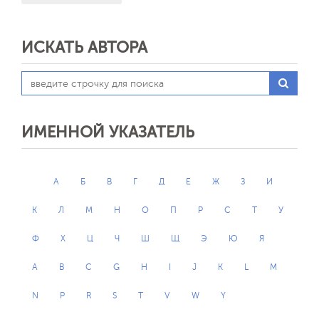
ИСКАТЬ АВТОРА
ИМЕННОЙ УКАЗАТЕЛЬ
А
Б
В
Г
Д
Е
Ж
З
И
К
Л
М
Н
О
П
Р
С
Т
У
Ф
Х
Ц
Ч
Ш
Щ
Э
Ю
Я
A
B
C
G
H
I
J
K
L
M
N
P
R
S
T
V
W
Y