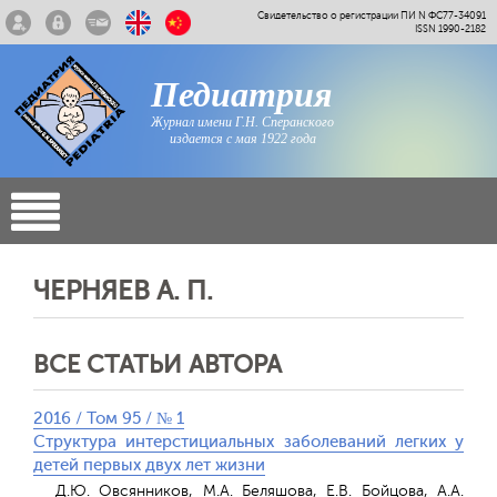
Свидетельство о регистрации ПИ N ФС77-34091
ISSN 1990-2182
Педиатрия
Журнал имени Г.Н. Сперанского
издается с мая 1922 года
ЧЕРНЯЕВ А. П.
ВСЕ СТАТЬИ АВТОРА
2016 / Том 95 / № 1
Структура интерстициальных заболеваний легких у
детей первых двух лет жизни
Д.Ю. Овсянников, М.А. Беляшова, Е.В. Бойцова, А.А.