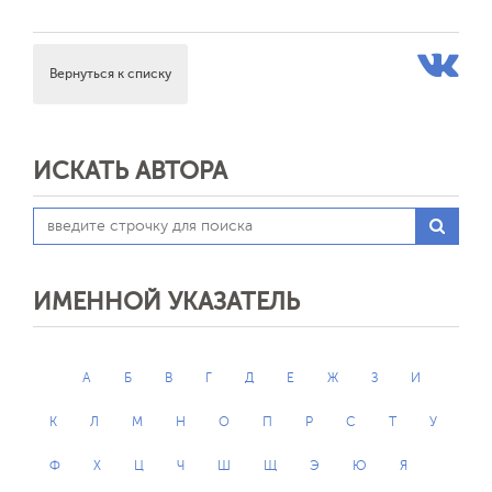
Вернуться к списку
ИСКАТЬ АВТОРА
ИМЕННОЙ УКАЗАТЕЛЬ
А
Б
В
Г
Д
Е
Ж
З
И
К
Л
М
Н
О
П
Р
С
Т
У
Ф
Х
Ц
Ч
Ш
Щ
Э
Ю
Я