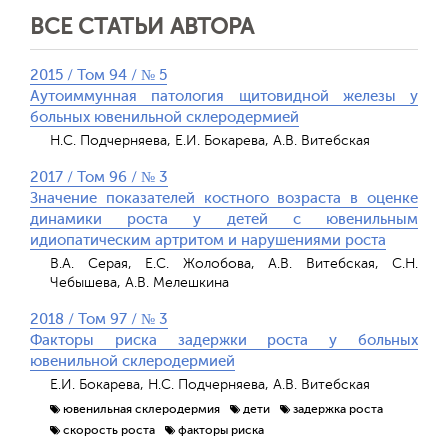
ВСЕ СТАТЬИ АВТОРА
2015 / Том 94 / № 5
Аутоиммунная патология щитовидной железы у
больных ювенильной склеродермией
Н.С. Подчерняева, Е.И. Бокарева, А.В. Витебская
2017 / Том 96 / № 3
Значение показателей костного возраста в оценке
динамики роста у детей с ювенильным
идиопатическим артритом и нарушениями роста
В.А. Серая, Е.С. Жолобова, А.В. Витебская, С.Н.
Чебышева, А.В. Мелешкина
2018 / Том 97 / № 3
Факторы риска задержки роста у больных
ювенильной склеродермией
Е.И. Бокарева, Н.С. Подчерняева, А.В. Витебская
ювенильная склеродермия
дети
задержка роста
скорость роста
факторы риска