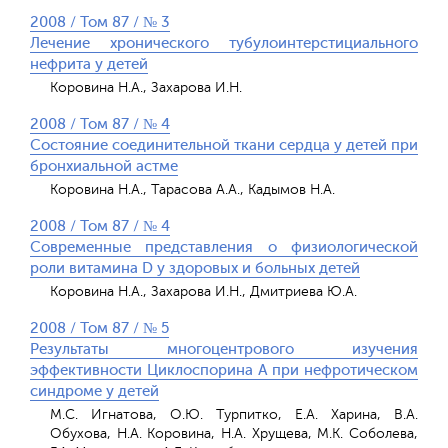
2008 / Том 87 / № 3
Лечение хронического тубулоинтерстициального
нефрита у детей
Коровина Н.А., Захарова И.Н.
2008 / Том 87 / № 4
Состояние соединительной ткани сердца у детей при
бронхиальной астме
Коровина Н.А., Тарасова А.А., Кадымов Н.А.
2008 / Том 87 / № 4
Современные представления о физиологической
роли витамина D у здоровых и больных детей
Коровина Н.А., Захарова И.Н., Дмитриева Ю.А.
2008 / Том 87 / № 5
Результаты многоцентрового изучения
эффективности Циклоспорина А при нефротическом
синдроме у детей
М.С. Игнатова, О.Ю. Турпитко, Е.А. Харина, В.А.
Обухова, Н.А. Коровина, Н.А. Хрущева, М.К. Соболева,