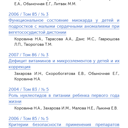
Е.А., Обыночная Е.Г., Литвак M.M.
2006 / Том 85 / № 3
Функциональное состояние миокарда у детей и
подростков с малыми сердечными аномалиями при
вегетососудистой дистонии
Коровина Н.А., Тарасова А.А., Дзис М.С., Гаврюшова
Л.П., Творогова Т.М.
2007 / Том 86 / № 3
Дефицит витаминов и микроэлементов у детей и их
коррекция
Захарова И.Н., Скоробогатова Е.В., Обыночная Е.Г.,
Коровина Н.А.
2004 / Том 83 / № 5
Роль нуклеотидов в питании ребенка первого года
жизни
Коровина Н.А., Захарова И.М., Малова Н.Е., Лыкина Е.В.
2006 / Том 85 / № 5
Критерии безопасности применения препаратов