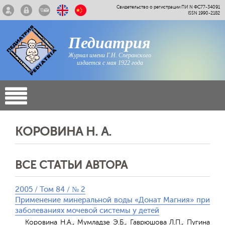
Свидетельство о регистрации ПИ N ФС77-34091
ISSN 1990-2182
Педиатрия
Журнал имени Г.Н. Сперанского
издается с мая 1922 года
КОРОВИНА Н. А.
ВСЕ СТАТЬИ АВТОРА
2005 / Том 84 / № 2
Применение минеральной воды «Донат Магния» при
заболеваниях мочевой системы у детей
Коровина Н.А., Мумладзе Э.Б., Гаврюшова Л.П., Пугина