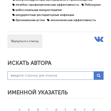
лечебно-профилактическая эффективность
Рибомунил
рибосомальная иммунотерапия
рекуррентные респираторные инфекции
бронхиальная астма
экономическая эффективность
Вернуться к списку
Обратная с
ИСКАТЬ АВТОРА
ИМЕННОЙ УКАЗАТЕЛЬ
А
Б
В
Г
Д
Е
Ж
З
И