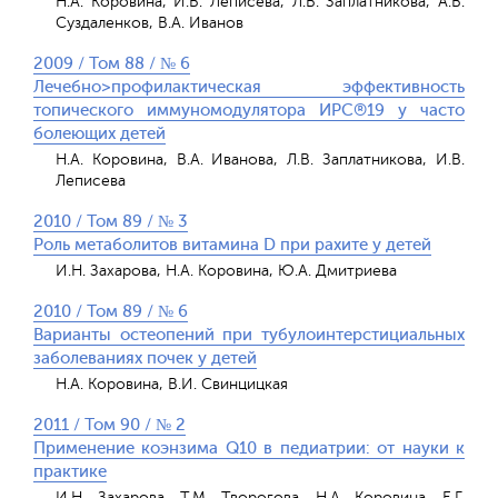
Н.А. Коровина, И.В. Леписева, Л.В. Заплатникова, А.В.
Суздаленков, В.А. Иванов
2009 / Том 88 / № 6
Лечебно>профилактическая эффективность
топического иммуномодулятора ИРС®19 у часто
болеющих детей
Н.А. Коровина, В.А. Иванова, Л.В. Заплатникова, И.В.
Леписева
2010 / Том 89 / № 3
Роль метаболитов витамина D при рахите у детей
И.Н. Захарова, Н.А. Коровина, Ю.А. Дмитриева
2010 / Том 89 / № 6
Варианты остеопений при тубулоинтерстициальных
заболеваниях почек у детей
Н.А. Коровина, В.И. Свинцицкая
2011 / Том 90 / № 2
Применение коэнзима Q10 в педиатрии: от науки к
практике
И.Н. Захарова, Т.М. Творогова, Н.А. Коровина, Е.Г.