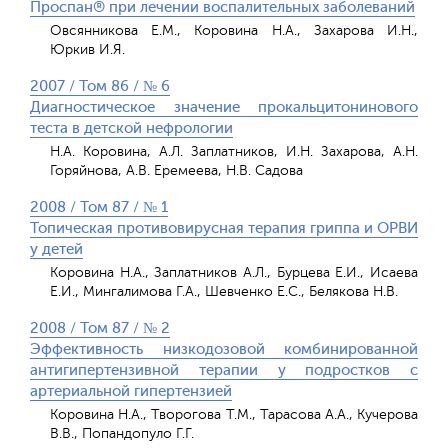
Проспан® при лечении воспалительных заболеваний
Овсянникова Е.М., Коровина Н.А., Захарова И.Н.,
Юркив И.Я.
2007 / Том 86 / № 6
Диагностическое значение прокальцитонинового
теста в детской нефрологии
Н.А. Коровина, А.Л. Заплатников, И.Н. Захарова, А.Н.
Горяйнова, А.В. Еремеева, Н.В. Садова
2008 / Том 87 / № 1
Топическая противовирусная терапия гриппа и ОРВИ
у детей
Коровина Н.А., Заплатников А.Л., Бурцева Е.И., Исаева
Е.И., Мингалимова Г.А., Шевченко Е.С., Белякова Н.В.
2008 / Том 87 / № 2
Эффективность низкодозовой комбинированной
антигипертензивной терапии у подростков с
артериальной гипертензией
Коровина Н.А., Творогова Т.М., Тарасова А.А., Кучерова
В.В., Попандопуло Г.Г.