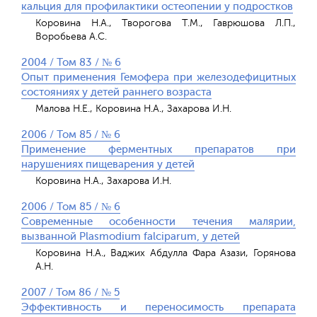
кальция для профилактики остеопении у подростков
Коровина Н.А., Творогова Т.М., Гаврюшова Л.П.,
Воробьева А.С.
2004 / Том 83 / № 6
Опыт применения Гемофера при железодефицитных
состояниях у детей раннего возраста
Малова Н.Е., Коровина Н.А., Захарова И.Н.
2006 / Том 85 / № 6
Применение ферментных препаратов при
нарушениях пищеварения у детей
Коровина Н.А., Захарова И.Н.
2006 / Том 85 / № 6
Современные особенности течения малярии,
вызванной Plasmodium falciparum, y детей
Коровина Н.А., Ваджих Абдулла Фара Азази, Горянова
А.Н.
2007 / Том 86 / № 5
Эффективность и переносимость препарата