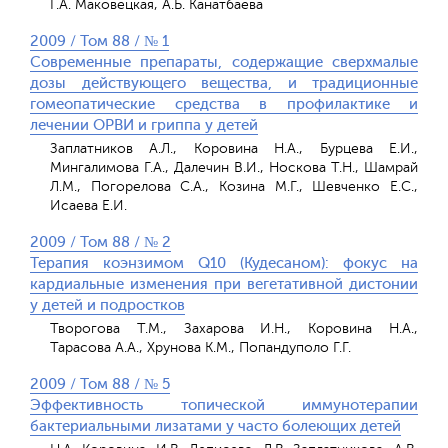
Г.А. Маковецкая, А.Б. Канатбаева
2009 / Том 88 / № 1
Современные препараты, содержащие сверхмалые
дозы действующего вещества, и традиционные
гомеопатические средства в профилактике и
лечении ОРВИ и гриппа у детей
Заплатников А.Л., Коровина Н.А., Бурцева Е.И.,
Мингалимова Г.А., Далечин В.И., Носкова Т.Н., Шамрай
Л.М., Погорелова С.А., Козина М.Г., Шевченко Е.С.,
Исаева Е.И.
2009 / Том 88 / № 2
Терапия коэнзимом Q10 (Кудесаном): фокус на
кардиальные изменения при вегетативной дистонии
у детей и подростков
Творогова Т.М., Захарова И.Н., Коровина Н.А.,
Тарасова А.А., Хрунова К.М., Попандуполо Г.Г.
2009 / Том 88 / № 5
Эффективность топической иммунотерапии
бактериальными лизатами у часто болеющих детей