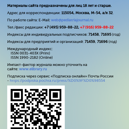
Материалы сайта предназначены для лиц 18 лет и старше.
Адрес для корреспонденции:
115054, Москва, М-54, а/я 32
.
По работе сайта: E-Mail:
web@pediatriajournal.ru
Тел./факс редакции:
+7 (495) 959-88-22,
+7 (
916
) 959-88-22
Индексы для индивидуальных подписчиков:
71458
,
71695
(год)
Индексы для предприятий и организаций:
71459
,
71696
(год)
Международный индекс:
ISSN 0031-403X (Print)
ISSN 1990-2182 (Online)
Импакт-фактор журнала можно уточнить на
сайте:
www
.
elibrary
.
ru
Подписка через сервис «Подписка онлайн» Почты России
-
https://podpiska.pochta.ru/press/%D0%9F%D0%98554