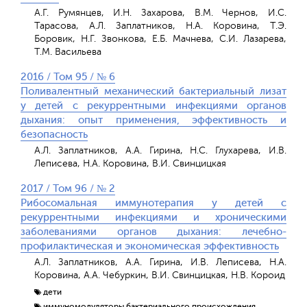
А.Г. Румянцев, И.Н. Захарова, В.М. Чернов, И.С.
Тарасова, А.Л. Заплатников, Н.А. Коровина, Т.Э.
Боровик, Н.Г. Звонкова, Е.Б. Мачнева, С.И. Лазарева,
Т.М. Васильева
2016 / Том 95 / № 6
Поливалентный механический бактериальный лизат
у детей с рекуррентными инфекциями органов
дыхания: опыт применения, эффективность и
безопасность
А.Л. Заплатников, А.А. Гирина, Н.С. Глухарева, И.В.
Леписева, Н.А. Коровина, В.И. Свинцицкая
2017 / Том 96 / № 2
Рибосомальная иммунотерапия у детей с
рекуррентными инфекциями и хроническими
заболеваниями органов дыхания: лечебно-
профилактическая и экономическая эффективность
А.Л. Заплатников, А.А. Гирина, И.В. Леписева, Н.А.
Коровина, А.А. Чебуркин, В.И. Свинцицкая, Н.В. Короид
дети
иммуномодуляторы бактериального происхождения