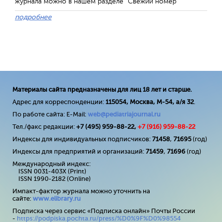
журнала можно в нашем разделе "Свежий номер"
подробнее
Материалы сайта предназначены для лиц 18 лет и старше.
Адрес для корреспонденции:
115054, Москва, М-54, а/я 32
.
По работе сайта: E-Mail:
web@pediatriajournal.ru
Тел./факс редакции:
+7 (495) 959-88-22,
+7 (
916
) 959-88-22
Индексы для индивидуальных подписчиков:
71458
,
71695
(год)
Индексы для предприятий и организаций:
71459
,
71696
(год)
Международный индекс:
ISSN 0031-403X (Print)
ISSN 1990-2182 (Online)
Импакт-фактор журнала можно уточнить на
сайте:
www
.
elibrary
.
ru
Подписка через сервис «Подписка онлайн» Почты России
-
https://podpiska.pochta.ru/press/%D0%9F%D0%98554