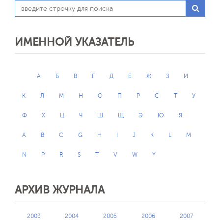
ИМЕННОЙ УКАЗАТЕЛЬ
А
Б
В
Г
Д
Е
Ж
З
И
К
Л
М
Н
О
П
Р
С
Т
У
Ф
Х
Ц
Ч
Ш
Щ
Э
Ю
Я
A
B
C
G
H
I
J
K
L
M
N
P
R
S
T
V
W
Y
АРХИВ ЖУРНАЛА
2003
2004
2005
2006
2007