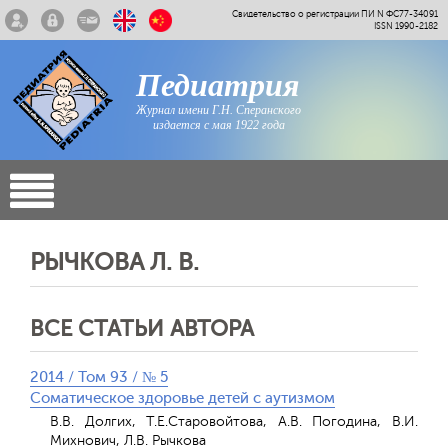
Свидетельство о регистрации ПИ N ФС77-34091
ISSN 1990-2182
Педиатрия
Журнал имени Г.Н. Сперанского
издается с мая 1922 года
РЫЧКОВА Л. В.
ВСЕ СТАТЬИ АВТОРА
2014 / Том 93 / № 5
Соматическое здоровье детей с аутизмом
В.В. Долгих, Т.Е.Старовойтова, А.В. Погодина, В.И.
Михнович, Л.В. Рычкова