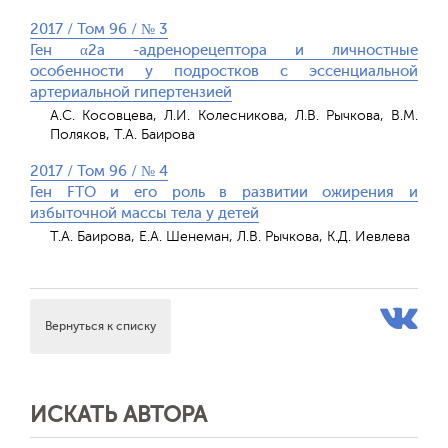
2017 / Том 96 / № 3
Ген α2а -адренорецептора и личностные
особенности у подростков с эссенциальной
артериальной гипертензией
А.С. Косовцева, Л.И. Колесникова, Л.В. Рычкова, В.М.
Поляков, Т.А. Баирова
2017 / Том 96 / № 4
Ген FTO и его роль в развитии ожирения и
избыточной массы тела у детей
Т.А. Баирова, Е.А. Шенеман, Л.В. Рычкова, К.Д. Иевлева
Вернуться к списку
ИСКАТЬ АВТОРА