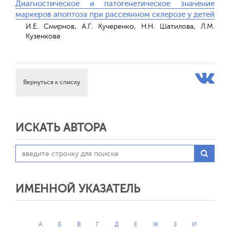
Диагностическое и патогенетическое значение
маркеров апоптоза при рассеянном склерозе у детей
И.Е. Смирнов, А.Г. Кучеренко, Н.Н. Шатилова, Л.М.
Кузенкова
Вернуться к списку
ИСКАТЬ АВТОРА
ИМЕННОЙ УКАЗАТЕЛЬ
А
Б
В
Г
Д
Е
Ж
З
И