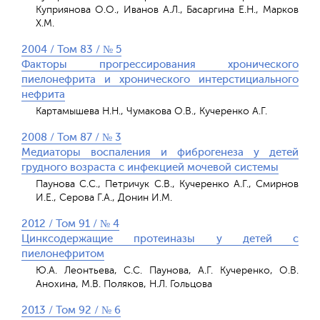
Куприянова О.О., Иванов А.Л., Басаргина Е.Н., Марков
Х.М.
2004 / Том 83 / № 5
Факторы прогрессирования хронического
пиелонефрита и хронического интерстициального
нефрита
Картамышева Н.Н., Чумакова О.В., Кучеренко А.Г.
2008 / Том 87 / № 3
Медиаторы воспаления и фиброгенеза у детей
грудного возраста с инфекцией мочевой системы
Паунова С.С., Петричук С.В., Кучеренко А.Г., Смирнов
И.Е., Серова Г.А., Донин И.М.
2012 / Том 91 / № 4
Цинксодержащие протеиназы у детей с
пиелонефритом
Ю.А. Леонтьева, С.С. Паунова, А.Г. Кучеренко, О.В.
Анохина, М.В. Поляков, Н.Л. Гольцова
2013 / Том 92 / № 6