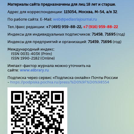
Материалы сайта предназначены для лиц 18 лет и старше.
Адрес для корреспонденции:
115054, Москва, М-54, а/я 32
.
По работе сайта: E-Mail:
web@pediatriajournal.ru
Тел./факс редакции:
+7 (495) 959-88-22,
+7 (
916
) 959-88-22
Индексы для индивидуальных подписчиков:
71458
,
71695
(год)
Индексы для предприятий и организаций:
71459
,
71696
(год)
Международный индекс:
ISSN 0031-403X (Print)
ISSN 1990-2182 (Online)
Импакт-фактор журнала можно уточнить на
сайте:
www
.
elibrary
.
ru
Подписка через сервис «Подписка онлайн» Почты России
-
https://podpiska.pochta.ru/press/%D0%9F%D0%98554