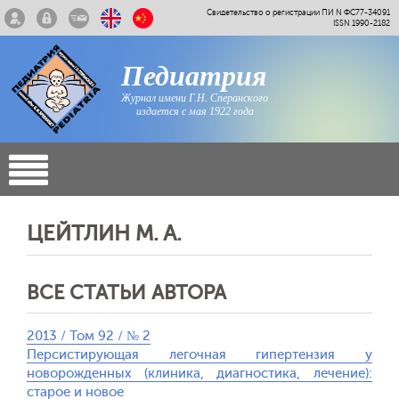
Свидетельство о регистрации ПИ N ФС77-34091
ISSN 1990-2182
Педиатрия
Журнал имени Г.Н. Сперанского
издается с мая 1922 года
ЦЕЙТЛИН M. A.
ВСЕ СТАТЬИ АВТОРА
2013 / Том 92 / № 2
Персистирующая легочная гипертензия у
новорожденных (клиника, диагностика, лечение):
старое и новое