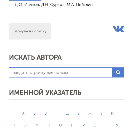
Д.О. Иванов, Д.Н. Сурков, M.A. Цейтлин
Вернуться к списку
ИСКАТЬ АВТОРА
ИМЕННОЙ УКАЗАТЕЛЬ
А
Б
В
Г
Д
Е
Ж
З
И
К
Л
М
Н
О
П
Р
С
Т
У