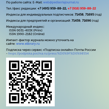
По работе сайта: E-Mail:
web@pediatriajournal.ru
Тел./факс редакции:
+7 (495) 959-88-22,
+7 (
916
) 959-88-22
Индексы для индивидуальных подписчиков:
71458
,
71695
(год)
Индексы для предприятий и организаций:
71459
,
71696
(год)
Международный индекс:
ISSN 0031-403X (Print)
ISSN 1990-2182 (Online)
Импакт-фактор журнала можно уточнить на
сайте:
www
.
elibrary
.
ru
Подписка через сервис «Подписка онлайн» Почты России
-
https://podpiska.pochta.ru/press/%D0%9F%D0%98554