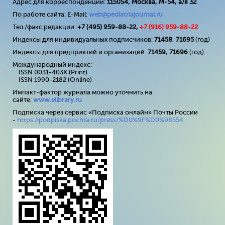
Адрес для корреспонденции:
115054, Москва, М-54, а/я 32
.
По работе сайта: E-Mail:
web@pediatriajournal.ru
Тел./факс редакции:
+7 (495) 959-88-22,
+7 (
916
) 959-88-22
Индексы для индивидуальных подписчиков:
71458
,
71695
(год)
Индексы для предприятий и организаций:
71459
,
71696
(год)
Международный индекс:
ISSN 0031-403X (Print)
ISSN 1990-2182 (Online)
Импакт-фактор журнала можно уточнить на
сайте:
www
.
elibrary
.
ru
Подписка через сервис «Подписка онлайн» Почты России
-
https://podpiska.pochta.ru/press/%D0%9F%D0%98554