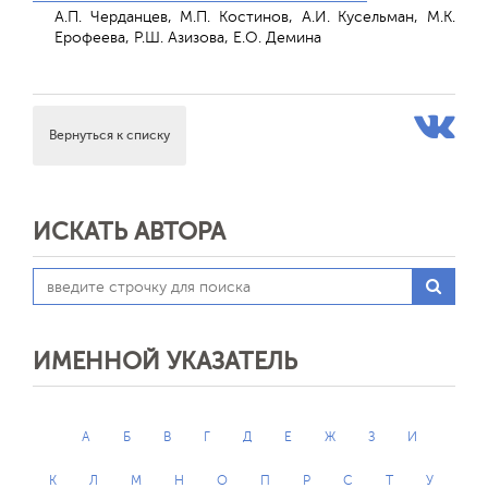
А.П. Черданцев, М.П. Костинов, А.И. Кусельман, М.К.
Ерофеева, Р.Ш. Азизова, Е.О. Демина
Вернуться к списку
ИСКАТЬ АВТОРА
ИМЕННОЙ УКАЗАТЕЛЬ
А
Б
В
Г
Д
Е
Ж
З
И
К
Л
М
Н
О
П
Р
С
Т
У