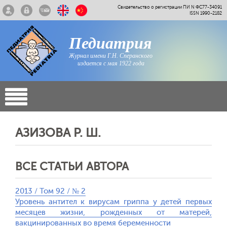
Свидетельство о регистрации ПИ N ФС77-34091
ISSN 1990-2182
Педиатрия
Журнал имени Г.Н. Сперанского
издается с мая 1922 года
АЗИЗОВА Р. Ш.
ВСЕ СТАТЬИ АВТОРА
2013 / Том 92 / № 2
Уровень антител к вирусам гриппа у детей первых
месяцев жизни, рожденных от матерей,
вакцинированных во время беременности