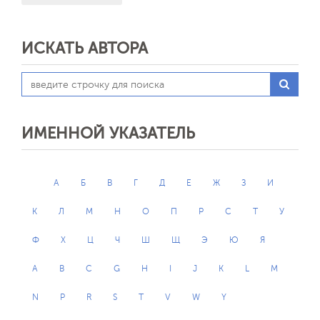
ИСКАТЬ АВТОРА
ИМЕННОЙ УКАЗАТЕЛЬ
А
Б
В
Г
Д
Е
Ж
З
И
К
Л
М
Н
О
П
Р
С
Т
У
Ф
Х
Ц
Ч
Ш
Щ
Э
Ю
Я
A
B
C
G
H
I
J
K
L
M
N
P
R
S
T
V
W
Y