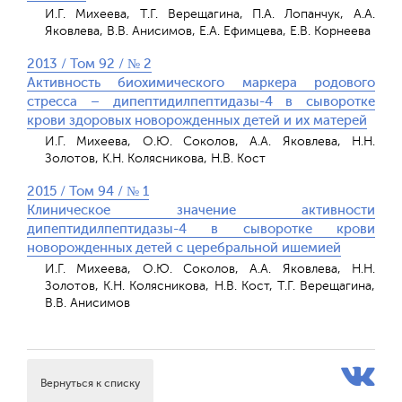
И.Г. Михеева, Т.Г. Верещагина, П.А. Лопанчук, А.А.
Яковлева, В.В. Анисимов, Е.А. Ефимцева, Е.В. Корнеева
2013 / Том 92 / № 2
Активность биохимического маркера родового
стресса – дипептидилпептидазы-4 в сыворотке
крови здоровых новорожденных детей и их матерей
И.Г. Михеева, О.Ю. Соколов, А.А. Яковлева, Н.Н.
Золотов, К.Н. Колясникова, Н.В. Кост
2015 / Том 94 / № 1
Клиническое значение активности
дипептидилпептидазы-4 в сыворотке крови
новорожденных детей с церебральной ишемией
И.Г. Михеева, О.Ю. Соколов, А.А. Яковлева, Н.Н.
Золотов, К.Н. Колясникова, Н.В. Кост, Т.Г. Верещагина,
В.В. Анисимов
Вернуться к списку