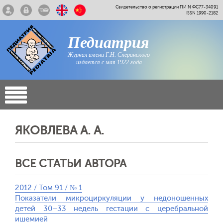
Свидетельство о регистрации ПИ N ФС77-34091
ISSN 1990-2182
Педиатрия
Журнал имени Г.Н. Сперанского
издается с мая 1922 года
ЯКОВЛЕВА А. А.
ВСЕ СТАТЬИ АВТОРА
2012 / Том 91 / № 1
Показатели микроциркуляции у недоношенных
детей 30–33 недель гестации с церебральной
ишемией