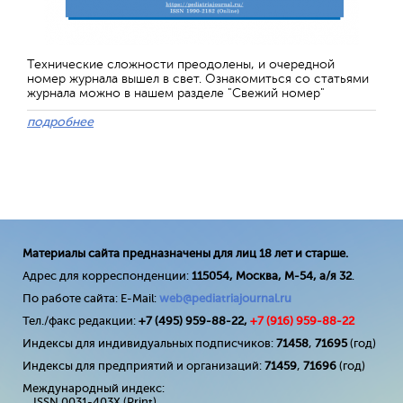
Технические сложности преодолены, и очередной
номер журнала вышел в свет. Ознакомиться со статьями
журнала можно в нашем разделе "Свежий номер"
подробнее
Материалы сайта предназначены для лиц 18 лет и старше.
Адрес для корреспонденции:
115054, Москва, М-54, а/я 32
.
По работе сайта: E-Mail:
web@pediatriajournal.ru
Тел./факс редакции:
+7 (495) 959-88-22,
+7 (
916
) 959-88-22
Индексы для индивидуальных подписчиков:
71458
,
71695
(год)
Индексы для предприятий и организаций:
71459
,
71696
(год)
Международный индекс:
ISSN 0031-403X (Print)