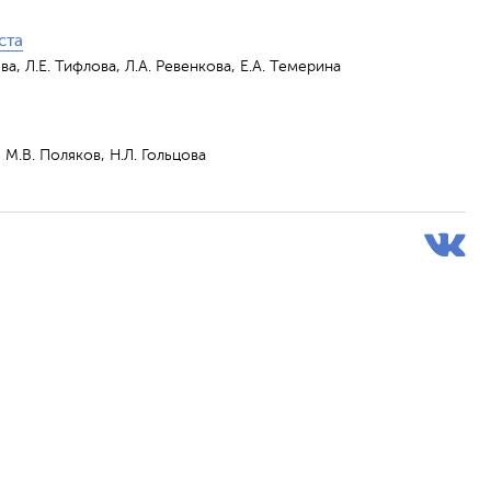
ста
а, Л.Е. Тифлова, Л.А. Ревенкова, Е.А. Темерина
 М.В. Поляков, Н.Л. Гольцова