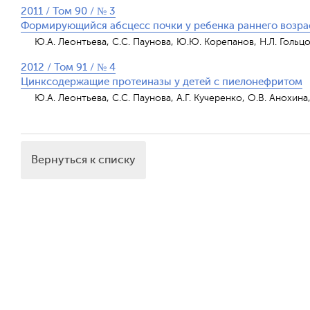
2011 / Том 90 / № 3
Формирующийся абсцесс почки у ребенка раннего возра
Ю.А. Леонтьева, С.С. Паунова, Ю.Ю. Корепанов, Н.Л. Гольцов
2012 / Том 91 / № 4
Цинксодержащие протеиназы у детей с пиелонефритом
Ю.А. Леонтьева, С.С. Паунова, А.Г. Кучеренко, О.В. Анохина,
Вернуться к списку