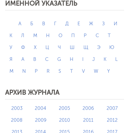
ИМЕННОЙ УКАЗАТЕЛЬ
А
Б
В
Г
Д
Е
Ж
З
И
К
Л
М
Н
О
П
Р
С
Т
У
Ф
Х
Ц
Ч
Ш
Щ
Э
Ю
Я
A
B
C
G
H
I
J
K
L
M
N
P
R
S
T
V
W
Y
АРХИВ ЖУРНАЛА
2003
2004
2005
2006
2007
2008
2009
2010
2011
2012
2013
2014
2015
2016
2017