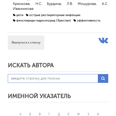
Крючкова, Н.С. Бурдина, Л.В. Мошурова, А.С.
Иванникова
дети
острые респираторные инфекции
фенспирида гидрохлорид (Эреспал)
эффективность
Вернуться к списку
ИСКАТЬ АВТОРА
ИМЕННОЙ УКАЗАТЕЛЬ
А
Б
В
Г
Д
Е
Ж
З
И