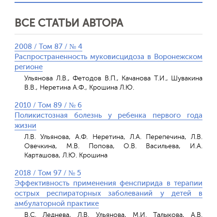
ВСЕ СТАТЬИ АВТОРА
2008 / Том 87 / № 4
Распространенность муковисцидоза в Воронежском
регионе
Ульянова Л.В., Фетодов В.П., Качанова Т.И., Шувакина
В.В., Неретина А.Ф., Крошина Л.Ю.
2010 / Том 89 / № 6
Поликистозная болезнь у ребенка первого года
жизни
Л.В. Ульянова, А.Ф. Неретина, Л.А. Перепечина, Л.В.
Овечкина, М.В. Попова, О.В. Васильева, И.А.
Карташова, Л.Ю. Крошина
2018 / Том 97 / № 5
Эффективность применения фенспирида в терапии
острых респираторных заболеваний у детей в
амбулаторной практике
В.С. Леднева, Л.В. Ульянова, М.И. Талыкова, А.В.