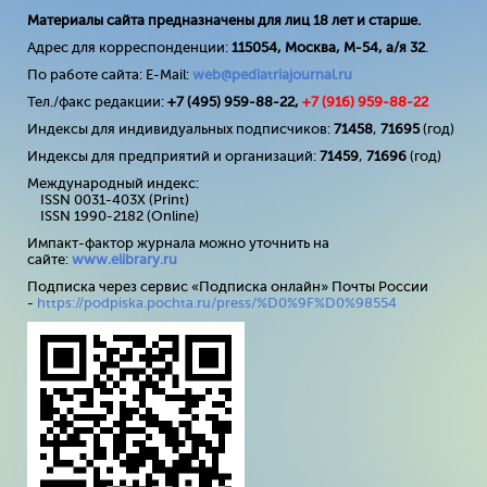
Материалы сайта предназначены для лиц 18 лет и старше.
Адрес для корреспонденции:
115054, Москва, М-54, а/я 32
.
По работе сайта: E-Mail:
web@pediatriajournal.ru
Тел./факс редакции:
+7 (495) 959-88-22,
+7 (
916
) 959-88-22
Индексы для индивидуальных подписчиков:
71458
,
71695
(год)
Индексы для предприятий и организаций:
71459
,
71696
(год)
Международный индекс:
ISSN 0031-403X (Print)
ISSN 1990-2182 (Online)
Импакт-фактор журнала можно уточнить на
сайте:
www
.
elibrary
.
ru
Подписка через сервис «Подписка онлайн» Почты России
-
https://podpiska.pochta.ru/press/%D0%9F%D0%98554