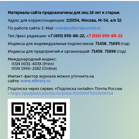
Материалы сайта предназначены для лиц 18 лет и старше.
Адрес для корреспонденции:
115054, Москва, М-54, а/я 32
.
По работе сайта: E-Mail:
web@pediatriajournal.ru
Тел./факс редакции:
+7 (495) 959-88-22,
+7 (
916
) 959-88-22
Индексы для индивидуальных подписчиков:
71458
,
71695
(год)
Индексы для предприятий и организаций:
71459
,
71696
(год)
Международный индекс:
ISSN 0031-403X (Print)
ISSN 1990-2182 (Online)
Импакт-фактор журнала можно уточнить на
сайте:
www
.
elibrary
.
ru
Подписка через сервис «Подписка онлайн» Почты России
-
https://podpiska.pochta.ru/press/%D0%9F%D0%98554