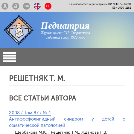
Свидетельство о регистрации ПИ N ФС77-34091
ISSN 1990-2182
Педиатрия
Журнал имени Г.Н. Сперанского
издается с мая 1922 года
РЕШЕТНЯК Т. М.
ВСЕ СТАТЬИ АВТОРА
2008 / Том 87 / № 4
Антифосфолипидный синдром у детей с
соматической патологией
Щербакова М.Ю., Решетняк Т.М., Жданова Л.В.