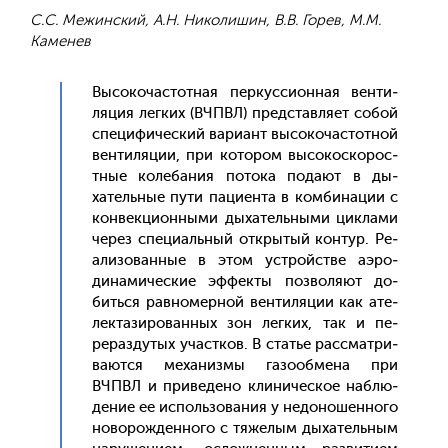
С.С. Межинский, А.Н. Николишин, В.В. Горев, М.М.
Каменев
Вы­соко­час­тотная пер­кусси­он­ная вен­ти­
ляция лег­ких (ВЧПВЛ) пред­став­ля­ет со­бой
спе­цифи­чес­кий ва­ри­ант вы­соко­час­тотной
вен­ти­ляции, при ко­тором вы­сокос­ко­рос­
тные ко­леба­ния по­тока по­да­ют в ды­
хатель­ные пу­ти па­ци­ен­та в ком­би­нации с
кон­векци­он­ны­ми ды­хатель­ны­ми цик­ла­ми
че­рез спе­ци­аль­ный от­кры­тый кон­тур. Ре­
али­зован­ные в этом ус­трой­стве а­эро­
дина­мичес­кие эф­фекты поз­во­ля­ют до­
бить­ся рав­но­мер­ной вен­ти­ляции как ате­
лек­та­зиро­ван­ных зон лег­ких, так и пе­
рераз­ду­тых учас­тков. В статье рас­смат­ри­
ва­ют­ся ме­ханиз­мы га­зо­об­ме­на при
ВЧПВЛ и при­веде­но кли­ничес­кое наб­лю­
дение ее ис­поль­зо­вания у не­доно­шен­но­го
но­ворож­денно­го с тя­желым ды­хатель­ным