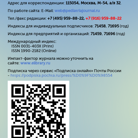
Адрес для корреспонденции:
115054, Москва, М-54, а/я 32
.
По работе сайта: E-Mail:
web@pediatriajournal.ru
Тел./факс редакции:
+7 (495) 959-88-22,
+7 (
916
) 959-88-22
Индексы для индивидуальных подписчиков:
71458
,
71695
(год)
Индексы для предприятий и организаций:
71459
,
71696
(год)
Международный индекс:
ISSN 0031-403X (Print)
ISSN 1990-2182 (Online)
Импакт-фактор журнала можно уточнить на
сайте:
www
.
elibrary
.
ru
Подписка через сервис «Подписка онлайн» Почты России
-
https://podpiska.pochta.ru/press/%D0%9F%D0%98554