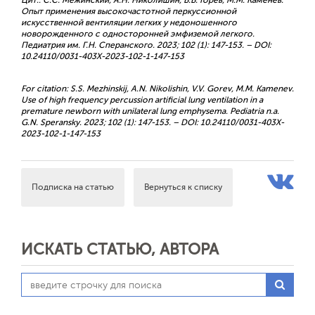
Цит.: С.С. Межинский, А.Н. Николишин, В.В. Горев, М.М. Каменев.
Опыт применения высокочастотной перкуссионной
искусcтвенной вентиляции легких у недоношенного
новорожденного с односторонней эмфиземой легкого.
Педиатрия им. Г.Н. Сперанского. 2023; 102 (1): 147-153. – DOI:
10.24110/0031-403X-2023-102-1-147-153
For citation: S.S. Mezhinskij, A.N. Nikolishin, V.V. Gorev, M.M. Kamenev.
Use of high frequency percussion artificial lung ventilation in a
premature newborn with unilateral lung emphysema. Pediatria n.a.
G.N. Speransky. 2023; 102 (1): 147-153. – DOI: 10.24110/0031-403X-
2023-102-1-147-153
Подписка на статью
Вернуться к списку
ИСКАТЬ СТАТЬЮ, АВТОРА