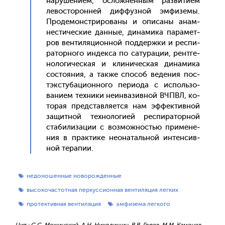
на­руше­ни­ем, ос­ложнен­ным раз­ви­ти­ем
ле­вос­то­рон­ней диф­фузной эм­фи­земы.
Про­демонс­три­рова­ны и опи­саны анам­
нести­чес­кие дан­ные, ди­нами­ка па­рамет­
ров вен­ти­ляци­он­ной под­дер­жки и рес­пи­
ратор­но­го ин­декса по са­тура­ции, рен­тге­
ноло­гичес­кая и кли­ничес­кая ди­нами­ка
сос­то­яния, а так­же спо­соб ве­дения пос­
тэк­сту­баци­он­но­го пе­ри­ода с ис­поль­зо­
вани­ем тех­ни­ки не­ин­ва­зив­ной ВЧПВЛ, ко­
торая пред­став­ля­ет­ся нам эф­фектив­ной
за­щит­ной тех­но­логи­ей рес­пи­ратор­ной
ста­били­зации с воз­можностью при­мене­
ния в прак­ти­ке не­она­таль­ной ин­тенсив­
ной те­рапии.
недоношенные новорожденные
высокочастотная перкуссионная вентиляция легких
протективная вентиляция
эмфизема легкого