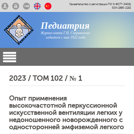
Свидетельство о регистрации ПИ N ФС77-34091
ISSN 1990-2182
Педиатрия
Журнал имени Г.Н. Сперанского
издается с мая 1922 года
2023 / ТОМ 102 / № 1
Опыт применения
высокочастотной перкуссионной
искусcтвенной вентиляции легких у
недоношенного новорожденного с
односторонней эмфиземой легкого