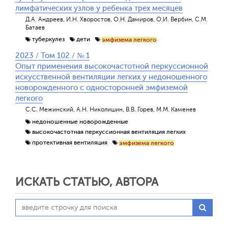
лимфатических узлов у ребенка трех месяцев
Д.А. Андреев, И.Н. Хворостов, О.Н. Дамиров, О.И. Вербин, С.М.
Батаев
туберкулез
дети
эмфизема легкого
2023 / Том 102 / № 1
Опыт применения высокочастотной перкуссионной
искусcтвенной вентиляции легких у недоношенного
новорожденного с односторонней эмфиземой
легкого
С.С. Межинский, А.Н. Николишин, В.В. Горев, М.М. Каменев
недоношенные новорожденные
высокочастотная перкуссионная вентиляция легких
протективная вентиляция
эмфизема легкого
ИСКАТЬ СТАТЬЮ, АВТОРА