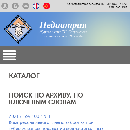
Свидетельство о регистрации ПИ N ФС77-34091
ISSN 1990-2182
Педиатрия
Журнал имени Г.Н. Сперанского
издается с мая 1922 года
КАТАЛОГ
ПОИСК ПО АРХИВУ, ПО
КЛЮЧЕВЫМ СЛОВАМ
2021 / Том 100 / № 1
Компрессия левого главного бронха при
туберкулезном поражении медиастинальных