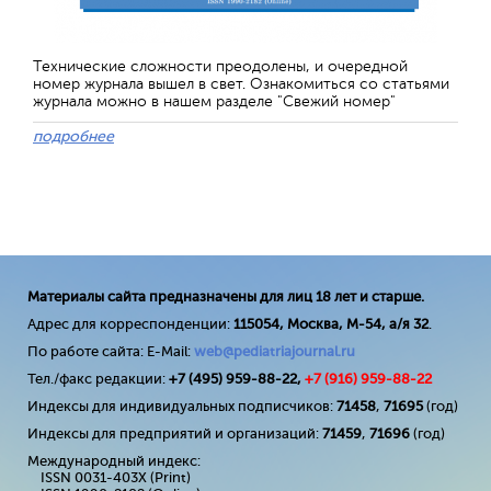
Технические сложности преодолены, и очередной
номер журнала вышел в свет. Ознакомиться со статьями
журнала можно в нашем разделе "Свежий номер"
подробнее
Материалы сайта предназначены для лиц 18 лет и старше.
Адрес для корреспонденции:
115054, Москва, М-54, а/я 32
.
По работе сайта: E-Mail:
web@pediatriajournal.ru
Тел./факс редакции:
+7 (495) 959-88-22,
+7 (
916
) 959-88-22
Индексы для индивидуальных подписчиков:
71458
,
71695
(год)
Индексы для предприятий и организаций:
71459
,
71696
(год)
Международный индекс:
ISSN 0031-403X (Print)