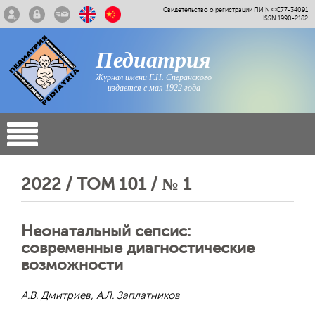
Свидетельство о регистрации ПИ N ФС77-34091
ISSN 1990-2182
Педиатрия
Журнал имени Г.Н. Сперанского
издается с мая 1922 года
2022 / ТОМ 101 / № 1
Неонатальный сепсис:
современные диагностические
возможности
А.В. Дмитриев, А.Л. Заплатников