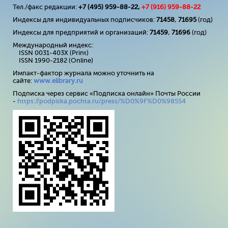
Тел./факс редакции:
+7 (495) 959-88-22,
+7 (
916
) 959-88-22
Индексы для индивидуальных подписчиков:
71458
,
71695
(год)
Индексы для предприятий и организаций:
71459
,
71696
(год)
Международный индекс:
ISSN 0031-403X (Print)
ISSN 1990-2182 (Online)
Импакт-фактор журнала можно уточнить на
сайте:
www
.
elibrary
.
ru
Подписка через сервис «Подписка онлайн» Почты России
-
https://podpiska.pochta.ru/press/%D0%9F%D0%98554