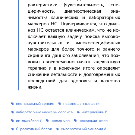
рак­те­рис­ти­ки (чувс­тви­тель­ность, спе­
цифич­ность, ди­аг­ности­чес­кая зна­
чимость) кли­ничес­ких и ла­бора­тор­ных
мар­ке­ров НС. Под­черки­ва­ет­ся, что ди­аг­
ноз НС ос­та­ет­ся кли­ничес­ким, что не ис­
клю­ча­ет важ­ную за­дачу по­ис­ка вы­соко­
чувс­тви­тель­ных и вы­сокос­пе­цифич­ных
мар­ке­ров для бо­лее точ­но­го и ран­не­го
скри­нин­га дан­но­го за­боле­вания, что поз­
во­лит сво­ев­ре­мен­но на­чать адек­ватную
те­рапию и в ко­неч­ном ито­ге оп­ре­делит
сни­жение ле­таль­нос­ти и дол­говре­мен­ных
пос­ледс­твий для здо­ровья и ка­чес­тва
жиз­ни.
неонатальный сепсис
недоношенные дети
лабораторные маркеры сепсиса
интерлейкин 6
интерлейкин 8
пресепсин
прокальцитонин
С-реактивный белок
сывороточный амилоид А