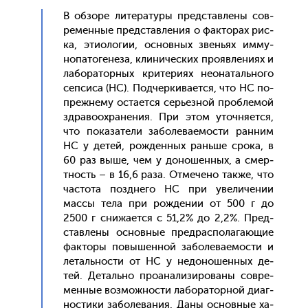
В об­зо­ре ли­тера­туры пред­став­ле­ны сов­
ре­мен­ные пред­став­ле­ния о фак­то­рах рис­
ка, эти­оло­гии, ос­новных звень­ях им­му­
нопа­тоге­неза, кли­ничес­ких про­яв­ле­ни­ях и
ла­бора­тор­ных кри­тери­ях не­она­таль­но­го
сеп­си­са (НС). Под­черки­ва­ет­ся, что НС по-
преж­не­му ос­та­ет­ся серь­ез­ной проб­ле­мой
здра­во­ох­ра­нения. При этом уточ­ня­ет­ся,
что по­каза­тели за­боле­ва­емос­ти ран­ним
НС у де­тей, рож­денных рань­ше сро­ка, в
60 раз вы­ше, чем у до­ношен­ных, а смер­
тность – в 16,6 ра­за. От­ме­чено так­же, что
час­то­та поз­дне­го НС при уве­личе­нии
мас­сы те­ла при рож­де­нии от 500 г до
2500 г сни­жа­ет­ся с 51,2% до 2,2%. Пред­
став­ле­ны ос­новные пред­распо­лага­ющие
фак­то­ры по­вышен­ной за­боле­ва­емос­ти и
ле­таль­нос­ти от НС у не­доно­шен­ных де­
тей. Де­таль­но про­ана­лизи­рова­ны сов­ре­
мен­ные воз­можнос­ти ла­бора­тор­ной ди­аг­
ности­ки за­боле­вания. Да­ны ос­новные ха­