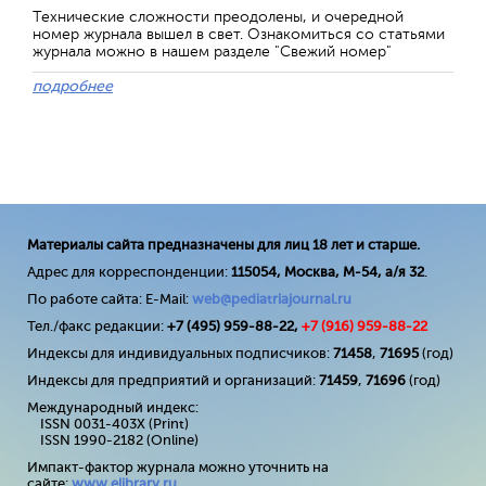
Технические сложности преодолены, и очередной
номер журнала вышел в свет. Ознакомиться со статьями
журнала можно в нашем разделе "Свежий номер"
подробнее
Материалы сайта предназначены для лиц 18 лет и старше.
Адрес для корреспонденции:
115054, Москва, М-54, а/я 32
.
По работе сайта: E-Mail:
web@pediatriajournal.ru
Тел./факс редакции:
+7 (495) 959-88-22,
+7 (
916
) 959-88-22
Индексы для индивидуальных подписчиков:
71458
,
71695
(год)
Индексы для предприятий и организаций:
71459
,
71696
(год)
Международный индекс:
ISSN 0031-403X (Print)
ISSN 1990-2182 (Online)
Импакт-фактор журнала можно уточнить на
сайте:
www
.
elibrary
.
ru