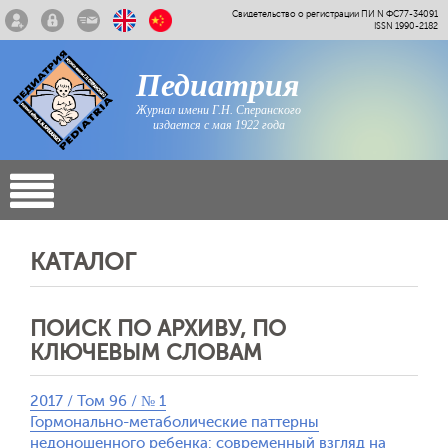
Свидетельство о регистрации ПИ N ФС77-34091
ISSN 1990-2182
Педиатрия
Журнал имени Г.Н. Сперанского
издается с мая 1922 года
КАТАЛОГ
ПОИСК ПО АРХИВУ, ПО
КЛЮЧЕВЫМ СЛОВАМ
2017 / Том 96 / № 1
Гормонально-метаболические паттерны
недоношенного ребенка: cовременный взгляд на