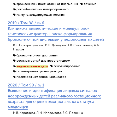
врожденная и постнатальная пневмония
лечение
рекомбинантный интерферон-α2b
иммуномодулирующая терапия
2019 / Том 98 / № 6
Клинико-анамнестические и молекулярно-
генетические факторы риска формирования
бронхолегочной дисплазии у недоношенных детей
В.К. Пожарищенская, И.В. Давыдова, К.В. Савостьянов, А.А.
Пушков
бронхолегочная дисплазия
респираторный дистресс-синдром
генотипирование
недоношенные дети
полимеразная цепная реакция
полиморфизм генов-кандидатов
2020 / Том 99 / № 1
Выявление и идентификация лицевых сигналов
новорожденных детей различного гестационного
возраста для оценки эмоционального статуса
младенцев
Н.В. Коротаева, Л.И. Ипполитова, Е.С. Першина