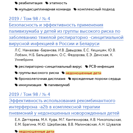
реабилитация
этапность
мульдисциплинарная команда
комплексный подход
2019 / Том 98 / № 4
Безопасность и эффективность применения
паливизумаба у детей из группы высокого риска по
заболеванию тяжелой респираторно -синцитиальной
вирусной инфекцией в России и Беларуси
Л.С. Намазова -Баранова, И.В. Давыдова, Е.С. Кешишян, Ю.В.
Лобзин, Н.Б. Бальцерович, О.С. Федорова, Е.Э. Демская, К.
Уннебринк
респираторно-синцитиальный вирус
РСВ-инфекция
группы высокого риска
недоношенные дети
бронхолегочная дисплазия
врожденные пороки сердца
иммунизация
паливизумаб
2019 / Том 98 / № 4
Эффективность использования рекомбинантного
интерферона -a2b в комплексной терапии
пневмоний у недоношенных новорожденных детей
Е.А. Дегтярева, М.А. Куфа, М.Г. Кантемирова, А.В. Никопольская,
Е.М. Брагина, М.Ю. Щербакова, В.В. Малиновская, А.Н. Шувалов
недоношенные дети