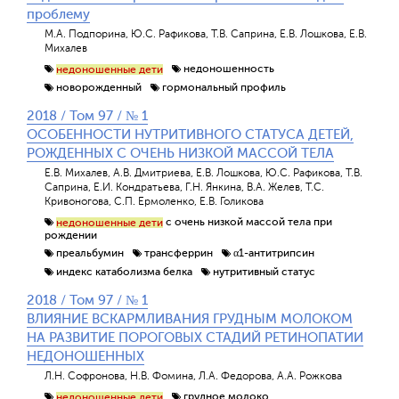
проблему
М.А. Подпорина, Ю.С. Рафикова, Т.В. Саприна, Е.В. Лошкова, Е.В.
Михалев
недоношенность
недоношенные дети
новорожденный
гормональный профиль
2018 / Том 97 / № 1
ОСОБЕННОСТИ НУТРИТИВНОГО СТАТУСА ДЕТЕЙ,
РОЖДЕННЫХ С ОЧЕНЬ НИЗКОЙ МАССОЙ ТЕЛА
Е.В. Михалев, А.В. Дмитриева, Е.В. Лошкова, Ю.С. Рафикова, Т.В.
Саприна, Е.И. Кондратьева, Г.Н. Янкина, В.А. Желев, Т.С.
Кривоногова, С.П. Ермоленко, Е.В. Голикова
с очень низкой массой тела при
недоношенные дети
рождении
преальбумин
трансферрин
α1-антитрипсин
индекс катаболизма белка
нутритивный статус
2018 / Том 97 / № 1
ВЛИЯНИЕ ВСКАРМЛИВАНИЯ ГРУДНЫМ МОЛОКОМ
НА РАЗВИТИЕ ПОРОГОВЫХ СТАДИЙ РЕТИНОПАТИИ
НЕДОНОШЕННЫХ
Л.Н. Софронова, Н.В. Фомина, Л.А. Федорова, А.А. Рожкова
грудное молоко
недоношенные дети