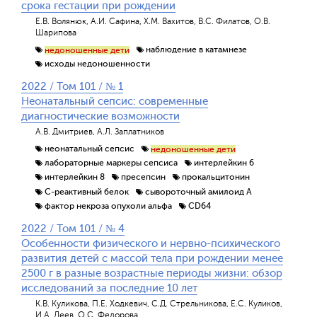
срока гестации при рождении
Е.В. Волянюк, А.И. Сафина, Х.М. Вахитов, В.С. Филатов, О.В.
Шарипова
наблюдение в катамнезе
недоношенные дети
исходы недоношенности
2022 / Том 101 / № 1
Неонатальный сепсис: современные
диагностические возможности
А.В. Дмитриев, А.Л. Заплатников
неонатальный сепсис
недоношенные дети
лабораторные маркеры сепсиса
интерлейкин 6
интерлейкин 8
пресепсин
прокальцитонин
С-реактивный белок
сывороточный амилоид А
фактор некроза опухоли альфа
CD64
2022 / Том 101 / № 4
Особенности физического и нервно-психического
развития детей с массой тела при рождении менее
2500 г в разные возрастные периоды жизни: обзор
исследований за последние 10 лет
К.В. Куликова, П.Е. Ходкевич, С.Д. Стрельникова, Е.С. Куликов,
И.А. Деев, О.С. Федорова