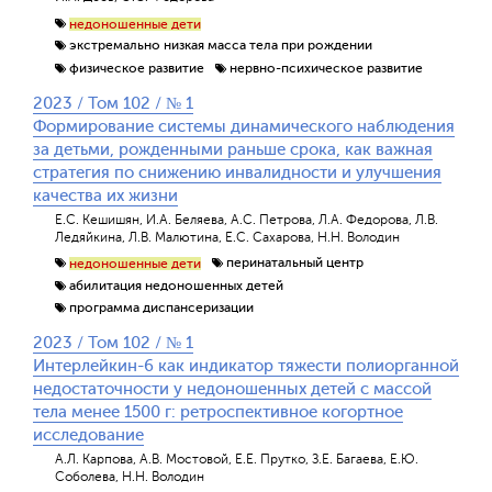
недоношенные дети
экстремально низкая масса тела при рождении
физическое развитие
нервно-психическое развитие
2023 / Том 102 / № 1
Формирование системы динамического наблюдения
за детьми, рожденными раньше срока, как важная
стратегия по снижению инвалидности и улучшения
качества их жизни
Е.С. Кешишян, И.А. Беляева, А.С. Петрова, Л.А. Федорова, Л.В.
Ледяйкина, Л.В. Малютина, Е.С. Сахарова, Н.Н. Володин
перинатальный центр
недоношенные дети
абилитация недоношенных детей
программа диспансеризации
2023 / Том 102 / № 1
Интерлейкин-6 как индикатор тяжести полиорганной
недостаточности у недоношенных детей с массой
тела менее 1500 г: ретроспективное когортное
исследование
А.Л. Карпова, А.В. Мостовой, Е.Е. Прутко, З.Е. Багаева, Е.Ю.
Соболева, Н.Н. Володин