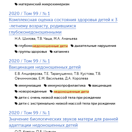
материнский микрохимеризм
2020 / Том 99 / № 1
Комплексная оценка состояния здоровья детей к 3
-летнему возрасту, родившихся
глубоконедоношенными
Н.А. Шилова, Т.В. Чаша, М.А. Ананьева
глубоко
дыхательные нарушения
недоношенные дети
группы здоровья
катамнез
2020 / Том 99 / № 1
Вакцинация недоношенных детей
Е.В. Анциферова, Т.Е. Таранушенко, Т.В. Кустова, Т.В.
Овчинникова, Е.М. Васильева, Д.А. Королева
иммунизация
иммунопрофилактика
вакцинация
новорожденные
недоношенные дети
дети с очень низкой массой тела при рождении
дети с экстремально низкой массой тела при рождении
2020 / Том 99 / № 1
Значение биологических звуков матери для ранней
адаптации недоношенных детей
О.П. Ковтун, П.Б. Цывьян