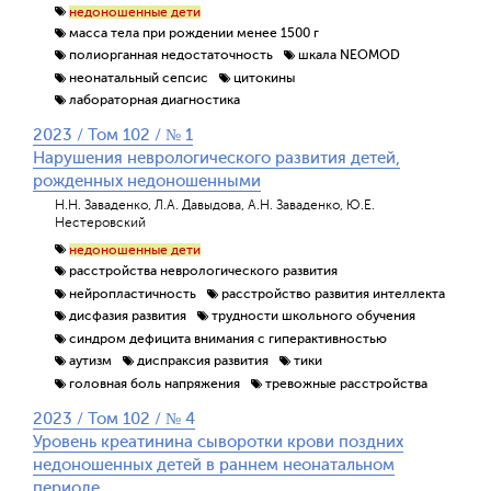
недоношенные дети
масса тела при рождении менее 1500 г
полиорганная недостаточность
шкала NEOMOD
неонатальный сепсис
цитокины
лабораторная диагностика
Обратная с
2023 / Том 102 / № 1
Нарушения неврологического развития детей,
рожденных недоношенными
Н.Н. Заваденко, Л.А. Давыдова, А.Н. Заваденко, Ю.Е.
Нестеровский
недоношенные дети
расстройства неврологического развития
нейропластичность
расстройство развития интеллекта
дисфазия развития
трудности школьного обучения
синдром дефицита внимания с гиперактивностью
аутизм
диспраксия развития
тики
головная боль напряжения
тревожные расстройства
2023 / Том 102 / № 4
Уровень креатинина сыворотки крови поздних
недоношенных детей в раннем неонатальном
периоде