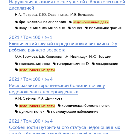
Нарушения дыхания во сне у детей с бронхолегочной
дисплазией
Н.А. Петрова, Д.Ю. Овсянников, М.В. Бочкарев
бронхолегочная дисплазия
недоношенные дети
нарушения дыхания во сне
апноэ
полисомнография
2021 / Том 100 / № 1
Клинический случай передозировки витамина D у
ребенка раннего возраста
О.А. Громова, Е.Б. Копилова, Г.Н. Иванищук, И.Ю. Торшин
холекальциферол
гипервитаминоз D
дозирование
недоношенные дети
2021 / Том 100 / № 4
Риск развития хронической болезни почек у
недоношенных новорожденных
А.И. Сафина, М.А. Даминова
хроническая болезнь почек
недоношенные дети
функция почек
последующее наблюдение
2021 / Том 100 / № 4
Особенности нутритивного статуса недоношенных
детей с бронхолегочной дисплазией в первом