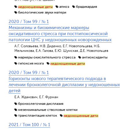
апноэ
брадикардия
недоношенные дети
биологические звуки матери
2020 / Том 99 / № 1
Механизмы и биохимические маркеры
оксидативного стресса при постгипоксической
патологии ЦНС у недоношенных новорожденных
А.Г. Соловьева, Н.В. Диденко, Е.Г. Новопольцева, Н.Б.
Мельникова, Е.А. Галова, Е.Ю. Шумская, Д.Е. Новопольцев
маркеры окислительного стресса
антиоксиданты
гипоксия мозга
недоношенные дети
2020 / Том 99 / № 1
Горизонты нового терапевтического подхода в
лечении бронхолегочной дисплазии у недоношенных
детей
Е.А. Жданович, Е.Г. Фурман
бронхолегочная дисплазия
мезенхимальные стволовые клетки
трансплантация клеток
недоношенные дети
2021 / Том 100 / № 1