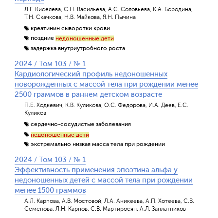
Л.Г. Киселева, С.Н. Васильева, А.С. Соловьева, К.А. Бородина,
Т.Н. Скачкова, Н.В. Майкова, Я.Н. Пычина
креатинин сыворотки крови
поздние
недоношенные дети
Отправить
задержка внутриутробного роста
2024 / Том 103 / № 1
Кардиологический профиль недоношенных
новорожденных с массой тела при рождении менее
2500 граммов в раннем детском возрасте
П.Е. Ходкевич, К.В. Куликова, О.С. Федорова, И.А. Деев, Е.С.
Куликов
сердечно-сосудистые заболевания
недоношенные дети
экстремально низкая масса тела при рождении
2024 / Том 103 / № 1
Эффективность применения эпоэтина альфа у
недоношенных детей с массой тела при рождении
менее 1500 граммов
А.Л. Карпова, А.В. Мостовой, Л.А. Аникеева, А.П. Хотеева, С.В.
Семенова, Л.Н. Карпов, С.В. Мартиросян, А.Л. Заплатников