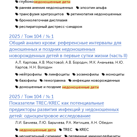
глубоко
недоношенные дети
ранняя анемия недоношенных
эпоэтин альфа
трансфузия эритроцитов
ретинопатия недоношенных
бронхолегочная дисплазия
респираторный дистресс-синдром
2025 / Том 104 / № 1
Общий анализ крови: референсные интервалы для
доношенных и поздних недоношенных
новорожденных детей в первые сутки жизни (часть II)
А.Л. Карпова, А.В. Мостовой, А.В. Бородич, М.К. Ананьева, Н.Ю.
Карпов, Н.Н. Володин
нейтрофилы
лимфоциты
эозинофилы
моноциты
базофилы
гемограмма
инфекции новорожденных
доношенные и поздние
недоношенные дети
2025 / Том 104 / № 1
Показатели TREC/KREC как потенциальные
предикторы развития инфекций у недоношенных
детей: одноцентровое исследование
Л.И. Бачиева, Л.Ю. Барычева, Р.А. Жетишев, А.Н. Обедин
TREC
KREC
недоношенные дети
неонатальный скрининг
первичные иммунодефициты