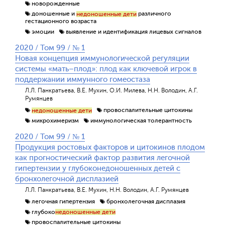
новорожденные
доношенные и
различного
недоношенные дети
гестационного возраста
эмоции
выявление и идентификация лицевых сигналов
2020 / Том 99 / № 1
Новая концепция иммунологической регуляции
системы «мать–плод»: плод как ключевой игрок в
поддержании иммунного гомеостаза
Л.Л. Панкратьева, В.Е. Мухин, О.И. Милева, Н.Н. Володин, А.Г.
Румянцев
провоспалительные цитокины
недоношенные дети
микрохимеризм
иммунологическая толерантность
2020 / Том 99 / № 1
Продукция ростовых факторов и цитокинов плодом
как прогностический фактор развития легочной
гипертензии у глубоконедоношенных детей с
бронхолегочной дисплазией
Л.Л. Панкратьева, В.Е. Мухин, Н.Н. Володин, А.Г. Румянцев
легочная гипертензия
бронхолегочная дисплазия
глубоко
недоношенные дети
провоспалительные цитокины