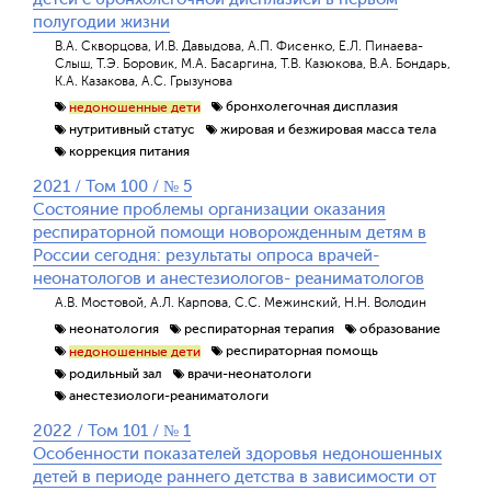
полугодии жизни
В.А. Скворцова, И.В. Давыдова, А.П. Фисенко, Е.Л. Пинаева-
Слыш, Т.Э. Боровик, М.А. Басаргина, Т.В. Казюкова, В.А. Бондарь,
К.А. Казакова, А.С. Грызунова
бронхолегочная дисплазия
недоношенные дети
нутритивный статус
жировая и безжировая масса тела
коррекция питания
2021 / Том 100 / № 5
Состояние проблемы организации оказания
респираторной помощи новорожденным детям в
России сегодня: результаты опроса врачей-
неонатологов и анестезиологов- реаниматологов
А.В. Мостовой, А.Л. Карпова, С.С. Межинский, Н.Н. Володин
неонатология
респираторная терапия
образование
респираторная помощь
недоношенные дети
родильный зал
врачи-неонатологи
анестезиологи-реаниматологи
2022 / Том 101 / № 1
Особенности показателей здоровья недоношенных
детей в периоде раннего детства в зависимости от