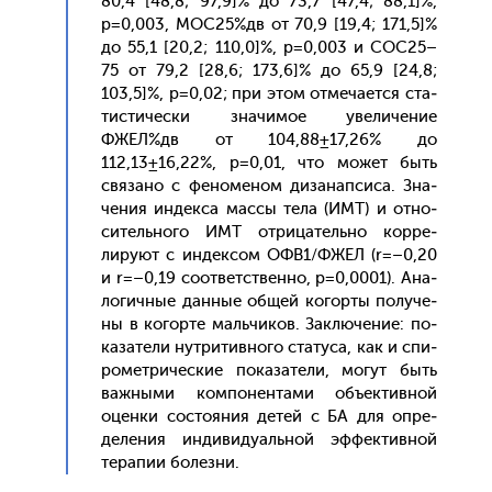
80,4 [48,8; 97,9]% до 73,7 [47,4; 88,1]%,
р=0,003, МОС25%дв от 70,9 [19,4; 171,5]%
до 55,1 [20,2; 110,0]%, р=0,003 и СОС25–
75 от 79,2 [28,6; 173,6]% до 65,9 [24,8;
103,5]%, р=0,02; при этом от­ме­ча­ет­ся ста­
тис­ти­чес­ки зна­чимое уве­личе­ние
ФЖЕЛ%дв от 104,88±17,26% до
112,13±16,22%, р=0,01, что мо­жет быть
свя­зано с фе­номе­ном ди­занап­си­са. Зна­
чения ин­декса мас­сы те­ла (ИМТ) и от­но­
ситель­но­го ИМТ от­ри­цатель­но кор­ре­
лиру­ют с ин­дексом ОФВ1/ФЖЕЛ (r=–0,20
и r=–0,19 со­от­ветс­твен­но, р=0,0001). Ана­
логич­ные дан­ные об­щей ко­гор­ты по­луче­
ны в ко­гор­те маль­чи­ков. Зак­лю­чение: по­
каза­тели нут­ри­тив­но­го ста­туса, как и спи­
ромет­ри­чес­кие по­каза­тели, мо­гут быть
важ­ны­ми ком­по­нен­та­ми объ­ек­тивной
оцен­ки сос­то­яния де­тей с БА для оп­ре­
деле­ния ин­ди­виду­аль­ной эф­фектив­ной
те­рапии бо­лез­ни.