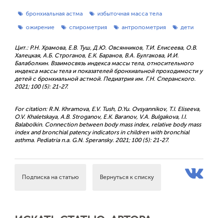
бронхиальная астма
избыточная масса тела
ожирение
спирометрия
антропометрия
дети
Цит.: Р.Н. Храмова, Е.В. Туш, Д.Ю. Овсянников, Т.И. Елисеева, О.В.
Халецкая, А.Б. Строганов, Е.К. Баранов, В.А. Булгакова, И.И.
Балаболкин. Взаимосвязь индекса массы тела, относительного
индекса массы тела и показателей бронхиальной проходимости у
детей с бронхиальной астмой. Педиатрия им. Г.Н. Сперанского.
2021; 100 (5): 21-27.
For citation: R.N. Khramova, E.V. Tush, D.Yu. Ovsyannikov, T.I. Eliseeva,
O.V. Khaletskaya, A.B. Stroganov, E.K. Baranov, V.A. Bulgakova, I.I.
Balabolkin. Connection between body mass index, relative body mass
index and bronchial patency indicators in children with bronchial
asthma. Pediatria n.a. G.N. Speransky. 2021; 100 (5): 21-27.
Подписка на статью
Вернуться к списку