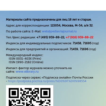
Материалы сайта предназначены для лиц 18 лет и старше.
Адрес для корреспонденции:
115054, Москва, М-54, а/я 32
.
По работе сайта: E-Mail:
web@pediatriajournal.ru
Тел./факс редакции:
+7 (495) 959-88-22,
+7 (
916
) 959-88-22
Индексы для индивидуальных подписчиков:
71458
,
71695
(год)
Индексы для предприятий и организаций:
71459
,
71696
(год)
Международный индекс:
ISSN 0031-403X (Print)
ISSN 1990-2182 (Online)
Импакт-фактор журнала можно уточнить на
сайте:
www
.
elibrary
.
ru
Подписка через сервис «Подписка онлайн» Почты России
-
https://podpiska.pochta.ru/press/%D0%9F%D0%98554