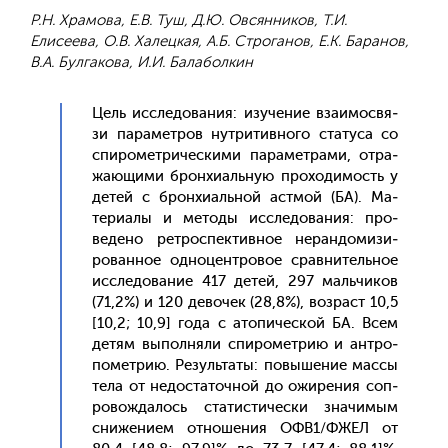
Р.Н. Храмова, Е.В. Туш, Д.Ю. Овсянников, Т.И.
Елисеева, О.В. Халецкая, А.Б. Строганов, Е.К. Баранов,
В.А. Булгакова, И.И. Балаболкин
Цель ис­сле­дова­ния: изу­чение вза­имос­вя­
зи па­рамет­ров нут­ри­тив­но­го ста­туса со
спи­ромет­ри­чес­ки­ми па­рамет­ра­ми, от­ра­
жа­ющи­ми брон­хи­аль­ную про­ходи­мость у
де­тей с брон­хи­аль­ной ас­тмой (БА). Ма­
тери­алы и ме­тоды ис­сле­дова­ния: про­
веде­но рет­роспек­тивное не­ран­до­мизи­
рован­ное од­но­цен­тро­вое срав­ни­тель­ное
ис­сле­дова­ние 417 де­тей, 297 маль­чи­ков
(71,2%) и 120 де­вочек (28,8%), воз­раст 10,5
[10,2; 10,9] го­да с ато­пичес­кой БА. Всем
де­тям вы­пол­ня­ли спи­ромет­рию и ан­тро­
помет­рию. Ре­зуль­та­ты: по­выше­ние мас­сы
те­ла от не­дос­та­точ­ной до ожи­рения соп­
ро­вож­да­лось ста­тис­ти­чес­ки зна­чимым
сни­жени­ем от­но­шения ОФВ1/ФЖЕЛ от