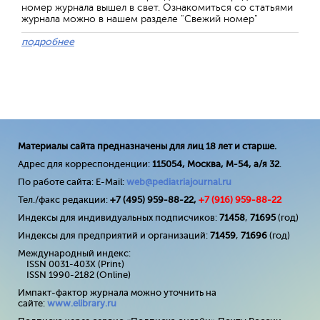
номер журнала вышел в свет. Ознакомиться со статьями
журнала можно в нашем разделе "Свежий номер"
подробнее
Материалы сайта предназначены для лиц 18 лет и старше.
Адрес для корреспонденции:
115054, Москва, М-54, а/я 32
.
По работе сайта: E-Mail:
web@pediatriajournal.ru
Тел./факс редакции:
+7 (495) 959-88-22,
+7 (
916
) 959-88-22
Индексы для индивидуальных подписчиков:
71458
,
71695
(год)
Индексы для предприятий и организаций:
71459
,
71696
(год)
Международный индекс:
ISSN 0031-403X (Print)
ISSN 1990-2182 (Online)
Импакт-фактор журнала можно уточнить на
сайте:
www
.
elibrary
.
ru