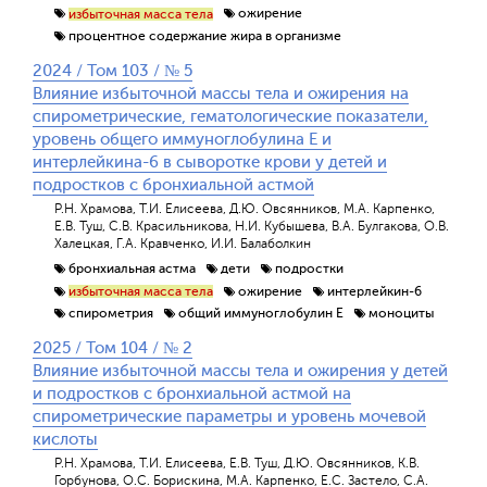
ожирение
избыточная масса тела
процентное содержание жира в организме
2024 / Том 103 / № 5
Влияние избыточной массы тела и ожирения на
спирометрические, гематологические показатели,
уровень общего иммуноглобулина Е и
интерлейкина-6 в сыворотке крови у детей и
подростков с бронхиальной астмой
Р.Н. Храмова, Т.И. Елисеева, Д.Ю. Овсянников, М.А. Карпенко,
Е.В. Туш, С.В. Красильникова, Н.И. Кубышева, В.А. Булгакова, О.В.
Халецкая, Г.А. Кравченко, И.И. Балаболкин
бронхиальная астма
дети
подростки
ожирение
интерлейкин-6
избыточная масса тела
спирометрия
общий иммуноглобулин Е
моноциты
2025 / Том 104 / № 2
Влияние избыточной массы тела и ожирения у детей
и подростков с бронхиальной астмой на
спирометрические параметры и уровень мочевой
кислоты
Р.Н. Храмова, Т.И. Елисеева, Е.В. Туш, Д.Ю. Овсянников, К.В.
Горбунова, О.С. Борискина, М.А. Карпенко, Е.С. Застело, С.А.