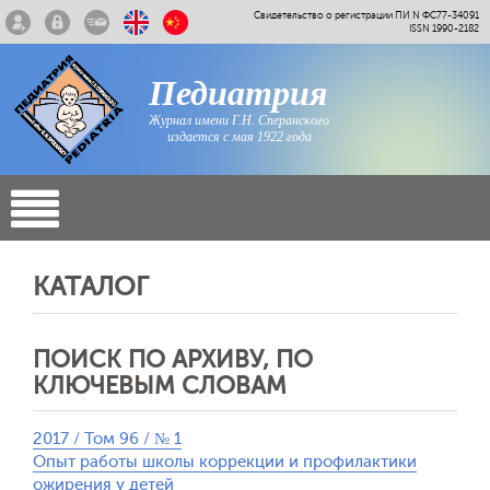
Свидетельство о регистрации ПИ N ФС77-34091
ISSN 1990-2182
Педиатрия
Журнал имени Г.Н. Сперанского
издается с мая 1922 года
КАТАЛОГ
ПОИСК ПО АРХИВУ, ПО
КЛЮЧЕВЫМ СЛОВАМ
2017 / Том 96 / № 1
Опыт работы школы коррекции и профилактики
ожирения у детей