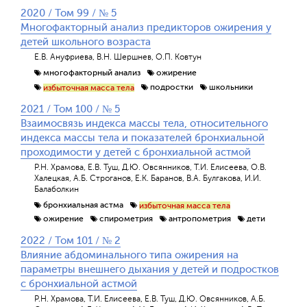
2020 / Том 99 / № 5
Многофакторный анализ предикторов ожирения у
детей школьного возраста
Е.В. Ануфриева, В.Н. Шершнев, О.П. Ковтун
многофакторный анализ
ожирение
подростки
школьники
избыточная масса тела
2021 / Том 100 / № 5
Взаимосвязь индекса массы тела, относительного
индекса массы тела и показателей бронхиальной
проходимости у детей с бронхиальной астмой
Р.Н. Храмова, Е.В. Туш, Д.Ю. Овсянников, Т.И. Елисеева, О.В.
Халецкая, А.Б. Строганов, Е.К. Баранов, В.А. Булгакова, И.И.
Балаболкин
бронхиальная астма
избыточная масса тела
ожирение
спирометрия
антропометрия
дети
2022 / Том 101 / № 2
Влияние абдоминального типа ожирения на
параметры внешнего дыхания у детей и подростков
с бронхиальной астмой
Р.Н. Храмова, Т.И. Елисеева, Е.В. Туш, Д.Ю. Овсянников, А.Б.