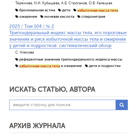
Теремова, Н.И. Кубышева, А.Б. Строганов, О.В. Халецкая
бронхиальная астма
дети
избыточная масса тела
ожирение
мочевая кислота
спирометрия
2025 / Том 104 / № 2
Трипондеральный индекс массы тела, его пороговые
значения и риск избыточной массы тела и ожирения
у детей и подростков: систематический обзор
С. Алекова
референтные значения трипондерального индекса массы
и ожирение
дети и подростки
избыточная масса тела
ИСКАТЬ СТАТЬЮ, АВТОРА
АРХИВ ЖУРНАЛА