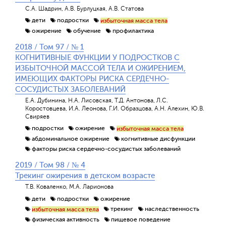
С.А. Шадрин, А.В. Бурлуцкая, А.В. Статова
дети
подростки
избыточная масса тела
ожирение
обучение
профилактика
2018 / Том 97 / № 1
КОГНИТИВНЫЕ ФУНКЦИИ У ПОДРОСТКОВ С
ИЗБЫТОЧНОЙ МАССОЙ ТЕЛА И ОЖИРЕНИЕМ,
ИМЕЮЩИХ ФАКТОРЫ РИСКА СЕРДЕЧНО-
СОСУДИСТЫХ ЗАБОЛЕВАНИЙ
Е.А. Дубинина, Н.А. Лисовская, Т.Д. Антонова, Л.С.
Коростовцева, И.А. Леонова, Г.И. Образцова, А.Н. Алехин, Ю.В.
Свиряев
подростки
ожирение
избыточная масса тела
абдоминальное ожирение
когнитивные дисфункции
факторы риска сердечно-сосудистых заболеваний
2019 / Том 98 / № 4
Трекинг ожирения в детском возрасте
Т.В. Коваленко, М.А. Ларионова
дети
подростки
ожирение
трекинг
наследственность
избыточная масса тела
физическая активность
пищевое поведение