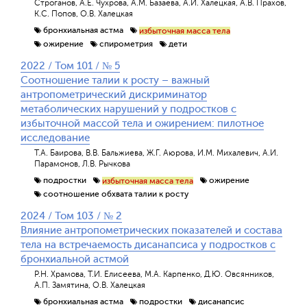
Строганов, А.Е. Чухрова, А.М. Базаева, А.И. Халецкая, А.В. Прахов,
К.С. Попов, О.В. Халецкая
бронхиальная астма
избыточная масса тела
ожирение
спирометрия
дети
2022 / Том 101 / № 5
Соотношение талии к росту – важный
антропометрический дискриминатор
метаболических нарушений у подростков с
избыточной массой тела и ожирением: пилотное
исследование
Т.А. Баирова, В.В. Бальжиева, Ж.Г. Аюрова, И.М. Михалевич, А.И.
Парамонов, Л.В. Рычкова
подростки
ожирение
избыточная масса тела
соотношение обхвата талии к росту
2024 / Том 103 / № 2
Влияние антропометрических показателей и состава
тела на встречаемость дисанапсиса у подростков с
бронхиальной астмой
Р.Н. Храмова, Т.И. Елисеева, М.А. Карпенко, Д.Ю. Овсянников,
А.П. Замятина, О.В. Халецкая
бронхиальная астма
подростки
дисанапсис