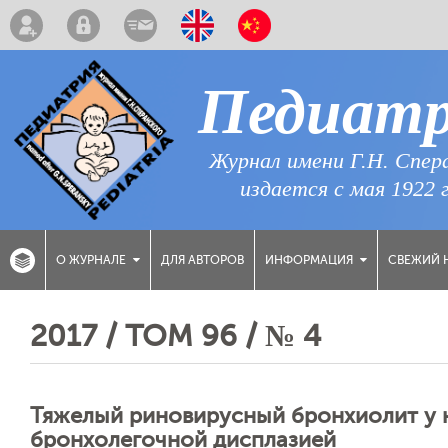
Педиат
Журнал имени Г.Н. Спер
издается с мая 1922 
ДЛЯ АВТОРОВ
СВЕЖИЙ 
О ЖУРНАЛЕ
ИНФОРМАЦИЯ
2017 / ТОМ 96 / № 4
Тяжелый риновирусный бронхиолит у 
бронхолегочной дисплазией