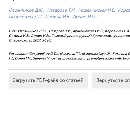
Овсянников Д.Ю.
Назарова Т.И.
Кршеминская И.В.
Коров
Перелетова Д.И.
Семина И.В.
Донин И.М.
Цит.: Овсянников Д.Ю., Назарова Т.И., Кршеминская И.В., Коровина О. А
Семина И.В., Донин И.М.. Тяжелый риновирусный бронхиолит у недонош
Сперанского. 2017; 96 (4).
For citation: Ovsyannikov D.Yu., Nazarova T.I., Krsheminskaya I.V., Korovina
I.V., Donin I.M.. Severe rhinovirus bronchiolitis in premature infant with br
Загрузить PDF-файл со статьей
Вернуться к с