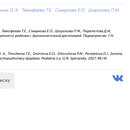
ина О. А.
Тимофеева Т.Е.
Смирнова Е.О.
Шорохова П.М.
., Тимофеева Т.Е., Смирнова Е.О., Шорохова П.М., Перелетова Д.И.,
енного ребенка с бронхолегочной дисплазией. Педиатрия им. Г.Н.
 O. A., Timofeeva T.E., Smirnova E.O., SHorohova P.M., Pereletova D.I., Semina
onchopulmonary dysplasia. Pediatria n.a. G.N. Speransky. 2017; 96 (4).
писку