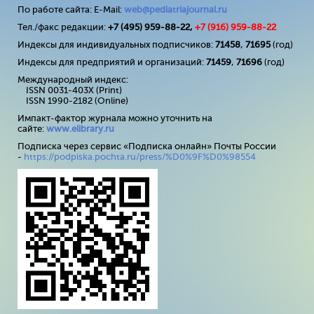
По работе сайта: E-Mail:
web@pediatriajournal.ru
Тел./факс редакции:
+7 (495) 959-88-22,
+7 (
916
) 959-88-22
Индексы для индивидуальных подписчиков:
71458
,
71695
(год)
Индексы для предприятий и организаций:
71459
,
71696
(год)
Международный индекс:
ISSN 0031-403X (Print)
ISSN 1990-2182 (Online)
Импакт-фактор журнала можно уточнить на
сайте:
www
.
elibrary
.
ru
Подписка через сервис «Подписка онлайн» Почты России
-
https://podpiska.pochta.ru/press/%D0%9F%D0%98554