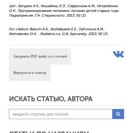
Цит.: Батурин А.К., Кешабянц Э.Э., Сафронова А.М., Нетребенко
О.К.. Программирование питанием: питание детей старше года.
Педиатрия им. Г.Н. Сперанского. 2013; 92 (2).
For citation: Baturin A.K., Keshabyants E.E., Safronova A.M.,
Netrebenko O.K.. . Pediatria n.a. G.N. Speransky. 2013; 92 (2).
Загрузить PDF-файл со статьей
Вернуться к списку
ИСКАТЬ СТАТЬЮ, АВТОРА