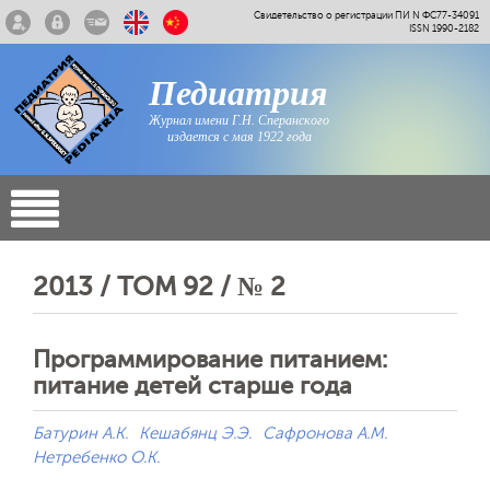
Свидетельство о регистрации ПИ N ФС77-34091
ISSN 1990-2182
Педиатрия
Журнал имени Г.Н. Сперанского
издается с мая 1922 года
2013 / ТОМ 92 / № 2
Программирование питанием:
питание детей старше года
Батурин А.К.
Кешабянц Э.Э.
Сафронова А.М.
Нетребенко О.К.