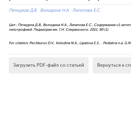
Печкуров Д.В.
Володина Н.А.
Липатова Е.С.
Цит.: Печкуров Д.В., Володина Н.А., Липатова Е.С.. Содержание α1-ант
гипотрофией. Педиатрия им. Г.Н. Сперанского. 2011; 90 (1).
For citation: Pechkurov D.V., Volodina N.A., Lipatova E.S.. . Pediatria n.a. G.N
Загрузить PDF-файл со статьей
Вернуться к с