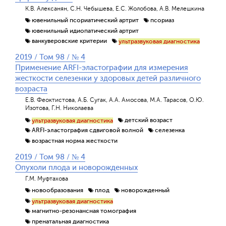
К.В. Алексанян, С.Н. Чебышева, Е.С. Жолобова, А.В. Мелешкина
ювенильный псориатический артрит
псориаз
ювенильный идиопатический артрит
ванкуверовские критерии
ультразвуковая диагностика
2019 / Том 98 / № 4
Применение ARFI-эластографии для измерения
жесткости селезенки у здоровых детей различного
возраста
Е.В. Феоктистова, А.Б. Сугак, А.А. Амосова, М.А. Тарасов, О.Ю.
Изотова, Г.Н. Николаева
детский возраст
ультразвуковая диагностика
ARFI-эластография сдвиговой волной
селезенка
возрастная норма жесткости
2019 / Том 98 / № 4
Опухоли плода и новорожденных
Г.М. Муфтахова
новообразования
плод
новорожденный
ультразвуковая диагностика
магнитно-резонансная томография
пренатальная диагностика