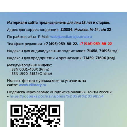
Материалы сайта предназначены для лиц 18 лет и старше.
Адрес для корреспонденции:
115054, Москва, М-54, а/я 32
.
По работе сайта: E-Mail:
web@pediatriajournal.ru
Тел./факс редакции:
+7 (495) 959-88-22,
+7 (
916
) 959-88-22
Индексы для индивидуальных подписчиков:
71458
,
71695
(год)
Индексы для предприятий и организаций:
71459
,
71696
(год)
Международный индекс:
ISSN 0031-403X (Print)
ISSN 1990-2182 (Online)
Импакт-фактор журнала можно уточнить на
сайте:
www
.
elibrary
.
ru
Подписка через сервис «Подписка онлайн» Почты России
-
https://podpiska.pochta.ru/press/%D0%9F%D0%98554