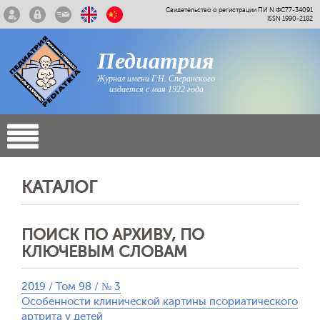
Свидетельство о регистрации ПИ N ФС77-34091
ISSN 1990-2182
Педиатрия
Журнал имени Г.Н. Сперанского
издается с мая 1922 года
КАТАЛОГ
ПОИСК ПО АРХИВУ, ПО
КЛЮЧЕВЫМ СЛОВАМ
2019 / Том 98 / № 3
Особенности клинической картины псориатического
артрита у детей