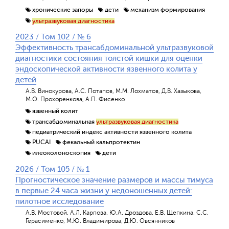
хронические запоры
дети
механизм формирования
ультразвуковая диагностика
2023 / Том 102 / № 6
Эффективность трансабдоминальной ультразвуковой
диагностики состояния толстой кишки для оценки
эндоскопической активности язвенного колита у
детей
А.В. Винокурова, А.С. Потапов, М.М. Лохматов, Д.В. Хазыкова,
М.О. Прохоренкова, А.П. Фисенко
язвенный колит
трансабдоминальная
ультразвуковая диагностика
педиатрический индекс активности язвенного колита
PUCAI
фекальный кальпротектин
илеоколоноскопия
дети
2026 / Том 105 / № 1
Прогностическое значение размеров и массы тимуса
в первые 24 часа жизни у недоношенных детей:
пилотное исследование
А.В. Мостовой, А.Л. Карпова, Ю.А. Дроздова, Е.В. Щепкина, С.С.
Герасименко, М.Ю. Владимирова, Д.Ю. Овсянников