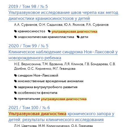
2019 / Том 98 / № 5
Ультразвуковое исследование швов черепа как метод
диагностики краниосиностозов у детей
А.А. Суфианов, О.Н. Садыкова, Ю.А. Якимов, Р.А. Суфианов
краниосиностоз
ультразвуковая диагностика
эндоскопическая краниопластика
дети
2020 / Том 99 / № 5
Клиническое наблюдение синдрома Ноя–Лаксовой у
новорожденного ребенка
Н.Е. Верисокина, Т.М. Вдовина, Л.Я. Климов, Г.В. Бондарева, С.В.
Долбня, О.С. Кириенко, М.Г. Гевандова
синдром Ноя–Лаксовой
множественные врожденные аномалии
задержка внутриутробного развития
особенности фенотипа
пренатальная
ультразвуковая диагностика
2021 / Том 100 / № 6
Ультразвуковая диагностика
хронического запора у
детей: результаты клинического исследования
Л.Н. Цветкова, М.М. Колисниченко, О.А. Горячева