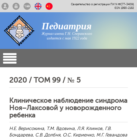
Свидетельство о регистрации ПИ N ФС77-34091
ISSN 1990-2182
Педиатрия
Журнал имени Г.Н. Сперанского
издается с мая 1922 года
2020 / ТОМ 99 / № 5
Клиническое наблюдение синдрома
Ноя–Лаксовой у новорожденного
ребенка
Н.Е. Верисокина, Т.М. Вдовина, Л.Я. Климов, Г.В.
Бондарева, С.В. Долбня, О.С. Кириенко, М.Г. Гевандова