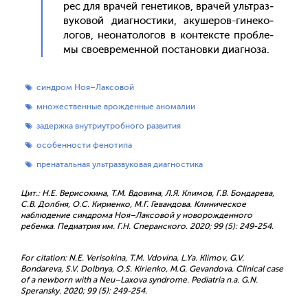
рес для вра­чей ге­нети­ков, вра­чей уль­траз­
ву­ковой ди­аг­ности­ки, аку­шеров-ги­неко­
логов, не­она­толо­гов в кон­тек­сте проб­ле­
мы сво­ев­ре­мен­ной пос­та­нов­ки ди­аг­но­за.
синдром Ноя–Лаксовой
множественные врожденные аномалии
задержка внутриутробного развития
особенности фенотипа
пренатальная ультразвуковая диагностика
Цит.: Н.Е. Верисокина, Т.М. Вдовина, Л.Я. Климов, Г.В. Бондарева,
С.В. Долбня, О.С. Кириенко, М.Г. Гевандова. Клиническое
наблюдение синдрома Ноя–Лаксовой у новорожденного
ребенка. Педиатрия им. Г.Н. Сперанского. 2020; 99 (5): 249-254.
For citation: N.E. Verisokina, T.M. Vdovina, L.Yа. Klimov, G.V.
Bondareva, S.V. Dolbnya, O.S. Kirienko, M.G. Gevandova. Clinical case
of a newborn with a Neu–Laxova syndrome. Pediatria n.a. G.N.
Speransky. 2020; 99 (5): 249-254.