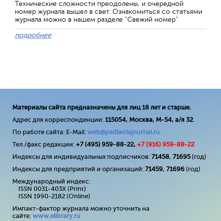
Технические сложности преодолены, и очередной
номер журнала вышел в свет. Ознакомиться со статьями
журнала можно в нашем разделе "Свежий номер"
подробнее
Материалы сайта предназначены для лиц 18 лет и старше.
Адрес для корреспонденции:
115054, Москва, М-54, а/я 32
.
По работе сайта: E-Mail:
web@pediatriajournal.ru
Тел./факс редакции:
+7 (495) 959-88-22,
+7 (
916
) 959-88-22
Индексы для индивидуальных подписчиков:
71458
,
71695
(год)
Индексы для предприятий и организаций:
71459
,
71696
(год)
Международный индекс:
ISSN 0031-403X (Print)
ISSN 1990-2182 (Online)
Импакт-фактор журнала можно уточнить на
сайте:
www
.
elibrary
.
ru