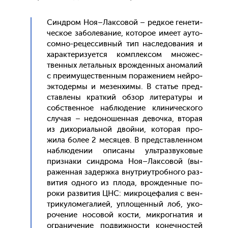
Син­дром Ноя–Лак­со­вой – ред­кое ге­нети­
чес­кое за­боле­вание, ко­торое име­ет а­уто­
сом­но-ре­цес­сивный тип нас­ле­дова­ния и
ха­рак­те­ризу­ет­ся ком­плек­сом мно­жес­
твен­ных ле­таль­ных врож­денных ано­малий
с пре­иму­щес­твен­ным по­раже­ни­ем ней­ро­
эк­то­дер­мы и ме­зен­хи­мы. В статье пред­
став­ле­ны крат­кий об­зор ли­тера­туры и
собс­твен­ное наб­лю­дение кли­ничес­ко­го
слу­чая – не­доно­шен­ная де­воч­ка, вто­рая
из ди­хори­аль­ной двой­ни, ко­торая про­
жила бо­лее 2 ме­сяцев. В пред­став­ленном
наб­лю­дении опи­саны уль­траз­ву­ковые
приз­на­ки син­дро­ма Ноя–Лак­со­вой (вы­
ражен­ная за­дер­жка внут­ри­ут­робно­го раз­
ви­тия од­но­го из пло­да, врож­денные по­
роки раз­ви­тия ЦНС: мик­ро­цефа­лия с вен­
три­куло­мега­ли­ей, уп­ло­щен­ный лоб, уко­
роче­ние но­совой кос­ти, мик­рогна­тия и
ог­ра­ниче­ние под­вижнос­ти ко­неч­ностей