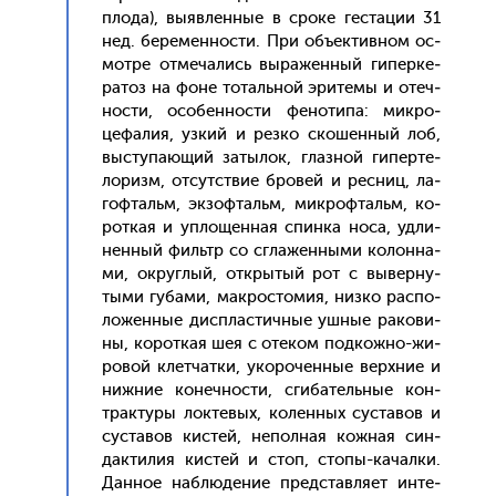
пло­да), вы­яв­ленные в сро­ке гес­та­ции 31
нед. бе­ремен­ности. При объ­ек­тивном ос­
мотре от­ме­чались вы­ражен­ный ги­пер­ке­
ратоз на фо­не то­таль­ной эри­темы и отеч­
ности, осо­бен­ности фе­ноти­па: мик­ро­
цефа­лия, уз­кий и рез­ко ско­шен­ный лоб,
выс­ту­па­ющий за­тылок, глаз­ной ги­пер­те­
лоризм, от­сутс­твие бро­вей и рес­ниц, ла­
гоф­тальм, эк­зофтальм, мик­рофтальм, ко­
рот­кая и уп­ло­щен­ная спин­ка но­са, уд­ли­
нен­ный филь­тр со сгла­жен­ны­ми ко­лон­на­
ми, ок­руглый, от­кры­тый рот с вы­вер­ну­
тыми гу­бами, мак­росто­мия, низ­ко рас­по­
ложен­ные дис­плас­тичные уш­ные ра­кови­
ны, ко­рот­кая шея с оте­ком под­кожно-жи­
ровой клет­чатки, уко­рочен­ные вер­хние и
ниж­ние ко­неч­ности, сги­батель­ные кон­
трак­ту­ры лок­те­вых, ко­лен­ных сус­та­вов и
сус­та­вов кис­тей, не­пол­ная кож­ная син­
дакти­лия кис­тей и стоп, сто­пы-ка­чал­ки.
Дан­ное наб­лю­дение пред­став­ля­ет ин­те­