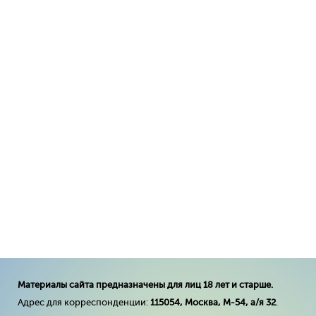
Материалы сайта предназначены для лиц 18 лет и старше.
Адрес для корреспонденции:
115054, Москва, М-54, а/я 32
.