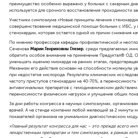
преимущество особенно выражено у больных с сахарным диаб
используется для срочного восстановления проходимости з
Участники симпозиума «Новые принципы лечения стенокардии 
совершенствование медицинской помощи больным с ИБС, у п
стенокардии, которая остается одной из причин снижения кач
По мнению профессора кафедры профилактической и неотл
Сеченова
Марии Генриховны Глезер
, среди предлагаемых инн
обратить особое внимание на применение Предуктал® ОД. Од
уменьшать ишемию миокарда на ранних этапах, предотвращая
Механизм его действия основан на способности молекулы ув
при недостатке кислорода. Результаты клинических исследо
частоту приступов стенокардии на 40-70%, а переносимост
антиангинальных препаратов с гемодинамическим действием.
переносимости физических нагрузок и улучшение общих показ
За дни работы конгресса в научных симпозиумах, организова
врачей. А на стенде компании любой желающий за 2 минуты 
показателей организма на уникальном диагностическом моду
«Главный результат конгресса для нас – это прежде всего ин
лекарственным препаратам и тем симпозиумам, в рамках кото