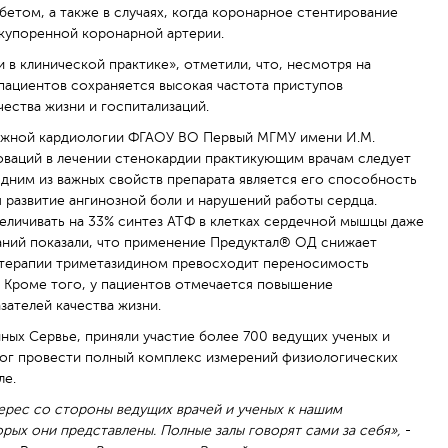
етом, а также в случаях, когда коронарное стентирование
акупоренной коронарной артерии.
в клинической практике», отметили, что, несмотря на
ациентов сохраняется высокая частота приступов
ества жизни и госпитализаций.
ожной кардиологии ФГАОУ ВО Первый МГМУ имени И.М.
оваций в лечении стенокардии практикующим врачам следует
ним из важных свойств препарата является его способность
 развитие ангинозной боли и нарушений работы сердца.
еличивать на 33% синтез АТФ в клетках сердечной мышцы даже
ваний показали, что применение Предуктал® ОД снижает
ь терапии триметазидином превосходит переносимость
 Кроме того, у пациентов отмечается повышение
ателей качества жизни.
нных Сервье, приняли участие более 700 ведущих ученых и
мог провести полный комплекс измерений физиологических
ле.
терес со стороны ведущих врачей и ученых к нашим
рых они представлены. Полные залы говорят сами за себя»,
-