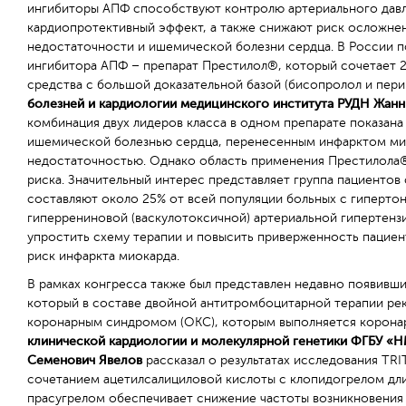
ингибиторы АПФ способствуют контролю артериального давле
кардиопротективный эффект, а также снижают риск осложне
недостаточности и ишемической болезни сердца. В России п
ингибитора АПФ – препарат Престилол®, который сочетает 
средства с большой доказательной базой (бисопролол и пер
болезней и кардиологии медицинского института РУДН Жан
комбинация двух лидеров класса в одном препарате показан
ишемической болезнью сердца, перенесенным инфарктом ми
недостаточностью. Однако область применения Престилола®
риска. Значительный интерес представляет группа пациентов
составляют около 25% от всей популяции больных с гипертон
гиперрениновой (васкулотоксичной) артериальной гипертенз
упростить схему терапии и повысить приверженность пациен
риск инфаркта миокарда.
В рамках конгресса также был представлен недавно появивши
который в составе двойной антитромбоцитарной терапии ре
коронарным синдромом (ОКС), которым выполняется корона
клинической кардиологии и молекулярной генетики ФГБУ «
Семенович Явелов
рассказал о результатах исследования TR
сочетанием ацетилсалициловой кислоты с клопидогрелом дл
прасугрелом обеспечивает снижение частоты возникновения 