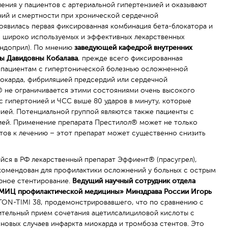
ния у пациентов с артериальной гипертензией и оказывают
ний и смертности при хронической сердечной
оявилась первая фиксированная комбинация бета-блокатора и
2 широко используемых и эффективных лекарственных
индоприл). По мнению
заведующей кафедрой внутренних
ны Давидовны Кобалава
, прежде всего фиксированная
а пациентам с гипертонической болезнью осложненной
окарда, фибриляцией предсердий или сердечной
 не ограничивается этими состояниями очень высокого
 с гипертонией и ЧСС выше 80 ударов в минуту, которые
ией. Потенциальной группой являются также пациенты с
ией. Применение препарата Престилол® может не только
тов к лечению – этот препарат может существенно снизить
йся в РФ лекарственный препарат Эффиент® (прасугрел),
комендован для профилактики осложнений у больных с острым
рное стентирование.
Ведущий научный сотрудник отдела
НМИЦ профилактической медицины» Минздрава России Игорь
ITON-TIMI 38, продемонстрировавшего, что по сравнению с
ительный прием сочетания ацетилсалициловой кислоты с
новых случаев инфаркта миокарда и тромбоза стентов. Это