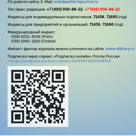
По работе сайта: E-Mail:
web@pediatriajournal.ru
Тел./факс редакции:
+7 (495) 959-88-22,
+7 (
916
) 959-88-22
Индексы для индивидуальных подписчиков:
71458
,
71695
(год)
Индексы для предприятий и организаций:
71459
,
71696
(год)
Международный индекс:
ISSN 0031-403X (Print)
ISSN 1990-2182 (Online)
Импакт-фактор журнала можно уточнить на сайте:
www
.
elibrary
.
ru
Подписка через сервис «Подписка онлайн» Почты России
-
https://podpiska.pochta.ru/press/%D0%9F%D0%98554