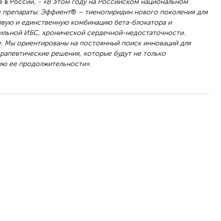
е в России
, - «В этом году на Российском национальном
е препараты: Эффиент
®
– тиенопиридин нового поколения для
вую и единственную комбинацию бета-блокатора и
бильной ИБС, хронической сердечной-недостаточности.
Обрат
. Мы ориентированы на постоянный поиск инноваций для
рапевтические решения, которые будут не только
нию ее продолжительности».