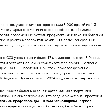
ологов, участниками которого стали 5 000 врачей из 413
 и международного медицинского сообщества обсудили
ологии, современные методы профилактики и лечения болезней
ие. В рамках мероприятия компания Сервье, генеральный
умов, где представила новые методы лечения и лекарственные
З).
но ССЗ уносят жизни более 17 миллионов человек. В России
ти и остаются одной из самых частых ее причин. Согласно
ждые 100 000 населения. При этом, при своевременной
 лечения, большое количество преждевременных смертей
Ф Владимир Путин поручил к 2024 году снизить смертность от
емическая болезнь сердца и артериальная гипертензия,
ологий. На симпозиуме «Защита сердца может быть простой и
огии», профессор, д.м.н. Юрий Александрович
Карпов
ития сердечно-сосудистых заболеваний, бета-блокаторы и