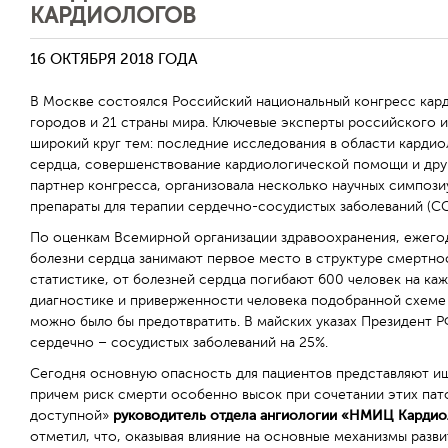
КАРДИОЛОГОВ
16 ОКТЯБРЯ 2018 ГОДА
В Москве состоялся Российский национальный конгресс карди
городов и 21 страны мира. Ключевые эксперты российского
широкий круг тем: последние исследования в области карди
сердца, совершенствование кардиологической помощи и друг
партнер конгресса, организовала несколько научных симпози
препараты для терапии сердечно-сосудистых заболеваний (СС
По оценкам Всемирной организации здравоохранения, ежегод
болезни сердца занимают первое место в структуре смертнос
статистике, от болезней сердца погибают 600 человек на ка
диагностике и приверженности человека подобранной схеме
можно было бы предотвратить. В майских указах Президент Р
сердечно – сосудистых заболеваний на 25%.
Сегодня основную опасность для пациентов представляют иш
причем риск смерти особенно высок при сочетании этих пат
доступной»
руководитель отдела ангиологии «НМИЦ Кардиол
отметил, что, оказывая влияние на основные механизмы разв