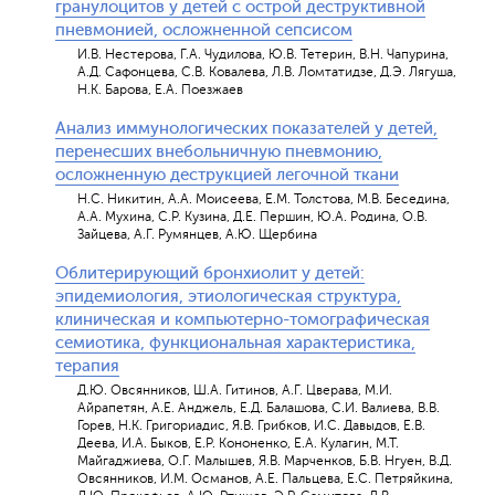
гранулоцитов у детей с острой деструктивной
пневмонией, осложненной сепсисом
И.В. Нестерова, Г.А. Чудилова, Ю.В. Тетерин, В.Н. Чапурина,
А.Д. Сафонцева, С.В. Ковалева, Л.В. Ломтатидзе, Д.Э. Лягуша,
Н.К. Барова, Е.А. Поезжаев
Анализ иммунологических показателей у детей,
перенесших внебольничную пневмонию,
осложненную деструкцией легочной ткани
Н.С. Никитин, А.А. Моисеева, Е.М. Толстова, М.В. Беседина,
А.А. Мухина, С.Р. Кузина, Д.Е. Першин, Ю.А. Родина, О.В.
Зайцева, А.Г. Румянцев, А.Ю. Щербина
Облитерирующий бронхиолит у детей:
эпидемиология, этиологическая структура,
клиническая и компьютерно-томографическая
семиотика, функциональная характеристика,
терапия
Д.Ю. Овсянников, Ш.А. Гитинов, А.Г. Цверава, М.И.
Айрапетян, А.Е. Анджель, Е.Д. Балашова, С.И. Валиева, В.В.
Горев, Н.К. Григориадис, Я.В. Грибков, И.С. Давыдов, Е.В.
Деева, И.А. Быков, Е.Р. Кононенко, Е.А. Кулагин, М.Т.
Майгаджиева, О.Г. Малышев, Я.В. Марченков, Б.В. Нгуен, В.Д.
Овсянников, И.М. Османов, А.Е. Пальцева, Е.С. Петряйкина,