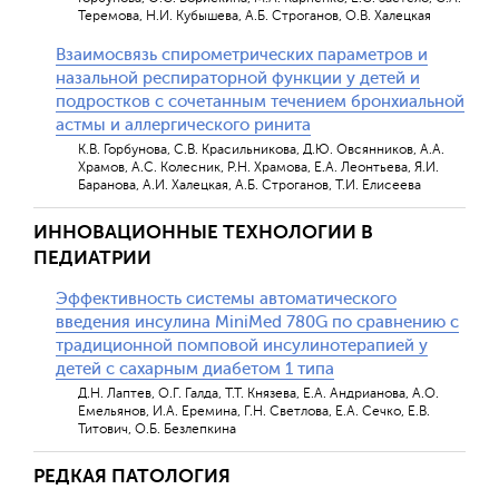
Теремова, Н.И. Кубышева, А.Б. Строганов, О.В. Халецкая
Взаимосвязь спирометрических параметров и
назальной респираторной функции у детей и
подростков с сочетанным течением бронхиальной
астмы и аллергического ринита
К.В. Горбунова, С.В. Красильникова, Д.Ю. Овсянников, А.A.
Храмов, А.С. Колесник, Р.Н. Храмова, Е.А. Леонтьева, Я.И.
Баранова, А.И. Халецкая, А.Б. Строганов, Т.И. Елисеева
ИННОВАЦИОННЫЕ ТЕХНОЛОГИИ В
ПЕДИАТРИИ
Эффективность системы автоматического
введения инсулина MiniMed 780G по сравнению с
традиционной помповой инсулинотерапией у
детей с сахарным диабетом 1 типа
Д.Н. Лаптев, О.Г. Галда, Т.Т. Князева, Е.А. Андрианова, А.О.
Емельянов, И.А. Еремина, Г.Н. Светлова, Е.А. Сечко, Е.В.
Титович, О.Б. Безлепкина
РЕДКАЯ ПАТОЛОГИЯ