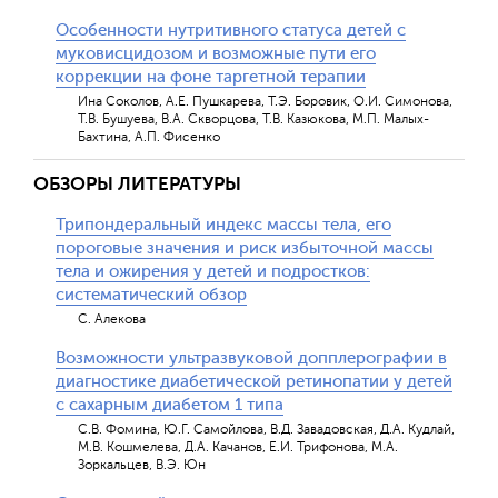
Особенности нутритивного статуса детей с
муковисцидозом и возможные пути его
коррекции на фоне таргетной терапии
Ина Соколов, А.Е. Пушкарева, Т.Э. Боровик, О.И. Симонова,
Т.В. Бушуева, В.А. Скворцова, Т.В. Казюкова, М.П. Малых-
Бахтина, А.П. Фисенко
ОБЗОРЫ ЛИТЕРАТУРЫ
Трипондеральный индекс массы тела, его
пороговые значения и риск избыточной массы
тела и ожирения у детей и подростков:
систематический обзор
С. Алекова
Возможности ультразвуковой допплерографии в
диагностике диабетической ретинопатии у детей
с сахарным диабетом 1 типа
С.В. Фомина, Ю.Г. Самойлова, В.Д. Завадовская, Д.А. Кудлай,
М.В. Кошмелева, Д.А. Качанов, Е.И. Трифонова, М.А.
Зоркальцев, В.Э. Юн