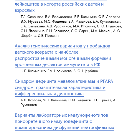
лейкоцитов в когорте российских детей и
взрослых
Т.А. Созонова, В.А. Ведмедская, Е.В. Калинина, О.Б. Лодоева,
Э.Я. Мусаева, М.С. Фадеева, Е.А. Малахова, Е.А. Кулаковская,
Е.А. Самыкина, А.В. Руссиянов, М.А. Игонина, С.Ю. Глушкова,
С.Н. Дворкина, Е.Н. Балашова, С.С. Ларин, М.А. Масчан, А.Ю.
Щербина, Д.Е. Першин
Анализ генетических вариантов у пробандов
детского возраста с наиболее
распространенными моногенными формами
врожденных дефектов иммунитета в РФ
Н.Б. Кузьменко, Г.А. Новичкова, А.Ю. Щербина
Синдром дефицита мевалонаткиназы и PFAPA
синдром: сравнительная характеристика и
дифференциальная диагностика
А.Л. Козлова, М.П. Калинина, О.И. Быданов, Н.С. Грачев, А.Г.
Румянцев
Варианты лабораторных иммунофенотипов
приобретенного иммунодефицита с
доминированием дисфункций нейтрофильных