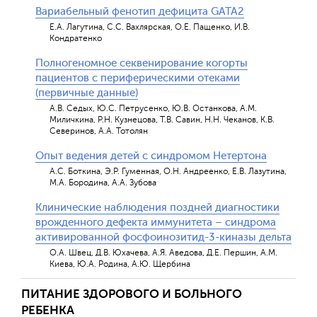
Вариабельный фенотип дефицита GATA2
Е.А. Лагутина, С.С. Вахлярская, О.Е. Пащенко, И.В.
Кондратенко
Полногеномное секвенирование когорты
пациентов с периферическими отеками
(первичные данные)
А.В. Седых, Ю.С. Петрусенко, Ю.В. Останкова, А.М.
Миличкина, Р.Н. Кузнецова, Т.В. Савин, Н.Н. Чеканов, К.В.
Северинов, А.А. Тотолян
Опыт ведения детей с синдромом Нетертона
А.С. Боткина, Э.Р. Гуменная, О.Н. Андреенко, Е.В. Лазутина,
М.А. Бородина, А.А. Зубова
Клинические наблюдения поздней диагностики
врожденного дефекта иммунитета – синдрома
активированной фосфоинозитид-3-киназы дельта
О.А. Швец, Д.В. Юхачева, А.Я. Аведова, Д.Е. Першин, А.М.
Киева, Ю.А. Родина, А.Ю. Щербина
ПИТАНИЕ ЗДОРОВОГО И БОЛЬНОГО
РЕБЕНКА