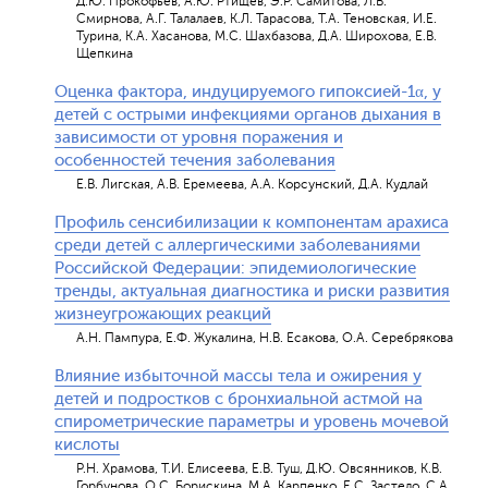
Д.Ю. Прокофьев, А.Ю. Ртищев, Э.Р. Самитова, Л.В.
Смирнова, А.Г. Талалаев, К.Л. Тарасова, Т.А. Теновская, И.Е.
Турина, К.А. Хасанова, М.С. Шахбазова, Д.А. Широхова, Е.В.
Щепкина
Оценка фактора, индуцируемого гипоксией-1α, у
детей с острыми инфекциями органов дыхания в
зависимости от уровня поражения и
особенностей течения заболевания
Е.В. Лигская, А.В. Еремеева, А.А. Корсунский, Д.А. Кудлай
Профиль cенсибилизации к компонентам арахиса
среди детей с аллергическими заболеваниями
Российской Федерации: эпидемиологические
тренды, актуальная диагностика и риски развития
жизнеугрожающих реакций
А.Н. Пампура, Е.Ф. Жукалина, Н.В. Есакова, О.А. Серебрякова
Влияние избыточной массы тела и ожирения у
детей и подростков с бронхиальной астмой на
спирометрические параметры и уровень мочевой
кислоты
Р.Н. Храмова, Т.И. Елисеева, Е.В. Туш, Д.Ю. Овсянников, К.В.
Горбунова, О.С. Борискина, М.А. Карпенко, Е.С. Застело, С.А.