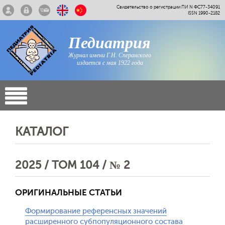
Свидетельство о регистрации ПИ N ФС77-34091
ISSN 1990-2182
Педиатрия
Журнал имени Г.Н. Сперанского
издается с мая 1922 года
КАТАЛОГ
2025 / ТОМ 104 / № 2
ОРИГИНАЛЬНЫЕ СТАТЬИ
Формирование референсных значений
расширенного субпопуляционного состава