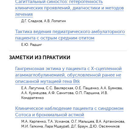
Сагиттальный синостоз: гетерогенность
клинических проявлений, диагностики и методов
лечения
Д.Г. Сладков, А.В. Лопатин
Тактика ведения педиатрического амбулаторного
пациента с острым средним отитом
Е.Ю. Радциг
ЗАМЕТКИ ИЗ ПРАКТИКИ
Гангренозная эктима у пациента с Х-сцепленной
агаммаглобулинемией, обусловленной ранее не
описанной мутацией гена Btk
Е.А. Лагутина, С.С. Вахлярская, О.Е. Пащенко, А.А. Буянова,
А.А. Кузнецова, А.Ф. Самитова, О.П. Паршина, И.В.
Кондратенко
Клиническое наблюдение пациента с синдромом
Сотоса и бронхиальной астмой
М.А. Карпенко, Т.А. Усманов, О.Г. Малышев, В.А. Артамонова,
М.И. Галкина, Лара Мшаураб, Д.Г. Браун, Д.Ю. Овсянников