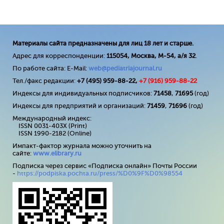
Материалы сайта предназначены для лиц 18 лет и старше.
Адрес для корреспонденции:
115054, Москва, М-54, а/я 32
.
По работе сайта: E-Mail:
web@pediatriajournal.ru
Тел./факс редакции:
+7 (495) 959-88-22,
+7 (
916
) 959-88-22
Индексы для индивидуальных подписчиков:
71458
,
71695
(год)
Индексы для предприятий и организаций:
71459
,
71696
(год)
Международный индекс:
ISSN 0031-403X (Print)
ISSN 1990-2182 (Online)
Импакт-фактор журнала можно уточнить на
сайте:
www
.
elibrary
.
ru
Подписка через сервис «Подписка онлайн» Почты России
-
https://podpiska.pochta.ru/press/%D0%9F%D0%98554