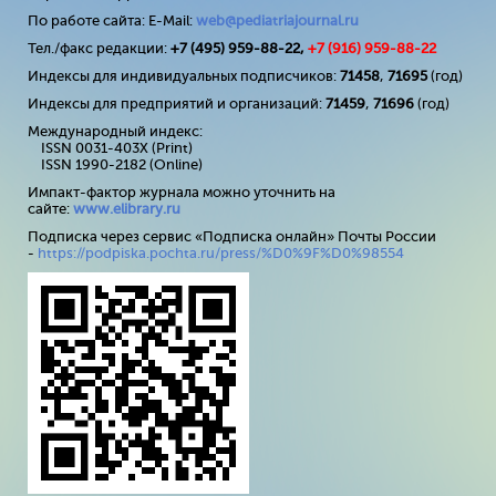
По работе сайта: E-Mail:
web@pediatriajournal.ru
Тел./факс редакции:
+7 (495) 959-88-22,
+7 (
916
) 959-88-22
Индексы для индивидуальных подписчиков:
71458
,
71695
(год)
Индексы для предприятий и организаций:
71459
,
71696
(год)
Международный индекс:
ISSN 0031-403X (Print)
ISSN 1990-2182 (Online)
Импакт-фактор журнала можно уточнить на
сайте:
www
.
elibrary
.
ru
Подписка через сервис «Подписка онлайн» Почты России
-
https://podpiska.pochta.ru/press/%D0%9F%D0%98554