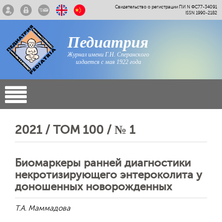
Свидетельство о регистрации ПИ N ФС77-34091
ISSN 1990-2182
Педиатрия
Журнал имени Г.Н. Сперанского
издается с мая 1922 года
2021 / ТОМ 100 / № 1
Биомаркеры ранней диагностики
некротизирующего энтероколита у
доношенных новорожденных
Т.А. Маммадова