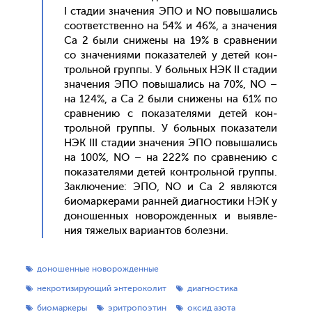
I ста­дии зна­чения ЭПО и NO по­выша­лись
со­от­ветс­твен­но на 54% и 46%, а зна­чения
Cа 2 бы­ли сни­жены на 19% в срав­не­нии
со зна­чени­ями по­каза­телей у де­тей кон­
троль­ной груп­пы. У боль­ных НЭК II ста­дии
зна­чения ЭПО по­выша­лись на 70%, NO –
на 124%, а Cа 2 бы­ли сни­жены на 61% по
срав­не­нию с по­каза­теля­ми де­тей кон­
троль­ной груп­пы. У боль­ных по­каза­тели
НЭК III ста­дии зна­чения ЭПО по­выша­лись
на 100%, NO – на 222% по срав­не­нию с
по­каза­теля­ми де­тей кон­троль­ной груп­пы.
Зак­лю­чение: ЭПО, NO и Cа 2 яв­ля­ют­ся
би­омар­ке­рами ран­ней ди­аг­ности­ки НЭК у
до­ношен­ных но­ворож­денных и вы­яв­ле­
ния тя­желых ва­ри­ан­тов бо­лез­ни.
доношенные новорожденные
некротизирующий энтероколит
диагностика
биомаркеры
эритропоэтин
оксид азота