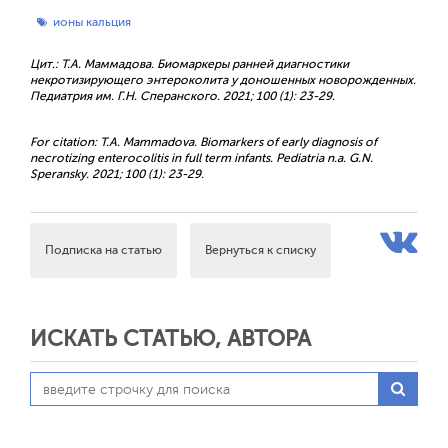
ионы кальция
Цит.: Т.А. Маммадова. Биомаркеры ранней диагностики
некротизирующего энтероколита у доношенных новорожденных.
Педиатрия им. Г.Н. Сперанского. 2021; 100 (1): 23-29.
For citation: T.A. Mammadova. Biomarkers of early diagnosis of
necrotizing enterocolitis in full term infants. Pediatria n.a. G.N.
Speransky. 2021; 100 (1): 23-29.
Подписка на статью
Вернуться к списку
ИСКАТЬ СТАТЬЮ, АВТОРА