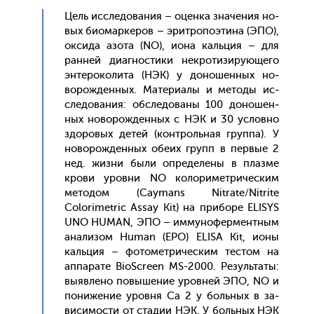
Цель ис­сле­дова­ния – оцен­ка зна­чения но­
вых би­омар­ке­ров – эрит­ро­по­эти­на (ЭПО),
ок­си­да азо­та (NO), и­она каль­ция – для
ран­ней ди­аг­ности­ки нек­ро­тизи­ру­юще­го
эн­те­роко­лита (НЭК) у до­ношен­ных но­
ворож­денных. Ма­тери­алы и ме­тоды ис­
сле­дова­ния: об­сле­дова­ны 100 до­ношен­
ных но­ворож­денных с НЭК и 30 ус­ловно
здо­ровых де­тей (кон­троль­ная груп­па). У
но­ворож­денных обе­их групп в пер­вые 2
нед. жиз­ни бы­ли оп­ре­деле­ны в плаз­ме
кро­ви уров­ни NO ко­лори­мет­ри­чес­ким
ме­тодом (Caymans Nitrate/Nitrite
Colorimetric Assay Kit) на при­боре ELISYS
UNO HUMAN, ЭПО – им­му­нофер­мен­тным
ана­лизом Human (EPO) ELISA Kit, и­оны
каль­ция – фо­томет­ри­чес­ким тес­том на
ап­па­рате BioScreen MS-2000. Ре­зуль­та­ты:
вы­яв­ле­но по­выше­ние уров­ней ЭПО, NO и
по­ниже­ние уров­ня Cа 2 у боль­ных в за­
виси­мос­ти от ста­дии НЭК. У боль­ных НЭК