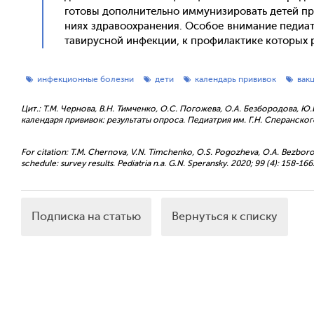
го­товы до­пол­ни­тель­но им­му­низи­ровать де­тей 
ни­ях здра­во­ох­ра­нения. Осо­бое вни­мание пе­ди­ат­
тави­рус­ной ин­фекции, к про­филак­ти­ке ко­торых ро
инфекционные болезни
дети
календарь прививок
вак
Цит.: Т.М. Чернова, В.Н. Тимченко, О.С. Погожева, О.А. Безбородова
календаря прививок: результаты опроса. Педиатрия им. Г.Н. Сперанского.
For citation: Т.М. Chernova, V.N. Timchenko, O.S. Pogozheva, O.A. Bezborod
schedule: survey results. Pediatria n.a. G.N. Speransky. 2020; 99 (4): 158-166
Подписка на статью
Вернуться к списку