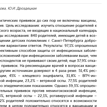
дова, Ю.И. Дроздецкая
ак­ти­чес­ких при­вивок до сих пор не вклю­чены вак­ци­ны,
ия. Цель ис­сле­дова­ния: изу­чить от­но­шение ро­дите­лей к
­ско­го воз­раста, не вхо­дящих в на­ци­ональ­ный ка­лен­дарь
ды ис­сле­дова­ния: 840 ро­дите­лей, име­ющие де­тей в воз­
­нии дет­ских по­лик­ли­ник г. Санкт-Пе­тер­бурга доб­ро­
ми ва­ри­ан­та­ми от­ве­тов. Ре­зуль­та­ты: 97,1% оп­ро­шен­ных
 эф­фектив­ным спо­собом за­щиты от ин­фекци­он­ных за­боле­
а ос­ложне­ний при ин­фекци­он­ном за­боле­вании вы­ше, чем
с­понден­тов не при­вива­ют сво­их де­тей, еще 37,9% от­ка­
 при­вивок. На ре­комен­да­ции вра­чей в воп­ро­сах вак­ци­
 дру­гим ис­точни­кам до­веря­ют в 4 ра­за ре­же. 51,4% рес­
фекции, 45% – кле­щево­го эн­це­фали­та, 31,8% – ВПЧ-ин­
ной ин­фекции, 23,2% – вет­ря­ной ос­пы. 77,5% ро­дите­лей
о эпи­деми­чес­ким по­каза­ни­ям. Од­на­ко 39,3% оп­ро­шен­
ель­ных при­вивок про­тив ме­нин­го­кок­ко­вой ин­фекции,
4%, вет­ря­ной ос­пы – 22,1%, ро­тави­рус­ной ин­фекции –
 ро­дите­лей по­ложи­тель­но от­но­сят­ся к воз­можнос­ти
те­ли в це­лом по­ложи­тель­но от­но­сят­ся к вак­ци­нации и