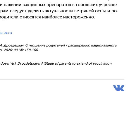
при на­личии вак­цинных пре­пара­тов в го­род­ских уч­режде­
рам сле­ду­ет уде­лять ак­ту­аль­нос­ти вет­ря­ной ос­пы и ро­
­дите­ли от­но­сят­ся на­ибо­лее нас­то­рожен­но.
цинация
, Ю.И. Дроздецкая. Отношение родителей к расширению национального
 2020; 99 (4): 158-166.
ova, Yu.I. Drozdetskaya. Attitude of parents to extend of vaccination
.