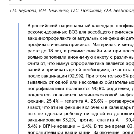
Т.М. Чернова, В.Н. Тимченко, О.С. Погожева, О.А. Безборо
В рос­сий­ский на­ци­ональ­ный ка­лен­дарь про­фил
ре­комен­до­ван­ные ВОЗ для все­об­ще­го при­мене­н
вак­ци­ноп­ро­филак­ти­ке ак­ту­аль­ных ин­фекций дет
про­филак­ти­чес­ких при­вивок. Ма­тери­алы и ме­то
расте до 18 лет, в ре­жиме он­лайн или при по­сеще
воль­но за­пол­ня­ли ано­ним­ную ан­ке­ту с раз­личны­
счи­та­ют, что им­му­ноп­ро­филак­ти­ка яв­ля­ет­ся
ваний и при­вивать де­тей не­об­хо­димо, а час­то­т
пос­ле вак­ци­нации (92,9%). При этом толь­ко 5% ре
зыва­лись от од­ной или нес­коль­ких обя­затель­ных
ноп­ро­филак­ти­ки по­лага­ют­ся 90,8% ро­дите­лей,
понден­тов опа­са­ют­ся ме­нин­го­кок­ко­вой ин­
фекции, 25,4% – ге­пати­та А, 23,6% – ро­тави­рус­
зна­ют, что эти ин­фекции вклю­чены в ка­лен­дарь п
ных не сде­лали ре­бен­ку ни од­ной из до­пол­ни­т
вак­ци­ниро­вали 33,2%, про­тив ге­пати­та А – 30,
5,4% и ВПЧ-ин­фекции – 1,4%. В то же вре­мя 83,2%
до­пол­ни­тель­ной вак­ци­нации. Зак­лю­чение: ро­ди