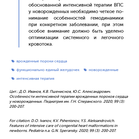
обос­но­ван­ной ин­тенсив­ной те­рапии ВПС
у но­ворож­денных не­об­хо­димо чет­кое по­
нима­ние осо­бен­ностей ге­моди­нами­ки
при кон­крет­ном за­боле­вании, при этом
осо­бое вни­мание дол­жно быть уде­лено
оп­ти­миза­ции сис­темно­го и ле­гоч­но­го
кро­вото­ка.
врожденные пороки сердца
функционально единый желудочек
новорожденные
интенсивная терапия
Цит.: Д.О. Иванов, К.В. Пшениснов, Ю.С. Александрович.
Особенности интенсивной терапии врожденных пороков сердца
у новорожденных. Педиатрия им. Г.Н. Сперанского. 2020; 99 (3):
200-207.
For citation: D.O. Ivanov, K.V. Pshenisnov, Y.S. Aleksandrovich.
Features of intensive care of congenital heart malformations in
newborns. Pediatria n.a. G.N. Speransky. 2020; 99 (3): 200-207.