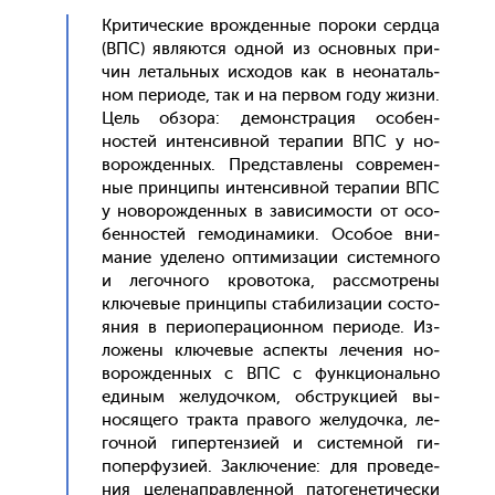
Кри­тичес­кие врож­денные по­роки сер­дца
(ВПС) яв­ля­ют­ся од­ной из ос­новных при­
чин ле­таль­ных ис­хо­дов как в не­она­таль­
ном пе­ри­оде, так и на пер­вом го­ду жиз­ни.
Цель об­зо­ра: де­монс­тра­ция осо­бен­
ностей ин­тенсив­ной те­рапии ВПС у но­
ворож­денных. Пред­став­ле­ны сов­ре­мен­
ные прин­ци­пы ин­тенсив­ной те­рапии ВПС
у но­ворож­денных в за­виси­мос­ти от осо­
бен­ностей ге­моди­нами­ки. Осо­бое вни­
мание уде­лено оп­ти­миза­ции сис­темно­го
и ле­гоч­но­го кро­вото­ка, рас­смот­ре­ны
клю­чевые прин­ци­пы ста­били­зации сос­то­
яния в пе­ри­опе­раци­он­ном пе­ри­оде. Из­
ло­жены клю­чевые ас­пекты ле­чения но­
ворож­денных с ВПС с фун­кци­ональ­но
еди­ным же­лудоч­ком, обс­трук­ци­ей вы­
нося­щего трак­та пра­вого же­лудоч­ка, ле­
гоч­ной ги­пер­тензи­ей и сис­темной ги­
попер­фу­зи­ей. Зак­лю­чение: для про­веде­
ния це­ленап­равлен­ной па­тоге­нети­чес­ки