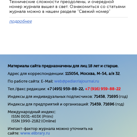
Технические сложности преодолены, и очередной
номер журнала вышел в свет. Ознакомиться со статьями
журнала можно в нашем разделе "Свежий номер"
подробнее
Материалы сайта предназначены для лиц 18 лет и старше.
Адрес для корреспонденции:
115054, Москва, М-54, а/я 32
.
По работе сайта: E-Mail:
web@pediatriajournal.ru
Тел./факс редакции:
+7 (495) 959-88-22,
+7 (
916
) 959-88-22
Индексы для индивидуальных подписчиков:
71458
,
71695
(год)
Индексы для предприятий и организаций:
71459
,
71696
(год)
Международный индекс:
ISSN 0031-403X (Print)
ISSN 1990-2182 (Online)
Импакт-фактор журнала можно уточнить на
сайте:
www
.
elibrary
.
ru