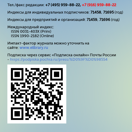
Тел./факс редакции:
+7 (495) 959-88-22,
+7 (
916
) 959-88-22
Индексы для индивидуальных подписчиков:
71458
,
71695
(год)
Индексы для предприятий и организаций:
71459
,
71696
(год)
Международный индекс:
ISSN 0031-403X (Print)
ISSN 1990-2182 (Online)
Импакт-фактор журнала можно уточнить на
сайте:
www
.
elibrary
.
ru
Подписка через сервис «Подписка онлайн» Почты России
-
https://podpiska.pochta.ru/press/%D0%9F%D0%98554