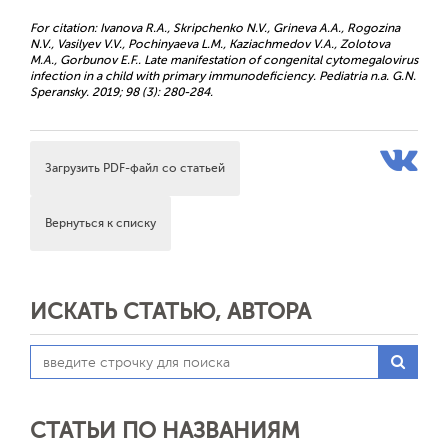
For citation: Ivanova R.A., Skripchenko N.V., Grineva A.A., Rogozina
N.V., Vasilyev V.V., Pochinyaeva L.M., Kaziachmedov V.A., Zolotova
M.A., Gorbunov E.F.. Late manifestation of congenital cytomegalovirus
infection in a child with primary immunodeficiency. Pediatria n.a. G.N.
Speransky. 2019; 98 (3): 280-284.
Загрузить PDF-файл со статьей
Вернуться к списку
ИСКАТЬ СТАТЬЮ, АВТОРА
СТАТЬИ ПО НАЗВАНИЯМ