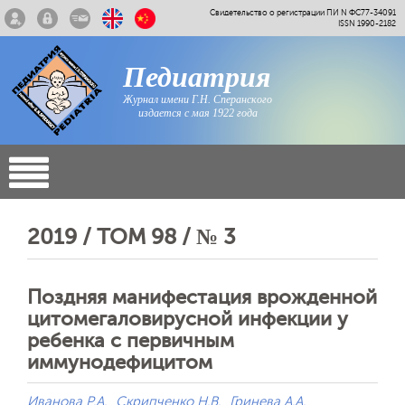
Свидетельство о регистрации ПИ N ФС77-34091
ISSN 1990-2182
Педиатрия
Журнал имени Г.Н. Сперанского
издается с мая 1922 года
2019 / ТОМ 98 / № 3
Поздняя манифестация врожденной
цитомегаловирусной инфекции у
ребенка с первичным
иммунодефицитом
Иванова Р.А.
Скрипченко Н.В.
Гринева А.А.