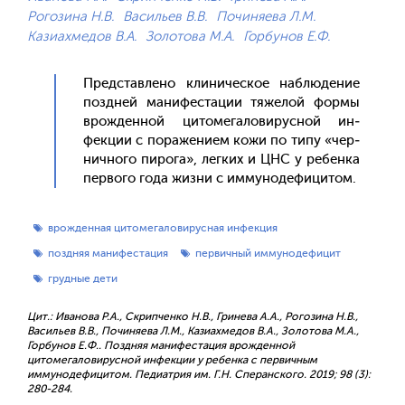
Рогозина Н.В.
Васильев В.В.
Починяева Л.М.
Казиахмедов В.А.
Золотова М.А.
Горбунов Е.Ф.
Пред­став­ле­но кли­ничес­кое наб­лю­дение
поз­дней ма­нифес­та­ции тя­желой фор­мы
врож­денной ци­томе­гало­вирус­ной ин­
фекции с по­раже­ни­ем ко­жи по ти­пу «чер­
нично­го пи­рога», лег­ких и ЦНС у ре­бен­ка
пер­во­го го­да жиз­ни с им­му­ноде­фици­том.
врожденная цитомегаловирусная инфекция
поздняя манифестация
первичный иммунодефицит
грудные дети
Цит.: Иванова Р.А., Скрипченко Н.В., Гринева А.А., Рогозина Н.В.,
Васильев В.В., Починяева Л.М., Казиахмедов В.А., Золотова М.А.,
Горбунов Е.Ф.. Поздняя манифестация врожденной
цитомегаловирусной инфекции у ребенка с первичным
иммунодефицитом. Педиатрия им. Г.Н. Сперанского. 2019; 98 (3):
280-284.