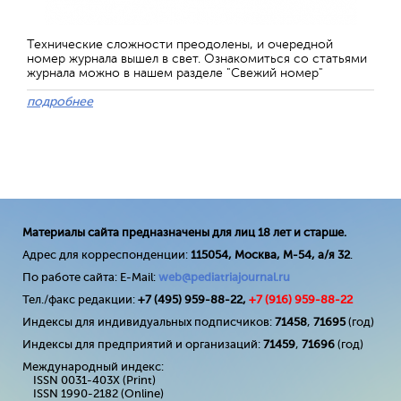
Технические сложности преодолены, и очередной
номер журнала вышел в свет. Ознакомиться со статьями
журнала можно в нашем разделе "Свежий номер"
подробнее
Материалы сайта предназначены для лиц 18 лет и старше.
Адрес для корреспонденции:
115054, Москва, М-54, а/я 32
.
По работе сайта: E-Mail:
web@pediatriajournal.ru
Тел./факс редакции:
+7 (495) 959-88-22,
+7 (
916
) 959-88-22
Индексы для индивидуальных подписчиков:
71458
,
71695
(год)
Индексы для предприятий и организаций:
71459
,
71696
(год)
Международный индекс:
ISSN 0031-403X (Print)
ISSN 1990-2182 (Online)