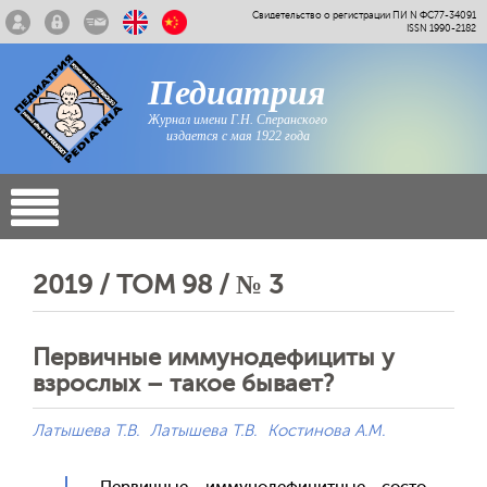
Свидетельство о регистрации ПИ N ФС77-34091
ISSN 1990-2182
Педиатрия
Журнал имени Г.Н. Сперанского
издается с мая 1922 года
2019 / ТОМ 98 / № 3
Первичные иммунодефициты у
взрослых – такое бывает?
Латышева Т.В.
Латышева Т.В.
Костинова А.М.