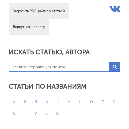
Загрузить PDF-файл со статьей
Вернуться к списку
ИСКАТЬ СТАТЬЮ, АВТОРА
СТАТЬИ ПО НАЗВАНИЯМ
А
В
Д
И
К
М
Н
О
П
Р
С
Т
У
Х
Э