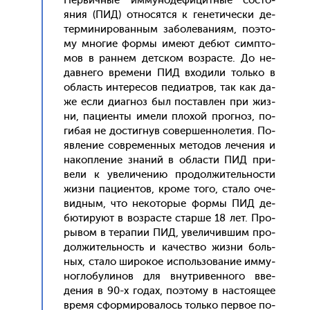
Пер­вичные им­му­ноде­фицит­ные сос­то­
яния (ПИД) от­но­сят­ся к ге­нети­чес­ки де­
тер­ми­ниро­ван­ным за­боле­вани­ям, по­это­
му мно­гие фор­мы име­ют де­бют сим­пто­
мов в ран­нем дет­ском воз­расте. До не­
дав­не­го вре­мени ПИД вхо­дили толь­ко в
об­ласть ин­те­ресов пе­ди­ат­ров, так как да­
же ес­ли ди­аг­ноз был пос­тавлен при жиз­
ни, па­ци­ен­ты име­ли пло­хой прог­ноз, по­
гибая не дос­тигнув со­вер­шенно­летия. По­
яв­ле­ние сов­ре­мен­ных ме­тодов ле­чения и
на­коп­ле­ние зна­ний в об­ласти ПИД при­
вели к уве­личе­нию про­дол­жи­тель­нос­ти
жиз­ни па­ци­ен­тов, кро­ме то­го, ста­ло оче­
вид­ным, что не­кото­рые фор­мы ПИД де­
бюти­ру­ют в воз­расте стар­ше 18 лет. Про­
рывом в те­рапии ПИД, уве­личив­шим про­
дол­жи­тель­ность и ка­чес­тво жиз­ни боль­
ных, ста­ло ши­рокое ис­поль­зо­вание им­му­
ног­ло­були­нов для внут­ри­вен­но­го вве­
дения в 90-х го­дах, по­это­му в нас­то­ящее
вре­мя сфор­ми­рова­лось толь­ко пер­вое по­