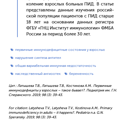
коле­ние взрос­лых боль­ных ПИД. В статье
пред­став­ле­ны дан­ные изу­чения рос­сий­
ской по­пуля­ции па­ци­ен­тов с ПИД стар­ше
18 лет на ос­но­вании дан­ных ре­гис­тра
ФГБУ «ГНЦ Ин­сти­тут им­му­ноло­гии» ФМБА
Рос­сии за пе­ри­од бо­лее 30 лет.
первичные иммунодефицитные состояния у взрослых
нарушение синтеза антител
общая вариабельная иммунная недостаточность
наследственный ангиоотек
беременность
Цит.: Латышева Т.В., Латышева Т.В., Костинова А.М.. Первичные
иммунодефициты у взрослых – такое бывает?. Педиатрия им. Г.Н.
Сперанского. 2019; 98 (3): 39-43.
For citation: Latysheva Т.V., Latysheva Т.V., Kostinova А.М.. Primary
immunodeficiency in adults – it happens?. Pediatria n.a. G.N.
Speransky. 2019; 98 (3): 39-43.