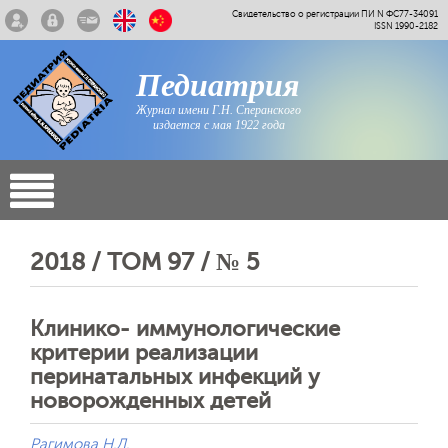
Свидетельство о регистрации ПИ N ФС77-34091
ISSN 1990-2182
Педиатрия
Журнал имени Г.Н. Сперанского
издается с мая 1922 года
2018 / ТОМ 97 / № 5
Клинико- иммунологические
критерии реализации
перинатальных инфекций у
новорожденных детей
Рагимова Н.Д.