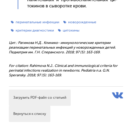
токи­нов в сы­ворот­ке кро­ви.
перинатальные инфекции
новорожденные
критерии диагностики
цитокины
Цит.: Рагимова Н.Д.. Клинико- иммунологические критерии
реализации перинатальных инфекций у новорожденных детей.
Педиатрия им. Г.Н. Сперанского. 2018; 97 (5): 163-169.
For citation: Rahimova N.J.. Clinical and immunological criteria for
perinatal infections realization in newborns. Pediatria n.a. G.N.
Speransky. 2018; 97 (5): 163-169.
Загрузить PDF-файл со статьей
Вернуться к списку