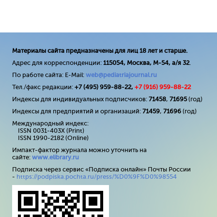
Материалы сайта предназначены для лиц 18 лет и старше.
Адрес для корреспонденции:
115054, Москва, М-54, а/я 32
.
По работе сайта: E-Mail:
web@pediatriajournal.ru
Тел./факс редакции:
+7 (495) 959-88-22,
+7 (
916
) 959-88-22
Индексы для индивидуальных подписчиков:
71458
,
71695
(год)
Индексы для предприятий и организаций:
71459
,
71696
(год)
Международный индекс:
ISSN 0031-403X (Print)
ISSN 1990-2182 (Online)
Импакт-фактор журнала можно уточнить на
сайте:
www
.
elibrary
.
ru
Подписка через сервис «Подписка онлайн» Почты России
-
https://podpiska.pochta.ru/press/%D0%9F%D0%98554