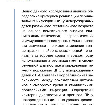
Целью дан­но­го ис­сле­дова­ния яви­лось оп­
ре­деле­ние кри­тери­ев ре­али­зации пе­рина­
таль­ных ин­фекций (ПИ) у но­ворож­денных
де­тей раз­лично­го гес­та­ци­он­но­го воз­раста
на ос­но­ве ком­плексно­го ана­лиза кли­
нико-анам­нести­чес­ких, нев­ро­логи­чес­ких
и им­му­ноло­гичес­ких дан­ных. Ус­та­нов­ле­но
ста­тис­ти­чес­ки зна­чимое из­ме­нение кон­
цен­тра­ции ней­рон­спе­цифи­чес­кой ено­
лазы в сы­ворот­ке кро­ви и воз­можнос­ти
ис­поль­зо­вания это­го по­каза­теля в сво­ев­
ре­мен­ной ди­аг­ности­ке и оп­ре­деле­нии тя­
жес­ти по­раже­ния ЦНС у но­ворож­денных
де­тей с ПИ. Вы­яв­ле­на кор­ре­ляци­он­ная за­
виси­мость меж­ду по­каза­теля­ми ци­токи­
нов в сы­ворот­ке кро­ви и кли­ничес­ки­ми
про­яв­ле­ни­ями ин­фекции. Оп­ре­деле­ны
кри­терии ди­аг­ности­ки и прог­но­за ПИ у
но­ворож­денных де­тей по уров­ню про­вос­
па­литель­ных и про­тивос­па­литель­ных ци­