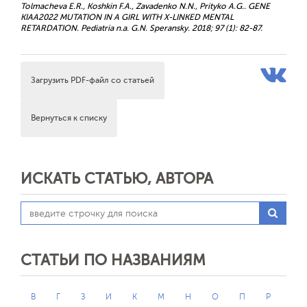
Tolmacheva E.R., Koshkin F.A., Zavadenko N.N., Prityko А.G.. GENE
KIAA2022 MUTATION IN A GIRL WITH X-LINKED MENTAL
RETARDATION. Pediatria n.a. G.N. Speransky. 2018; 97 (1): 82-87.
Загрузить PDF-файл со статьей
Вернуться к списку
ИСКАТЬ СТАТЬЮ, АВТОРА
СТАТЬИ ПО НАЗВАНИЯМ
В
Г
З
И
К
М
Н
О
П
Р