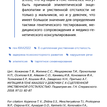
быть при­чиной эпи­леп­ти­чес­кой эн­це­
фало­патии и умс­твен­ной от­ста­лос­ти не
толь­ко у маль­чи­ков, но и у де­вочек, что
име­ет боль­шое зна­чение для оп­ре­деле­ния
так­ти­ки ге­нети­чес­ко­го тес­ти­рова­ния, ме­
дицин­ско­го соп­ро­вож­де­ния и ме­дико-ге­
нети­чес­ко­го кон­суль­ти­рова­ния.
ген KIAA2022
X-сцепленная умственная отсталость
задержка психомоторного развития
нарушение речи
эпилепсия
таргетное секвенирование
Цит.: Кожанова Т. В., Жилина С.С., Мещерякова Т.И., Прокопьева
Н.П., Осипова К.В., Айвазян С.О., Канивец И.В., Коновалов Ф.А.,
Толмачева Е.Р., Кошкин Ф.А., Заваденко Н.Н., Притыко А.Г..
МУТАЦИЯ В ГЕНЕ KIAA2022 У ДЕВОЧКИ С X-СЦЕПЛЕННОЙ
УМСТВЕННОЙ ОТСТАЛОСТЬЮ. Педиатрия им. Г.Н. Сперанского.
2018; 97 (1): 82-87.
For citation: Kojanova T. V., Zhilina S.S., Mescheryakova Т.I., Prokopeva
N.P., Osipova K.V., Ayvazyan S.O., Kanivets I.V., Konovalov F.A.,