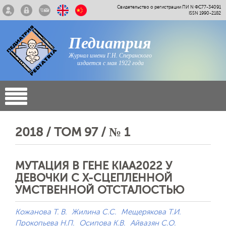
Свидетельство о регистрации ПИ N ФС77-34091
ISSN 1990-2182
Педиатрия
Журнал имени Г.Н. Сперанского
издается с мая 1922 года
2018 / ТОМ 97 / № 1
МУТАЦИЯ В ГЕНЕ KIAA2022 У
ДЕВОЧКИ С X-СЦЕПЛЕННОЙ
УМСТВЕННОЙ ОТСТАЛОСТЬЮ
Кожанова Т. В.
Жилина С.С.
Мещерякова Т.И.
Прокопьева Н.П.
Осипова К.В.
Айвазян С.О.