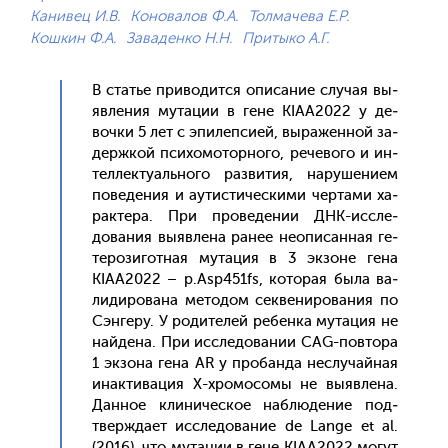
Канивец И.В.
Коновалов Ф.А.
Толмачева Е.Р.
Кошкин Ф.А.
Заваденко Н.Н.
Притыко А.Г.
В статье при­водит­ся опи­сание слу­чая вы­
яв­ле­ния му­тации в ге­не KIAA2022 у де­
воч­ки 5 лет с эпи­леп­си­ей, вы­ражен­ной за­
дер­жкой пси­хомо­тор­но­го, ре­чево­го и ин­
теллек­ту­аль­но­го раз­ви­тия, на­руше­ни­ем
по­веде­ния и а­утис­ти­чес­ки­ми чер­та­ми ха­
рак­те­ра. При про­веде­нии ДНК-ис­сле­
дова­ния вы­яв­ле­на ра­нее не­опи­сан­ная ге­
теро­зигот­ная му­тация в 3 эк­зо­не ге­на
KIAA2022 – p.Asp451fs, ко­торая бы­ла ва­
лиди­рова­на ме­тодом сек­ве­ниро­вания по
Сэн­ге­ру. У ро­дите­лей ре­бен­ка му­тация не
най­де­на. При ис­сле­дова­нии CAG-пов­то­ра
1 эк­зо­на ге­на AR у про­бан­да нес­лу­чай­ная
инак­ти­вация X-хро­мосо­мы не вы­яв­ле­на.
Дан­ное кли­ничес­кое наб­лю­дение под­
твержда­ет ис­сле­дова­ние de Lange et al.
(2016), что му­тации в ге­не KIAA2022 мо­гут