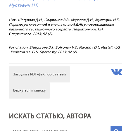
Мустафин И.Г.
Цит.: Шегурова Д.И., Софронов В.В., Марапов Д.И., Мустафин И.Г..
Параметры клеточной и внеклеточной ДНК у новорожденных
различного гестационного возраста. Педиатрия им. Г.Н.
Сперанского. 2013; 92 (2).
For citation: SHegurova D.I., Sofronov V.V., Marapov D.I., Mustafin I.G..
. Pediatria n.a. G.N. Speransky. 2013; 92 (2).
Загрузить PDF-файл со статьей
Вернуться к списку
ИСКАТЬ СТАТЬЮ, АВТОРА