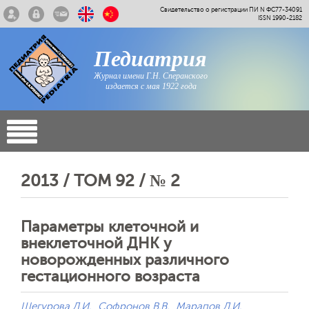
Свидетельство о регистрации ПИ N ФС77-34091
ISSN 1990-2182
Педиатрия
Журнал имени Г.Н. Сперанского
издается с мая 1922 года
2013 / ТОМ 92 / № 2
Параметры клеточной и
внеклеточной ДНК у
новорожденных различного
гестационного возраста
Шегурова Д.И.
Софронов В.В.
Марапов Д.И.