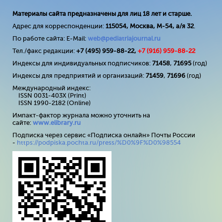
Материалы сайта предназначены для лиц 18 лет и старше.
Адрес для корреспонденции:
115054, Москва, М-54, а/я 32
.
По работе сайта: E-Mail:
web@pediatriajournal.ru
Тел./факс редакции:
+7 (495) 959-88-22,
+7 (
916
) 959-88-22
Индексы для индивидуальных подписчиков:
71458
,
71695
(год)
Индексы для предприятий и организаций:
71459
,
71696
(год)
Международный индекс:
ISSN 0031-403X (Print)
ISSN 1990-2182 (Online)
Импакт-фактор журнала можно уточнить на
сайте:
www
.
elibrary
.
ru
Подписка через сервис «Подписка онлайн» Почты России
-
https://podpiska.pochta.ru/press/%D0%9F%D0%98554