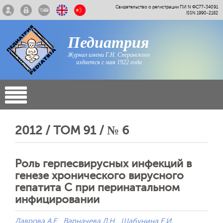
Свидетельство о регистрации ПИ N ФС77-34091
ISSN 1990-2182
Педиатрия
Журнал имени Г.Н. Сперанского
издается с мая 1922 года
2012 / ТОМ 91 / № 6
Роль герпесвирусных инфекций в
генезе хронического вирусного
гепатита С при перинатальном
инфицировании
Лаврова А.Е.
Варначева Л.Н.
Шабунина Е.И.