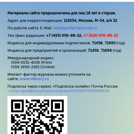
Материалы сайта предназначены для лиц 18 лет и старше.
Адрес для корреспонденции:
115054, Москва, М-54, а/я 32
.
По работе сайта: E-Mail:
web@pediatriajournal.ru
Тел./факс редакции:
+7 (495) 959-88-22,
+7 (
916
) 959-88-22
Индексы для индивидуальных подписчиков:
71458
,
71695
(год)
Индексы для предприятий и организаций:
71459
,
71696
(год)
Международный индекс:
ISSN 0031-403X (Print)
ISSN 1990-2182 (Online)
Импакт-фактор журнала можно уточнить на
сайте:
www
.
elibrary
.
ru
Подписка через сервис «Подписка онлайн» Почты России
-
https://podpiska.pochta.ru/press/%D0%9F%D0%98554