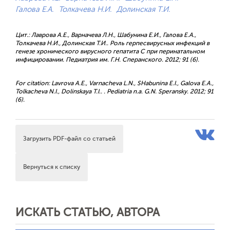
Галова Е.А.
Толкачева Н.И.
Долинская Т.И.
Цит.: Лаврова А.Е., Варначева Л.Н., Шабунина Е.И., Галова Е.А.,
Толкачева Н.И., Долинская Т.И.. Роль герпесвирусных инфекций в
генезе хронического вирусного гепатита С при перинатальном
инфицировании. Педиатрия им. Г.Н. Сперанского. 2012; 91 (6).
For citation: Lavrova A.E., Varnacheva L.N., SHabunina E.I., Galova E.A.,
Tolkacheva N.I., Dolinskaya T.I.. . Pediatria n.a. G.N. Speransky. 2012; 91
(6).
Загрузить PDF-файл со статьей
Вернуться к списку
ИСКАТЬ СТАТЬЮ, АВТОРА