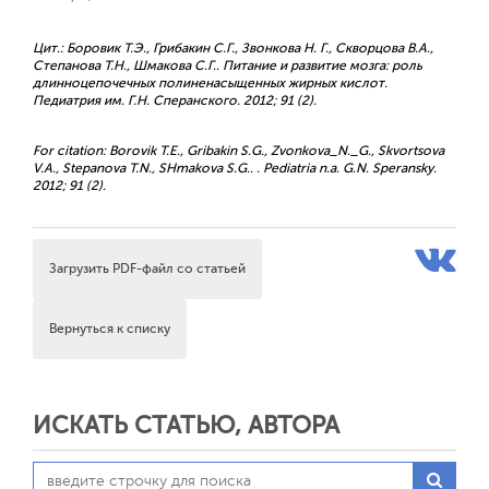
Цит.: Боровик Т.Э., Грибакин С.Г., Звонкова Н. Г., Скворцова В.А.,
Степанова Т.Н., Шмакова С.Г.. Питание и развитие мозга: роль
длинноцепочечных полиненасыщенных жирных кислот.
Педиатрия им. Г.Н. Сперанского. 2012; 91 (2).
For citation: Borovik T.E., Gribakin S.G., Zvonkova_N._G., Skvortsova
V.A., Stepanova T.N., SHmakova S.G.. . Pediatria n.a. G.N. Speransky.
2012; 91 (2).
Загрузить PDF-файл со статьей
Вернуться к списку
ИСКАТЬ СТАТЬЮ, АВТОРА