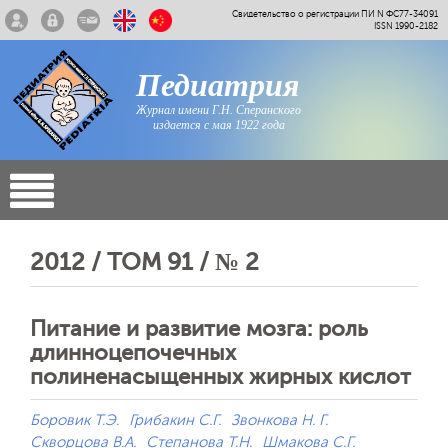
Свидетельство о регистрации ПИ N ФС77-34091
ISSN 1990-2182
Педиатрия
Журнал имени Г.Н. Сперанского
издается с мая 1922 года
2012 / ТОМ 91 / № 2
Питание и развитие мозга: роль
длинноцепочечных
полиненасыщенных жирных кислот
Боровик Т.Э.
Грибакин С.Г.
Звонкова Н. Г.
Скворцова В.А.
Степанова Т.Н.
Шмакова С.Г.