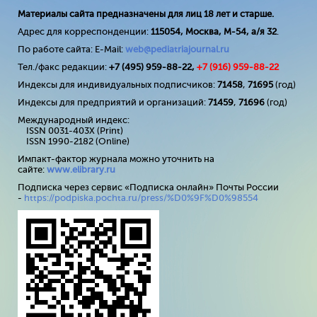
Материалы сайта предназначены для лиц 18 лет и старше.
Адрес для корреспонденции:
115054, Москва, М-54, а/я 32
.
По работе сайта: E-Mail:
web@pediatriajournal.ru
Тел./факс редакции:
+7 (495) 959-88-22,
+7 (
916
) 959-88-22
Индексы для индивидуальных подписчиков:
71458
,
71695
(год)
Индексы для предприятий и организаций:
71459
,
71696
(год)
Международный индекс:
ISSN 0031-403X (Print)
ISSN 1990-2182 (Online)
Импакт-фактор журнала можно уточнить на
сайте:
www
.
elibrary
.
ru
Подписка через сервис «Подписка онлайн» Почты России
-
https://podpiska.pochta.ru/press/%D0%9F%D0%98554