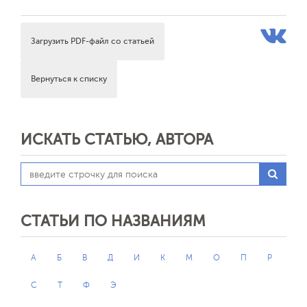
Загрузить PDF-файл со статьей
Вернуться к списку
ИСКАТЬ СТАТЬЮ, АВТОРА
СТАТЬИ ПО НАЗВАНИЯМ
А
Б
В
Д
И
К
М
О
П
Р
С
Т
Ф
Э