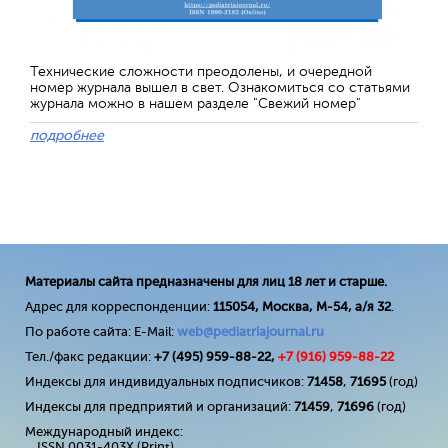
Технические сложности преодолены, и очередной
номер журнала вышел в свет. Ознакомиться со статьями
журнала можно в нашем разделе "Свежий номер"
подробнее
Материалы сайта предназначены для лиц 18 лет и старше.
Адрес для корреспонденции:
115054, Москва, М-54, а/я 32
.
По работе сайта: E-Mail:
web@pediatriajournal.ru
Тел./факс редакции:
+7 (495) 959-88-22,
+7 (
916
) 959-88-22
Индексы для индивидуальных подписчиков:
71458
,
71695
(год)
Индексы для предприятий и организаций:
71459
,
71696
(год)
Международный индекс:
ISSN 0031-403X (Print)