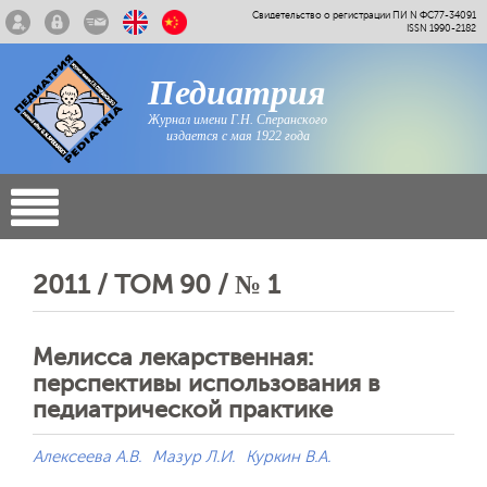
Свидетельство о регистрации ПИ N ФС77-34091
ISSN 1990-2182
Педиатрия
Журнал имени Г.Н. Сперанского
издается с мая 1922 года
2011 / ТОМ 90 / № 1
Мелисса лекарственная:
перспективы использования в
педиатрической практике
Алексеева А.В.
Мазур Л.И.
Куркин В.А.