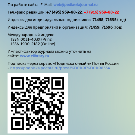
По работе сайта: E-Mail:
web@pediatriajournal.ru
Тел./факс редакции:
+7 (495) 959-88-22,
+7 (
916
) 959-88-22
Индексы для индивидуальных подписчиков:
71458
,
71695
(год)
Индексы для предприятий и организаций:
71459
,
71696
(год)
Международный индекс:
ISSN 0031-403X (Print)
ISSN 1990-2182 (Online)
Импакт-фактор журнала можно уточнить на
сайте:
www
.
elibrary
.
ru
Подписка через сервис «Подписка онлайн» Почты России
-
https://podpiska.pochta.ru/press/%D0%9F%D0%98554