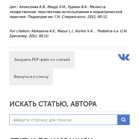
Цит.: Алексеева А.В., Мазур Л.И., Куркин В.А.. Мелисса
лекарственная: перспективы использования в педиатрической
практике. Педиатрия им. Г.Н. Сперанского. 2011; 90 (1).
For citation: Alekseeva A.V., Mazur L.I., Kurkin V.A.. . Pediatria n.a. G.N.
Speransky. 2011; 90 (1).
Загрузить PDF-файл со статьей
Вернуться к списку
ИСКАТЬ СТАТЬЮ, АВТОРА