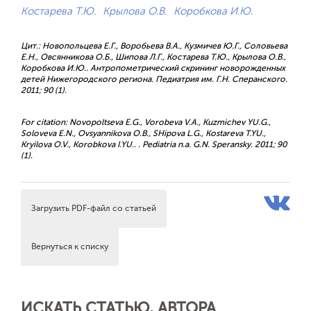
Костарева Т.Ю.
Крылова О.В.
Коробкова И.Ю.
Цит.: Новопольцева Е.Г., Воробьева В.А., Кузмичев Ю.Г., Соловьева
Е.Н., Овсянникова О.Б., Шипова Л.Г., Костарева Т.Ю., Крылова О.В.,
Коробкова И.Ю.. Антропометрический скрининг новорожденных
детей Нижегородского региона. Педиатрия им. Г.Н. Сперанского.
2011; 90 (1).
For citation: Novopoltseva E.G., Vorobeva V.A., Kuzmichev YU.G.,
Soloveva E.N., Ovsyannikova O.B., SHipova L.G., Kostareva T.YU.,
Kryilova O.V., Korobkova I.YU.. . Pediatria n.a. G.N. Speransky. 2011; 90
(1).
Загрузить PDF-файл со статьей
Вернуться к списку
ИСКАТЬ СТАТЬЮ, АВТОРА