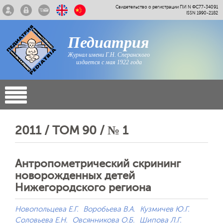
Свидетельство о регистрации ПИ N ФС77-34091
ISSN 1990-2182
Педиатрия
Журнал имени Г.Н. Сперанского
издается с мая 1922 года
2011 / ТОМ 90 / № 1
Антропометрический скрининг
новорожденных детей
Нижегородского региона
Новопольцева Е.Г.
Воробьева В.А.
Кузмичев Ю.Г.
Соловьева Е.Н.
Овсянникова О.Б.
Шипова Л.Г.