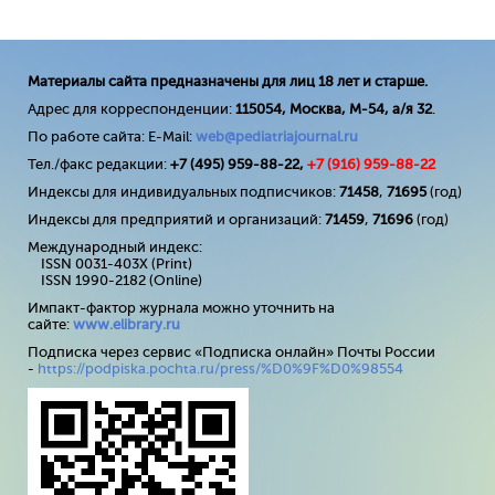
Материалы сайта предназначены для лиц 18 лет и старше.
Адрес для корреспонденции:
115054, Москва, М-54, а/я 32
.
По работе сайта: E-Mail:
web@pediatriajournal.ru
Тел./факс редакции:
+7 (495) 959-88-22,
+7 (
916
) 959-88-22
Индексы для индивидуальных подписчиков:
71458
,
71695
(год)
Индексы для предприятий и организаций:
71459
,
71696
(год)
Международный индекс:
ISSN 0031-403X (Print)
ISSN 1990-2182 (Online)
Импакт-фактор журнала можно уточнить на
сайте:
www
.
elibrary
.
ru
Подписка через сервис «Подписка онлайн» Почты России
-
https://podpiska.pochta.ru/press/%D0%9F%D0%98554