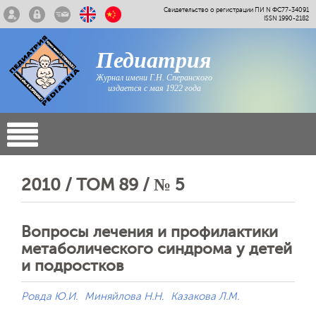
Свидетельство о регистрации ПИ N ФС77-34091
ISSN 1990-2182
Педиатрия
Журнал имени Г.Н. Сперанского
издается с мая 1922 года
2010 / ТОМ 89 / № 5
Вопросы лечения и профилактики
метаболического синдрома у детей
и подростков
Ровда Ю.И.
Миняйлова Н.Н.
Казакова Л.М.