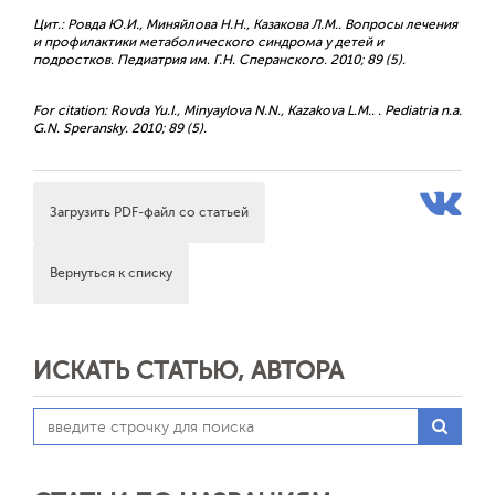
Цит.: Ровда Ю.И., Миняйлова Н.Н., Казакова Л.М.. Вопросы лечения
и профилактики метаболического синдрома у детей и
подростков. Педиатрия им. Г.Н. Сперанского. 2010; 89 (5).
For citation: Rovda Yu.I., Minyaylova N.N., Kazakova L.M.. . Pediatria n.a.
G.N. Speransky. 2010; 89 (5).
Загрузить PDF-файл со статьей
Вернуться к списку
ИСКАТЬ СТАТЬЮ, АВТОРА