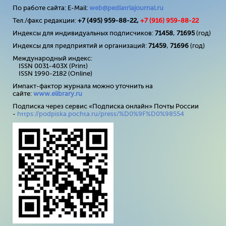
По работе сайта: E-Mail:
web@pediatriajournal.ru
Тел./факс редакции:
+7 (495) 959-88-22,
+7 (
916
) 959-88-22
Индексы для индивидуальных подписчиков:
71458
,
71695
(год)
Индексы для предприятий и организаций:
71459
,
71696
(год)
Международный индекс:
ISSN 0031-403X (Print)
ISSN 1990-2182 (Online)
Импакт-фактор журнала можно уточнить на
сайте:
www
.
elibrary
.
ru
Подписка через сервис «Подписка онлайн» Почты России
-
https://podpiska.pochta.ru/press/%D0%9F%D0%98554