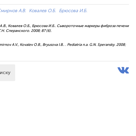
мирнов А.В.
Ковалев О.Б.
Брюсова И.Б.
ов А.В., Ковалев О.Б., Брюсова И.Б.. Сывороточные маркеры фиброза печени
Н. Сперанского. 2008; 87 (6).
rnov A.V., Kovalev O.B., Bryusova I.B.. . Pediatria n.a. G.N. Speransky. 2008;
писку