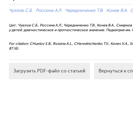
Чуелов С.Б.
Россина А.Л.
Чередниченко Т.В.
Конев В.А.
С
Цит.: Чуелов С.Б., Россина А.Л., Чередниченко Т.В., Конев В.А., Смирн
у детей: диагностическое и прогностическое значение. Педиатрия им. Г.
For citation: CHuelov S.B., Rossina A.L., CHerednichenko T.V., Konev V.A., Smi
87 (6).
Загрузить PDF-файл со статьей
Вернуться к с