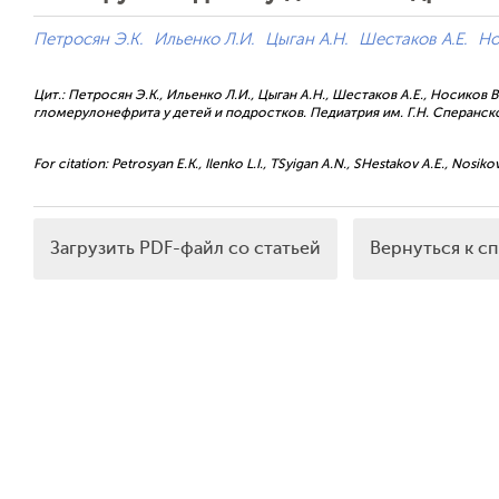
Петросян Э.К.
Ильенко Л.И.
Цыган А.Н.
Шестаков А.Е.
Но
Цит.: Петросян Э.К., Ильенко Л.И., Цыган А.Н., Шестаков А.Е., Носико
гломерулонефрита у детей и подростков. Педиатрия им. Г.Н. Сперанског
For citation: Petrosyan E.K., Ilenko L.I., TSyigan A.N., SHestakov A.E., Nosikov 
Загрузить PDF-файл со статьей
Вернуться к с