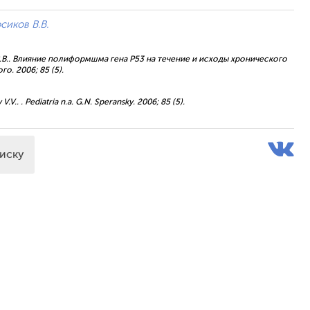
сиков В.В.
в В.В.. Влияние полиформшма гена Р53 на течение и исходы хронического
о. 2006; 85 (5).
V.V.. . Pediatria n.a. G.N. Speransky. 2006; 85 (5).
писку