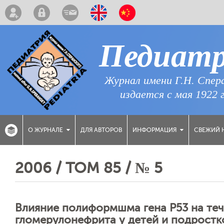
Педиат
Журнал имени Г.Н. Спер
издается с мая 1922 
ДЛЯ АВТОРОВ
СВЕЖИЙ 
О ЖУРНАЛЕ
ИНФОРМАЦИЯ
2006 / ТОМ 85 / № 5
Влияние полиформшма гена Р53 на теч
гломерулонефрита у детей и подростк