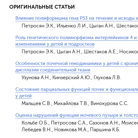
ОРИГИНАЛЬНЫЕ СТАТЬИ
Влияние полиформшма гена Р53 на течение и исходы 
Петросян Э.К., Ильенко Л.И., Цыган А.Н., Шестаков
Роль генетического полиморфизма интерлейкинов 4 и
изменениями у детей и подростков
Петросян Э.К., Цыган А.Н., Шестаков А.Е., Носиков
Особенности почечной гемодинамики у детей с хрон
дисплазии соединительной ткани
Узунова А.Н., Кинзерский А.Ю., Глухова Л.В.
Состояние парциальных функций почек и функциональ
у детей
Мальцев С.В., Михайлова Т.В., Винокурова С.С.
Оценка нарушений функции мочевого пузыря и толсто
Кольбе О.Б., Петросова С.А., Сазонов А.Н., Моисеев
Лебедев В.Н., Новикова М.А., Паршина К.Б.