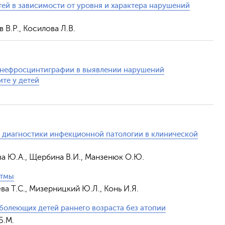
ей в зависимости от уровня и характера нарушений
 В.Р., Косилова Л.В.
онефросцинтиграфии в выявлении нарушений
те у детей
 диагностики инфекционной патологии в клинической
ова Ю.А., Щербина В.И., Манзенюк О.Ю.
стмы
ва Т.С., Мизерницкий Ю.Л., Конь И.Я.
болеющих детей раннего возраста без атопии
Б.М.