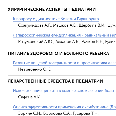
ХИРУРГИЧЕСКИЕ АСПЕКТЫ ПЕДИАТРИИ
К вопросу о диагностике болезни Гиршпрунга
Схакумидова А.Г., Машков А.Е., Щербипа В.И., Цума
Лапароскопическая фундопликация - радикальный мет
Разумовский А.Ю., Алхасов А.Б., Рачков В.Е., Кулик
ПИТАНИЕ ЗДОРОВОГО И БОЛЬНОГО РЕБЕНКА
Развитие пищевой толерантности и профилактика алле
Нетребенко O.K.
ЛЕКАРСТВЕННЫЕ СРЕДСТВА В ПЕДИАТРИИ
Использование цинкита в комплексном лечении боль
Сафина А.И.
Оценка эффективности применения оксибутинина (Дри
Зоркин С.Н., Борисова С.А., Гусарова Т.Н.