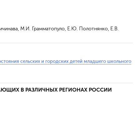
 Сичинава, М.И. Грамматопуло, Е.Ю. Полотнянко, Е.В.
тояния сельских и городских детей младшего школьного
АЮЩИХ В РАЗЛИЧНЫХ РЕГИОНАХ РОССИИ
Отправить