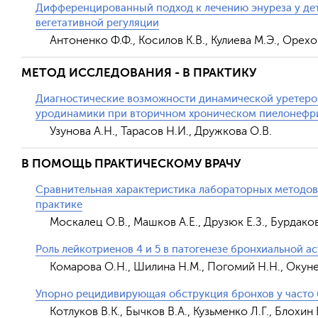
Дифференцированный подход к лечению энуреза у дет
вегетативной регуляции
Антоненко Ф.Ф., Косилов К.В., Кулиева М.Э., Орехов
МЕТОД ИССЛЕДОВАНИЯ - В ПРАКТИКУ
Диагностические возможности динамической уретер
уродинамики при вторичном хроническом пиелонефри
Узунова А.Н., Тарасов Н.И., Дружкова О.В.
В ПОМОЩЬ ПРАКТИЧЕСКОМУ ВРАЧУ
Сравнительная характеристика лабораторных методов
практике
Москалец О.В., Машков А.Е., Друзюк Е.З., Бурдак
Роль лейкотриенов 4 и 5 в патогенезе бронхиальной а
Комарова О.Н., Шилина Н.М., Погомий Н.Н., Окуне
Упорно рецидивирующая обструкция бронхов у часто 
Котлуков В.К., Бычков В.А., Кузьменко Л.Г., Блохин 