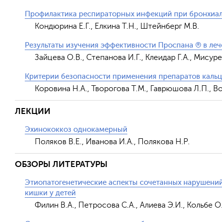
Профилактика респираторных инфекций при бронхиальн
Кондюрина Е.Г., Елкина Т.Н., Штейнберг М.В.
Результаты изучения эффективности Проспана ® в леч
Зайцева О.В., Степанова И.Г., Клеидар Г.А., Мисур
Критерии безопасности применения препаратов кальц
Коровина Н.А., Творогова Т.М., Гаврюшова Л.П., В
ЛЕКЦИИ
Эхинококкоз однокамерный
Поляков В.Е., Иванова И.А., Полякова Н.Р.
ОБЗОРЫ ЛИТЕРАТУРЫ
Этиопатогенетические аспекты сочетанных нарушений
кишки у детей
Филин В.А., Петросова С.А., Алиева Э.И., Кольбе О