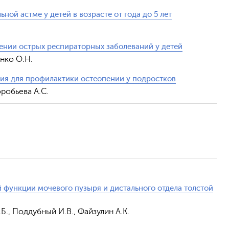
ой астме у детей в возрасте от года до 5 лет
ении острых респираторных заболеваний у детей
енко О.Н.
ия для профилактики остеопении у подростков
оробьева А.С.
Обрат
 функции мочевого пузыря и дистального отдела толстой
.Б., Поддубный И.В., Файзулин А.К.