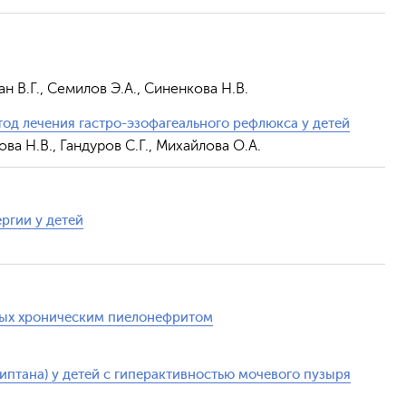
н В.Г., Семилов Э.А., Синенкова Н.В.
од лечения гастро-эзофагеального рефлюкса у детей
ова Н.В., Гандуров С.Г., Михайлова О.А.
ргии у детей
ных хроническим пиелонефритом
птана) у детей с гиперактивностью мочевого пузыря