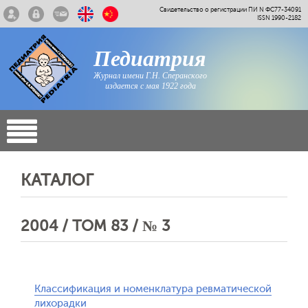
Свидетельство о регистрации ПИ N ФС77-34091
ISSN 1990-2182
Педиатрия
Журнал имени Г.Н. Сперанского
издается с мая 1922 года
КАТАЛОГ
2004 / ТОМ 83 / № 3
Классификация и номенклатура ревматической
лихорадки