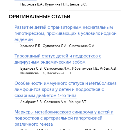
Насонова В.А., Кузьмина Н.Н., Белов Б.С.
ОРИГИНАЛЬНЫЕ СТАТЬИ
Развитие детей с транзиторным неонатальным
гипотиреозом, проживающих в условиях йодной
эндемии
Храмова Е.Б., Суплотова Л.А., Сметанина С.А.
Тиреоидный статус детей и подростков с
диффузным эндемическим зобом
Буканова С.В., Самсонова Л.Н., Ибрагимова Г.В., Рябых А.В.,
Филиппова Е.А., Касаткина Э.П.
Особенности иммунного статуса и метаболизма
лимфоцитов крови у детей и подростков с
сахарным диабетом 1-го типа
Альбрант Е.В., Савченко А.А., Манчук В.Т.
Маркеры метаболического синдрома у детей и
подростков с артериальной гипертензией
различного генеза