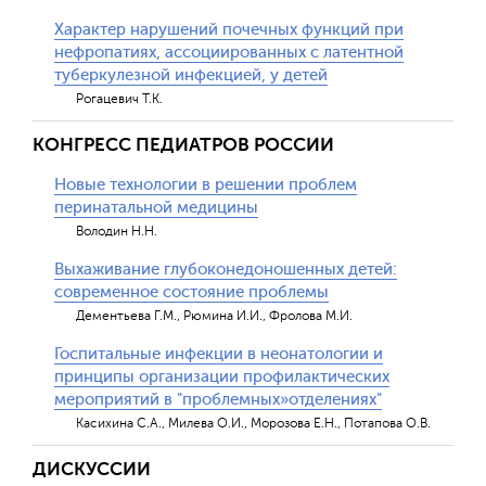
Характер нарушений почечных функций при
нефропатиях, ассоциированных с латентной
туберкулезной инфекцией, у детей
Рогацевич Т.К.
КОНГРЕСС ПЕДИАТРОВ РОССИИ
Новые технологии в решении проблем
перинатальной медицины
Володин Н.Н.
Выхаживание глубоконедоношенных детей:
современное состояние проблемы
Дементьева Г.М., Рюмина И.И., Фролова М.И.
Госпитальные инфекции в неонатологии и
принципы организации профилактических
мероприятий в "проблемных»отделениях"
Касихина С.А., Милева О.И., Морозова Е.Н., Потапова О.В.
ДИСКУССИИ