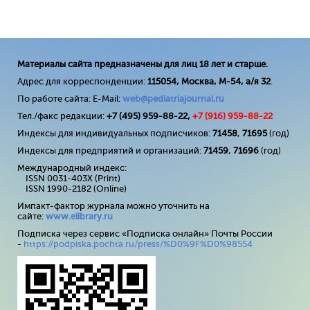
Материалы сайта предназначены для лиц 18 лет и старше.
Адрес для корреспонденции:
115054, Москва, М-54, а/я 32
.
По работе сайта: E-Mail:
web@pediatriajournal.ru
Тел./факс редакции:
+7 (495) 959-88-22,
+7 (
916
) 959-88-22
Индексы для индивидуальных подписчиков:
71458
,
71695
(год)
Индексы для предприятий и организаций:
71459
,
71696
(год)
Международный индекс:
ISSN 0031-403X (Print)
ISSN 1990-2182 (Online)
Импакт-фактор журнала можно уточнить на
сайте:
www
.
elibrary
.
ru
Подписка через сервис «Подписка онлайн» Почты России
-
https://podpiska.pochta.ru/press/%D0%9F%D0%98554