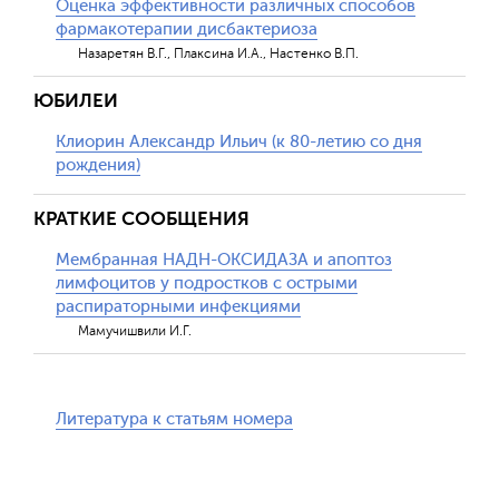
Оценка эффективности различных способов
фармакотерапии дисбактериоза
Назаретян В.Г., Плаксина И.А., Настенко В.П.
ЮБИЛЕИ
Клиорин Александр Ильич (к 80-летию со дня
рождения)
КРАТКИЕ СООБЩЕНИЯ
Мембранная НАДН-ОКСИДАЗА и апоптоз
лимфоцитов у подростков с острыми
распираторными инфекциями
Мамучишвили И.Г.
Литература к статьям номера