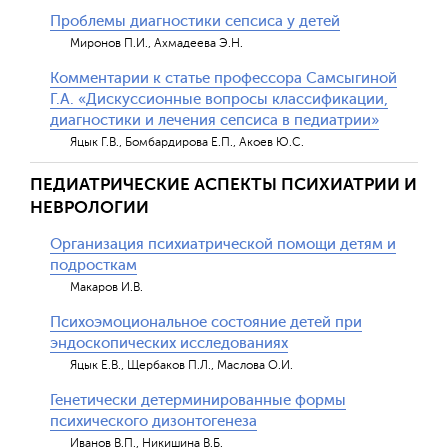
Проблемы диагностики сепсиса у детей
Миронов П.И., Ахмадеева Э.Н.
Комментарии к статье профессора Самсыгиной
Г.А. «Дискуссионные вопросы классификации,
диагностики и лечения сепсиса в педиатрии»
Яцык Г.В., Бомбардирова Е.П., Акоев Ю.С.
ПЕДИАТРИЧЕСКИЕ АСПЕКТЫ ПСИХИАТРИИ И
НЕВРОЛОГИИ
Организация психиатрической помощи детям и
подросткам
Макаров И.В.
Психоэмоциональное состояние детей при
эндоскопических исследованиях
Яцык Е.В., Щербаков П.Л., Маслова О.И.
Генетически детерминированные формы
психического дизонтогенеза
Иванов В.П., Никишина В.Б.