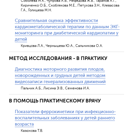
Соболева М.К., Чупрова А.В., Нефедова Ж.В., Таранов А.Г.,
Кириченко О.Б., Скоблякова М.Е., Петухова З.Н., Клевасова
Г.А., Голишева М.Н.
Сравнительная оценка эффективности
кардиометаболической терапии по данным ЭКГ-
мониторинга при диабетической кардиопатии у
детей
Кривцова Л.А., Чернышева Ю.А., Сальникова О.А.
МЕТОД ИССЛЕДОВАНИЯ - В ПРАКТИКУ
Диагностика моторного развития плодов,
новорожденных и грудных детей методом
видеозаписи генерализованных движений
Пальчик А.Б., Лисина Э.В., Семенова И.А.
В ПОМОЩЬ ПРАКТИЧЕСКОМУ ВРАЧУ
Показатели феррокинетики при инфекционно-
воспалительных заболеваниях у детей раннего
возраста
Казюкова Т.В.