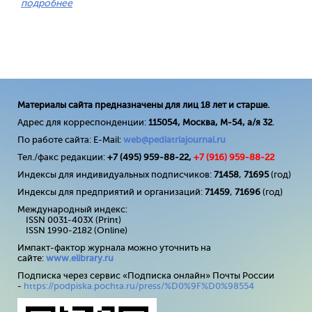
подробнее
Материалы сайта предназначены для лиц 18 лет и старше.
Адрес для корреспонденции:
115054, Москва, М-54, а/я 32
.
По работе сайта: E-Mail:
web@pediatriajournal.ru
Тел./факс редакции:
+7 (495) 959-88-22,
+7 (
916
) 959-88-22
Индексы для индивидуальных подписчиков:
71458
,
71695
(год)
Индексы для предприятий и организаций:
71459
,
71696
(год)
Международный индекс:
ISSN 0031-403X (Print)
ISSN 1990-2182 (Online)
Импакт-фактор журнала можно уточнить на
сайте:
www
.
elibrary
.
ru
Подписка через сервис «Подписка онлайн» Почты России
-
https://podpiska.pochta.ru/press/%D0%9F%D0%98554