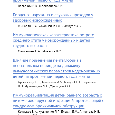
протяжении первого года жизни
Вельский В.В., Московцева А.И.
Биоценоз наружных и слуховых проходов у
здоровых новорожденных
Минасян В. С, Самсыгина Г.А., Ламбург О.Б.
Иммунологическая характеристика острого
среднего отита у новорожденных и детей
грудного возраста
Самсыгина Г. А., Минасян В.С.
Влияние применения пентаглобина в
неонатальном периоде на динамику
иммунологических параметров недоношенных
детей на протяжении первого года жизни
Аронскинд Е.В., Тузанкина И.А.,Ковтун О.П.,Шершнев
В.Н.,Мухамедзян М.Н.,Уфимцева О.А.
Иммунореабилитация детей раннего возраста с
цитомегаловирусной инфекцией, протекающей с
синдромом бронхиальной обструкции
Котлуков В.К., Кузьменко Л.Г., Блохин Б.М., Антипова Н.В.,