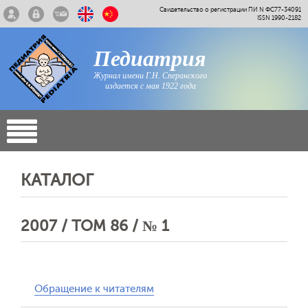
Свидетельство о регистрации ПИ N ФС77-34091
ISSN 1990-2182
Педиатрия
Журнал имени Г.Н. Сперанского
издается с мая 1922 года
КАТАЛОГ
2007 / ТОМ 86 / № 1
Обращение к читателям