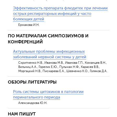
Эффективность препарата флюдитек при лечении
острых респираторных инфекций у часто
болеющих детей
Ермакова И.Н.
ПО МАТЕРИАЛАМ СИМПОЗИУМОВ И
КОНФЕРЕНЦИЙ
Актуальные проблемы инфекционных
заболеваний нервной системы у детей
Скрипченко Н.В., Иванова М.В., Иванова Г.П., Команцев В.Н.,
Вильниц А.А., Горелик Е.Ю., Пульман Н.Ф., Карасев В.В.,
Моргацкий Н.В., Пискарева Е.А., Шевченко К.О., Голяков Д.А.
ОБЗОРЫ ЛИТЕРАТУРЫ
Роль системы цитокинов в патологии
перинатального периода
Александрова Ю.Н.
НАМ ПИШУТ