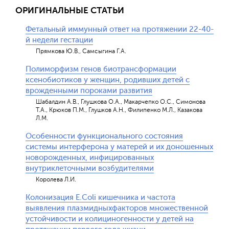
ОРИГИНАЛЬНЫЕ СТАТЬИ
Фетальный иммунный ответ на протяжении 22-40-
й недели гестации
Прямкова Ю.В., Самсыгина Г.А.
Полиморфизм генов биотрансформации
ксенобиотиков у женщин, родивших детей с
врожденными пороками развития
Шабалдин А.В., Глушкова О.А., Макарчепко О.С., Симонова
Т.А., Крюков П.М., Глушков А.Н., Филипенко М.Л., Казакова
Л.М.
Особенности функционального состояния
системы интерферона у матерей и их доношенных
новорожденных, инфицированных
внутриклеточными возбудителями
Королева Л.И.
Колонизация Е.Coli кишечника и частота
выявления плазмидныхфакторов множественной
устойчивости и колициногенности у детей на