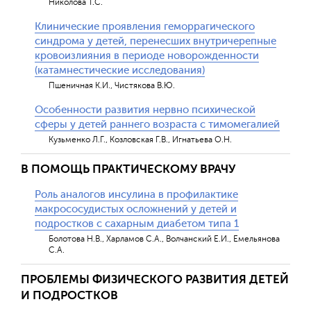
Николова Т.С.
Клинические проявления геморрагического
синдрома у детей, перенесших внутричерепные
кровоизлияния в периоде новорожденности
(катамнестические исследования)
Пшеничная К.И., Чистякова В.Ю.
Особенности развития нервно психической
сферы у детей раннего возраста с тимомегалией
Кузьменко Л.Г., Козловская Г.В., Игнатьева О.Н.
В ПОМОЩЬ ПРАКТИЧЕСКОМУ ВРАЧУ
Роль аналогов инсулина в профилактике
макрососудистых осложнений у детей и
подростков с сахарным диабетом типа 1
Болотова Н.В., Харламов С.А., Волчанский Е.И., Емельянова
С.А.
ПРОБЛЕМЫ ФИЗИЧЕСКОГО РАЗВИТИЯ ДЕТЕЙ
И ПОДРОСТКОВ