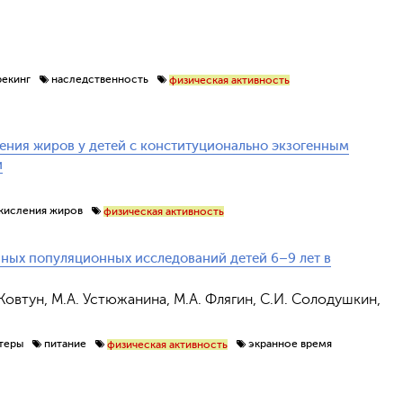
рекинг
наследственность
физическая активность
ения жиров у детей с конституционально экзогенным
и
кисления жиров
физическая активность
нных популяционных исследований детей 6–9 лет в
. Ковтун, М.А. Устюжанина, М.А. Флягин, С.И. Солодушкин,
теры
питание
экранное время
физическая активность