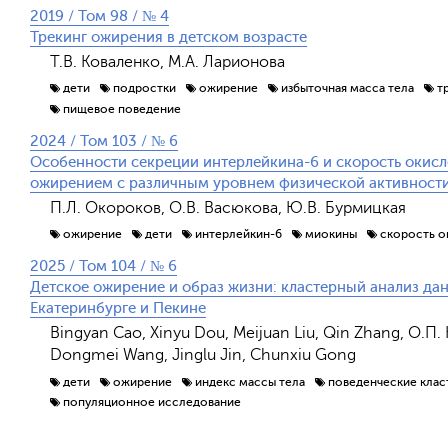
2019 / Том 98 / № 4
Трекинг ожирения в детском возрасте
Т.В. Коваленко, М.А. Ларионова
дети
подростки
ожирение
избыточная масса тела
т
пищевое поведение
2024 / Том 103 / № 6
Особенности секреции интерлейкина-6 и скорость окисл
ожирением с различным уровнем физической активност
П.Л. Окороков, О.В. Васюкова, Ю.В. Бурмицкая
ожирение
дети
интерлейкин-6
миокины
скорость о
2025 / Том 104 / № 6
Детское ожирение и образ жизни: кластерный анализ да
Екатеринбурге и Пекине
Bingyan Cao, Xinyu Dou, Meijuan Liu, Qin Zhang, О.П
Dongmei Wang, Jinglu Jin, Chunxiu Gong
дети
ожирение
индекс массы тела
поведенческие клас
популяционное исследование