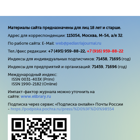
Материалы сайта предназначены для лиц 18 лет и старше.
Адрес для корреспонденции:
115054, Москва, М-54, а/я 32
.
По работе сайта: E-Mail:
web@pediatriajournal.ru
Тел./факс редакции:
+7 (495) 959-88-22,
+7 (
916
) 959-88-22
Индексы для индивидуальных подписчиков:
71458
,
71695
(год)
Индексы для предприятий и организаций:
71459
,
71696
(год)
Международный индекс:
ISSN 0031-403X (Print)
ISSN 1990-2182 (Online)
Импакт-фактор журнала можно уточнить на
сайте:
www
.
elibrary
.
ru
Подписка через сервис «Подписка онлайн» Почты России
-
https://podpiska.pochta.ru/press/%D0%9F%D0%98554