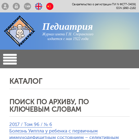
Свидетельство о регистрации ПИ N ФС77-34091
ISSN 1990-2182
Педиатрия
Журнал имени Г.Н. Сперанского
издается с мая 1922 года
КАТАЛОГ
ПОИСК ПО АРХИВУ, ПО
КЛЮЧЕВЫМ СЛОВАМ
2017 / Том 96 / № 6
Болезнь Уиппла у ребенка с первичным
иммунодефицитным состоянием – селективным